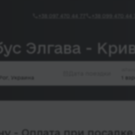
+38 097 470 44 77
+38 099 470 44 
ус Элгава - Кри
Пасс
Дата поездки
у - Оплата при посадке