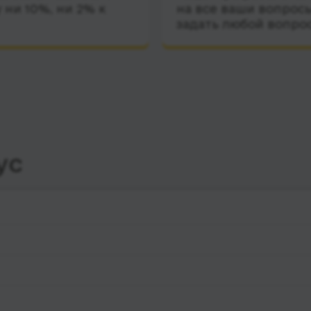
 ни 10%, ни 2% к
на все ваши вопросы
задать любой вопро
ус