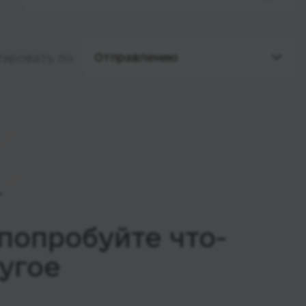
Отправлению
тировать по
попробуйте что-
угое