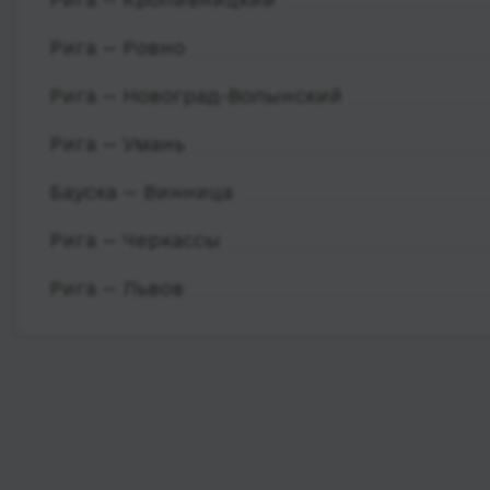
Рига — Ровно
Рига — Новоград-Волынский
Рига — Умань
Бауска — Винница
Рига — Черкассы
Рига — Львов