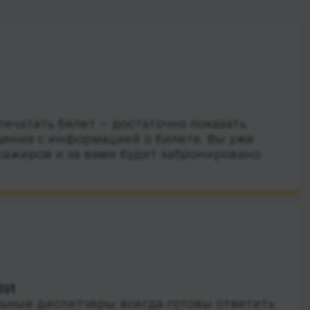
ечатать билет — достаточно показать
ения с информацией о билете. Вы уже
сажиров и за вами будет забронировано
зи
ные диспетчеры всегда готовы ответить