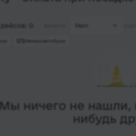
рейсов: 0
Евро
Валюта
Сор
усы
Микроавтобусы
Мы ничего не нашли, 
нибудь др