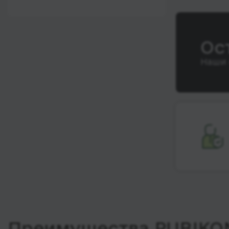
12:00 - 18:00
Wi-Fi
После 18:00
Туалет
Ос
Розетка
Наши 
Климат-контроль
Напитки
Индивидуальные
ремни безопасности
Видеосистема
Аудиосистема в
автобусе
Сидения
повышенного
комфорта
Лежачие места
Преимущества RUBIKO