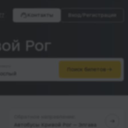
77
Контакты
Вход/Регистрация
вой Рог
ажиры
Поиск билетов
Обратное направление:
Автобусы Кривой Рог — Элгава