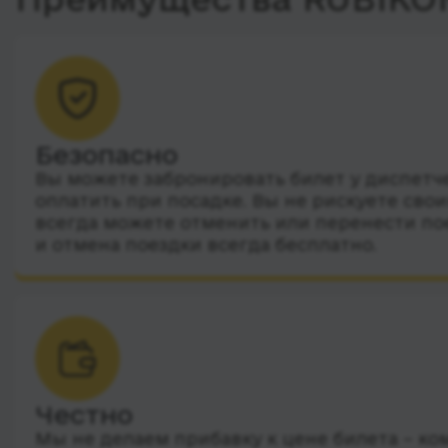
Безопасно
Вы можете забронировать билет у диспетчер
оплатить при посадке. Вы не рискуете сво
всегда можете отменить или перенести по
и отмена поездки всегда бесплатно.
Честно
Мы не делаем прибавку к цене билета – ко