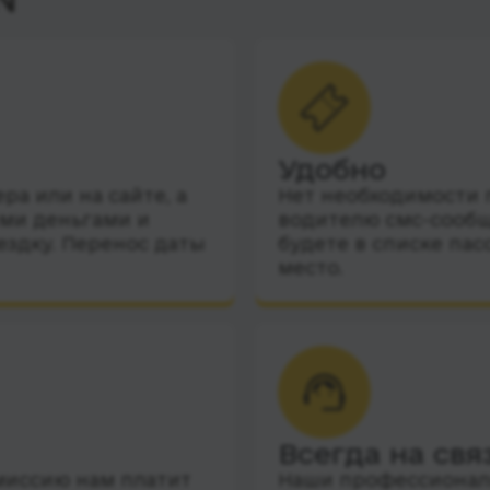
Удобно
а или на сайте, а
Нет необходимости п
ими деньгами и
водителю смс-сообщ
ездку. Перенос даты
будете в списке пас
место.
Всегда на свя
миссию нам платит
Наши профессиональ