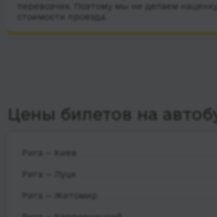
перевозчик. Поэтому мы не делаем наценку
стоимости проезда.
Цены билетов на автоб
Рига — Киев
Рига — Луцк
Рига — Житомир
Рига — Кропивницкий