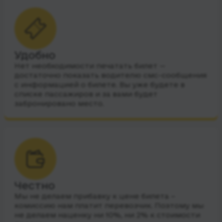
Удобно
Нет необходимости печатать билет —
достаточно показать водителю смс-сообщения
с информацией о билете. Вы уже будете в
списке пассажиров и за вами будет
забронировано место.
Честно
Мы не делаем прибавку к цене билета –
комиссию нам платит перевозчик. Поэтому мы
не делаем наценку ни 10%, ни 2% к стоимости