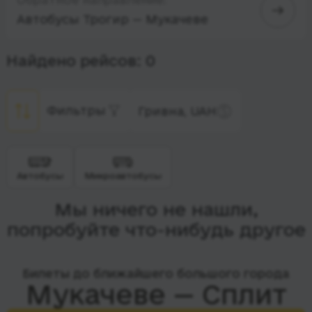
Автобусы Трогир — Мукачеве
Найдено рейсов: 0
Фильтры
Гривна, UAH
Автобусы
Микроавтобусы
Мы ничего не нашли,
попробуйте что-нибудь другое
Билеты до ближайшего большого города
Мукачеве — Сплит