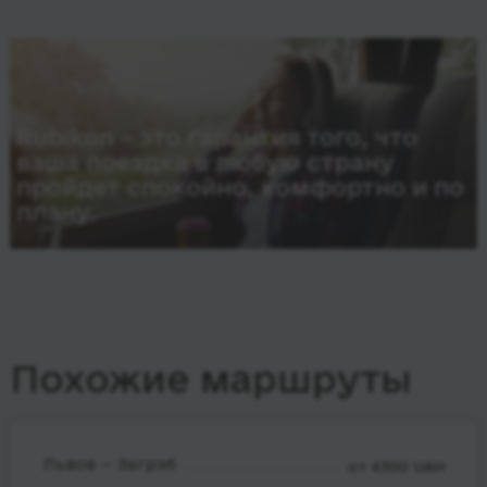
Rubikon – это гарантия того, что
ваша поездка в любую страну
пройдет спокойно, комфортно и по
плану.
Похожие маршруты
Львов — Загрэб
от 4300 UAH