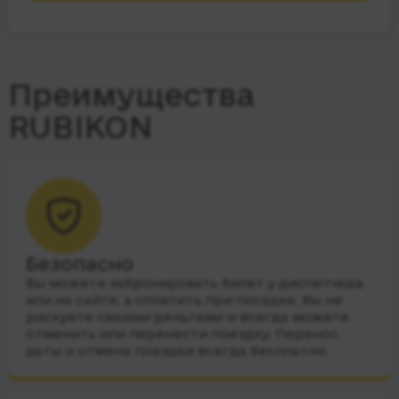
Преимущества
RUBIKON
Безопасно
Вы можете забронировать билет у диспетчера
или на сайте, а оплатить при посадке. Вы не
рискуете своими деньгами и всегда можете
отменить или перенести поездку. Перенос
даты и отмена поездки всегда бесплатно.