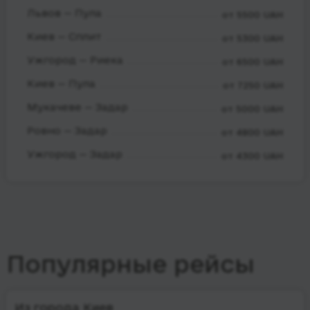
Львов — Пула
от 5500 UAH
Киев — Сплит
от 5300 UAH
Ужгород — Риека
от 6500 UAH
Киев — Пула
от 7250 UAH
Мукачеве — Задар
от 5000 UAH
Ровно — Задар
от 4800 UAH
Ужгород — Задар
от 4300 UAH
Популярные рейсы
Из города Киев