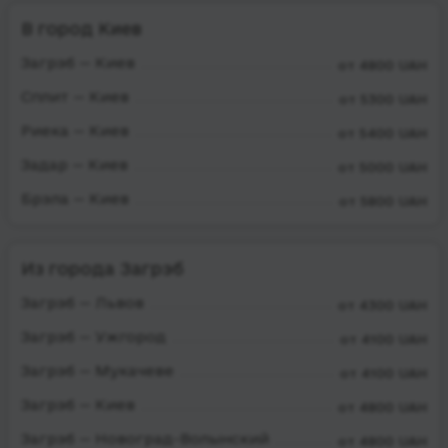
В город Киев
Загрэб — Киев
от 4800 UAH
Сплит — Киев
от 5300 UAH
Риека — Киев
от 5400 UAH
Задар — Киев
от 5000 UAH
Брэла — Киев
от 5800 UAH
Из города Загрэб
Загрэб — Львов
от 4300 UAH
Загрэб — Ужгород
от 4100 UAH
Загрэб — Мукачеве
от 4100 UAH
Загрэб — Киев
от 4800 UAH
Загрэб — Новоград-Волынский
от 4800 UAH