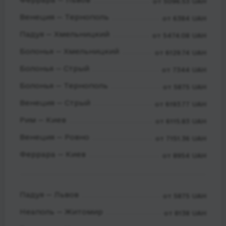
от 5096.53 UAH
Венеция — Тернополь
от 6384 UAH
Падуя — Хмельницкий
от 5474.08 UAH
Болонья — Хмельницкий
от 6129.74 UAH
Болонья — Стрый
от 7344 UAH
Болонья — Тернополь
от 5875 UAH
Венеция — Стрый
от 6193.77 UAH
Рим — Киев
от 6115.83 UAH
Венеция — Ровно
от 7151.36 UAH
Феррара — Киев
от 8954 UAH
Падуя — Львов
от 5875 UAH
Неаполь — Житомир
от 8138 UAH