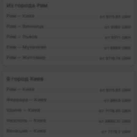
Из города Рим
Рим — Киев
от 6115.83 UAH
Рим — Винница
от 6160 UAH
Рим — Львов
от 6371 UAH
Рим — Мукачеве
от 6994 UAH
Рим — Житомир
от 6716.74 UAH
В город Киев
Рим — Киев
от 6115.83 UAH
Феррара — Киев
от 8954 UAH
Удине — Киев
от 7178.45 UAH
Неаполь — Киев
от 6880.31 UAH
Венеция — Киев
от 7178.2 UAH