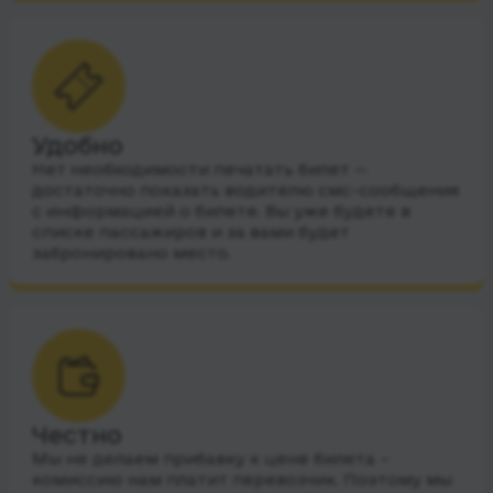
Удобно
Нет необходимости печатать билет —
достаточно показать водителю смс-сообщения
с информацией о билете. Вы уже будете в
списке пассажиров и за вами будет
забронировано место.
Честно
Мы не делаем прибавку к цене билета –
комиссию нам платит перевозчик. Поэтому мы