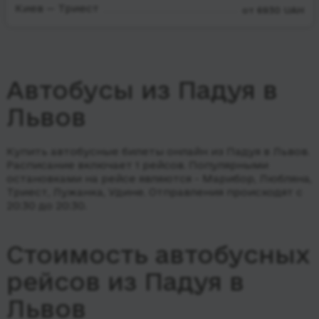
Киев — Триест
от 6930 UAH
Автобусы из Падуя в
Львов
Купить автобусные билеты онлайн из Падуя в Львов.
Расписание включает 1 рейсов.
Популярными
остановками на рейсе являются - Марибор, Любляна,
Триест, Лужанка, Удине.
Отправления происходят с
20:30 до 20:30.
Стоимость автобусных
рейсов из Падуя в
Львов