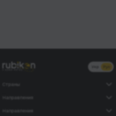
Укр
Рус
Страны
Украина
Направления
Германия
Киев - Кишинев
Направления
Польша