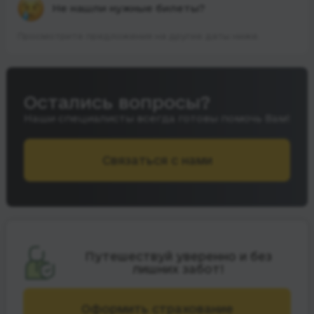
Не нашли нужные билеты?
Просмотрите предложения на другие даты ниже.
Остались вопросы?
Наши специалисты всегда готовы помочь Вам!
Связаться с нами
Путешествуй уверенно и без
лишних забот!
Оформить страхование