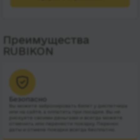
Преимущества
RUBIKON
Безопасно
Вы можете забронировать билет у диспетчера
или на сайте, а оплатить при посадке. Вы не
рискуете своими деньгами и всегда можете
отменить или перенести поездку. Перенос
даты и отмена поездки всегда бесплатно.