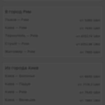
В город Рим
Львов — Рим
от 5280 UAH
Киев — Рим
от 7645 UAH
Тернополь — Рим
от 6152.74 UAH
Стрый — Рим
от 6152.96 UAH
Житомир — Рим
от 7665 UAH
Из города Киев
Киев — Болонья
от 6930 UAH
Киев — Падуя
от 7178.2 UAH
Киев — Рим
от 7645 UAH
Киев — Венеция
от 7660 UAH