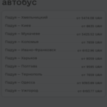
автобус
Падуя — Хмельницкий
от 5474.08 UAH
Падуя — Киев
от 8635 UAH
Падуя — Мукачеве
от 5425.52 UAH
Падуя — Коломыя
от 7659 UAH
Падуя — Ивано-Франковск
от 6152.96 UAH
Падуя — Харьков
от 9059 UAH
Падуя — Полтава
от 9595 UAH
Падуя — Тернополь
от 7659 UAH
Падуя — Одесса
от 9393.89 UAH
Падуя — Ужгород
от 6193.77 UAH