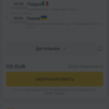
20:30
Падуя
10.08.2026
Autostazione, Viale della Pace
21 час. 30 мин.
19:00
Львов
11.08.2026
Львівський автовокзал, вул. Стрийська, 109 (1-
2 пл.)
Детальнее
115 EUR
БЕЗ ПРЕДОПЛАТЫ
ЗАБРОНИРОВАТЬ
ОТ 2-Х ПАССАЖИРОВ ПРЕДОПЛАТА СТОИМОСТИ 1
БИЛЕТА(ОВ)