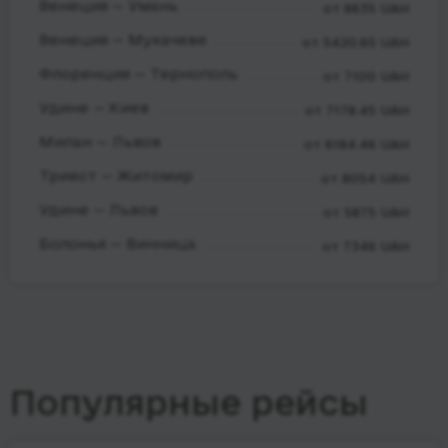
Венеция — Умань
от 8635 UAH
Венеция — Мукачеве
от 5420.65 UAH
Флоренция — Тернополь
от 7100 UAH
Удине — Киев
от 7178.45 UAH
Милан — Львов
от 6184.46 UAH
Триест — Житомир
от 8054 UAH
Удине — Львов
от 5875 UAH
Болонья — Винница
от 7346 UAH
Популярные рейсы