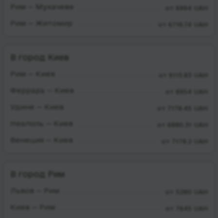
Рим — Мукачеве
от 6994 UAH
Рим — Житомир
от 6716.74 UAH
В город Киев
Рим — Киев
от 6115.83 UAH
Феррара — Киев
от 8954 UAH
Удине — Киев
от 7178.45 UAH
Неаполь — Киев
от 6880.31 UAH
Венеция — Киев
от 7178.2 UAH
В город Рим
Львов — Рим
от 5280 UAH
Киев — Рим
от 7645 UAH