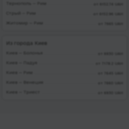
Тернополь — Рим
от 6152.74 UAH
Стрый — Рим
от 6152.96 UAH
Житомир — Рим
от 7665 UAH
Из города Киев
Киев — Болонья
от 6930 UAH
Киев — Падуя
от 7178.2 UAH
Киев — Рим
от 7645 UAH
Киев — Венеция
от 7660 UAH
Киев — Триест
от 6930 UAH