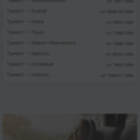
Триест — Хмельницкий
от 7417 UAH
Триест — Львов
от 5896.59 UAH
Триест — Киев
от 6930 UAH
Триест — Луцк
от 7098 UAH
Триест — Ивано-Франковск
от 7098 UAH
Триест — Одесса
от 9024 UAH
Триест — Коломыя
от 7659 UAH
Триест — Гайсын
от 7084.17 UAH