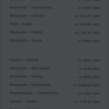
Болонья — Тернополь
от 5875 UAH
Венеция — Стрый
от 6193.77 UAH
Рим — Киев
от 6115.83 UAH
Венеция — Ровно
от 7151.36 UAH
Феррара — Киев
от 8954 UAH
Падуя — Львов
от 5875 UAH
Неаполь — Житомир
от 8138 UAH
Венеция — Умань
от 8635 UAH
Венеция — Мукачеве
от 5420.65 UAH
Флоренция — Тернополь
от 7100 UAH
Удине — Киев
от 7178.45 UAH