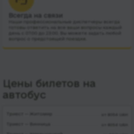
Всегда на связи
Наши профессиональные диспетчеры всегда
готовы ответить на все ваши вопросы каждый
день с 07:00 до 23:00. Вы можете задать любой
вопрос о предстоящей поездке.
Цены билетов на
автобус
Триест — Житомир
от 8054 UAH
Триест — Винница
от 8054 UAH