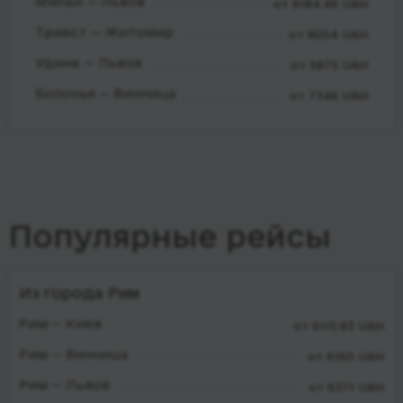
Милан — Львов
от 6184.46 UAH
Триест — Житомир
от 8054 UAH
Удине — Львов
от 5875 UAH
Болонья — Винница
от 7346 UAH
Популярные рейсы
Из города Рим
Рим — Киев
от 6115.83 UAH
Рим — Винница
от 6160 UAH
Рим — Львов
от 6371 UAH