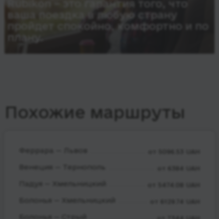
Rubikon – это гарантия того, что
ваша поездка в любую страну
пройдет спокойно, комфортно и по
плану.
Похожие маршруты
Феррара — Львов
от 5096.53 UAH
Венеция — Тернополь
от 6384 UAH
Падуя — Хмельницкий
от 5474.08 UAH
Болонья — Хмельницкий
от 6129.74 UAH
Болонья — Стрый
от 7344 UAH