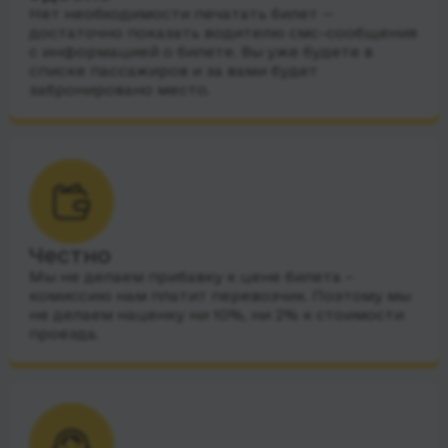
Нет необходимости печатать билет —
достаточно показать водителю смс-сообщения
с информацией о билете. Вы уже будете в
списке пассажиров и за вами будет
забронировано место.
Честно
Мы не делаем прибавку к цене билета –
комиссию нам платит перевозчик. Поэтому мы
не делаем наценку ни 10%, ни 2% к стоимости
проезда.