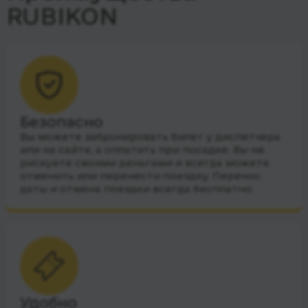
RUBIKON
Безопасно
Вы можете забронировать билет у диспетчера
или на сайте, а оплатить при посадке. Вы не
рискуете своими деньгами и всегда можете
отменить или перенести поездку. Перенос
даты и отмена поездки всегда бесплатно.
Удобно