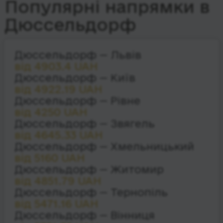
Популярні напрямки в
Дюссельдорф
Дюссельдорф — Львів
від 4903.4 UAH
Дюссельдорф — Київ
від 4922.19 UAH
Дюссельдорф — Рівне
від 4250 UAH
Дюссельдорф — Звягель
від 4645.33 UAH
Дюссельдорф — Хмельницький
від 5160 UAH
Дюссельдорф — Житомир
від 4851.79 UAH
Дюссельдорф — Тернопіль
від 5471.16 UAH
Дюссельдорф — Вінниця