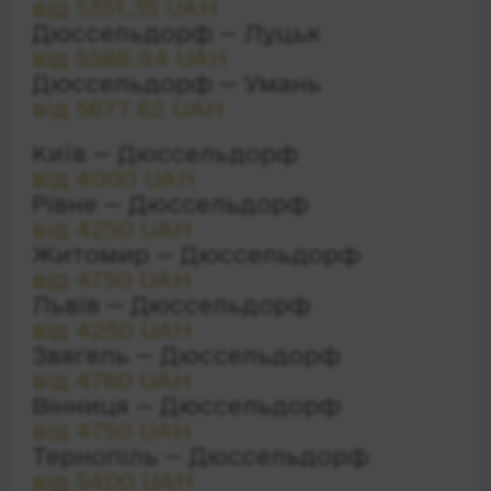
від 5351.35 UAH
Дюссельдорф — Луцьк
від 5588.94 UAH
Дюссельдорф — Умань
від 5677.62 UAH
Київ — Дюссельдорф
від 4000 UAH
Рівне — Дюссельдорф
від 4250 UAH
Житомир — Дюссельдорф
від 4750 UAH
Львів — Дюссельдорф
від 4250 UAH
Звягель — Дюссельдорф
від 4760 UAH
Вінниця — Дюссельдорф
від 4750 UAH
Тернопіль — Дюссельдорф
від 5400 UAH