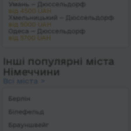
Умань — Дюссельдорф
від 4500 UAH
Хмельницький — Дюссельдорф
від 5000 UAH
Одеса — Дюссельдорф
від 5700 UAH
Інші популярні міста
Німеччини
Всі міста >
Берлін
Білефельд
Брауншвейг