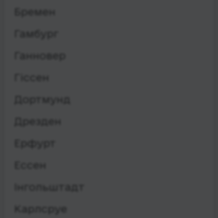
Бремен
Гамбург
Ганновер
Гіссен
Дортмунд
Дрезден
Ерфурт
Ессен
Інгольштадт
Карлсруе