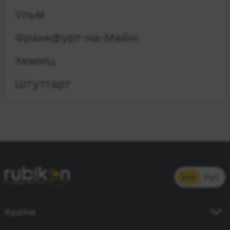
Ульм
Франкфурт-на-Майні
Хемніц
Штутгарт
Укр
Рус
Країни