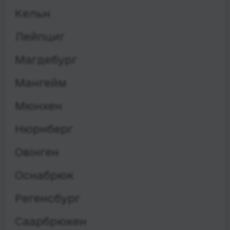
Кельн
Лейпциг
Магдебург
Мангейм
Мюнхен
Нюрнберг
Овінген
Оснабрюк
Регенсбург
Саарбрюкен