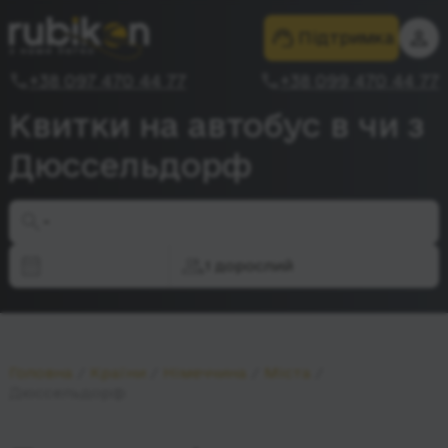
Підтримка
+38 097 470 44 77
+38 099 470 44 77
Квитки на автобус в чи з
Дюссельдорф
-
1 дорослий
Головна
Країни
Німеччина
Міста
Дюссельдорф