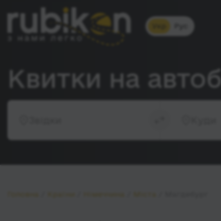
Укр
Рус
Квитки на автоб
Звідки
Куди
Головна
Країни
Німеччина
Міста
Магдебург