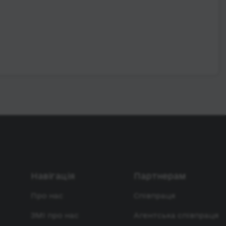
Навігація
Партнерам
Про нас
Співпраця
ЗМІ про нас
Агентська співпраця