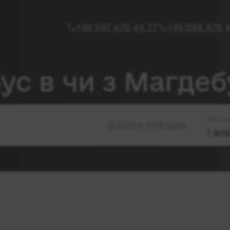
+38 097 470 44 77
+38 099 470 4
ус в чи з Магдеб
Паса
Дата поїздки