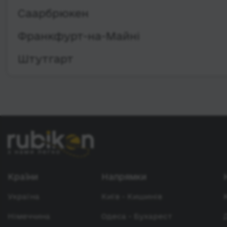
Саарбрюкен
Франкфурт-на-Майні
Штутгарт
Країни
Напрямки
Україна
Київ - Кишинів
Німеччина
Одеса - Бухарест