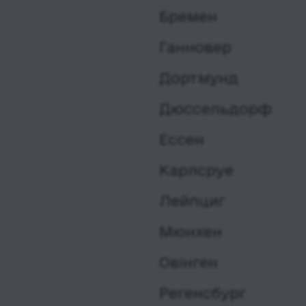
Бремен
Ганновер
Дортмунд
Дюссельдорф
Ессен
Карлсруе
Лейпциг
Мюнхен
Овінген
Регенсбург