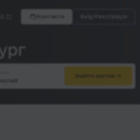
4 77
Контакти
Вхід/Реєстрація
ург
жири
Знайти квитки