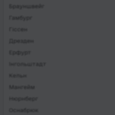
Брауншвейг
Гамбург
Гіссен
Дрезден
Ерфурт
Інгольштадт
Кельн
Мангейм
Нюрнберг
Оснабрюк