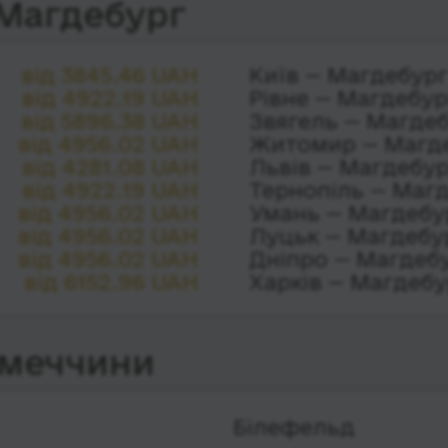
 Магдебург
від 3845.46 UAH
Київ — Магдебур
від 4922.19 UAH
Рівне — Магдебур
від 5896.38 UAH
Звягель — Магде
від 4956.02 UAH
Житомир — Магд
від 4281.08 UAH
Львів — Магдебу
від 4922.19 UAH
Тернопіль — Маг
від 4956.02 UAH
Умань — Магдебу
від 4956.02 UAH
Луцьк — Магдебу
від 4956.02 UAH
Дніпро — Магдеб
від 6152.96 UAH
Харків — Магдебу
імеччини
Білефельд