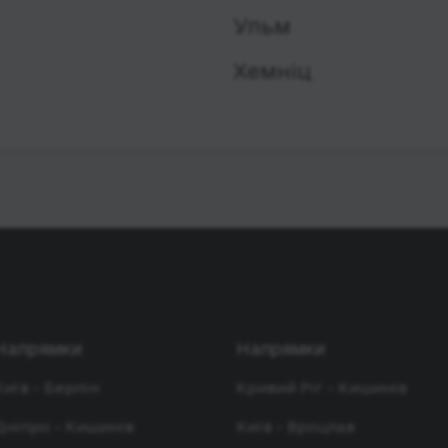
Ульм
Хемніц
Напрямки
Напрямки
Київ - Берлін
Кривий Ріг - Кишинів
Дніпро - Кишинів
Київ - Вроцлав