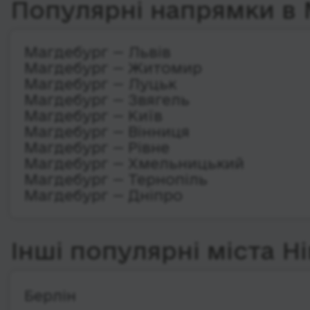
Популярні напрямки в
Магдебург — Львів
Магдебург — Житомир
Магдебург — Луцьк
Магдебург — Звягель
Магдебург — Київ
Магдебург — Вінниця
Магдебург — Рівне
Магдебург — Хмельницький
Магдебург — Тернопіль
Магдебург — Дніпро
Інші популярні міста Н
Берлін