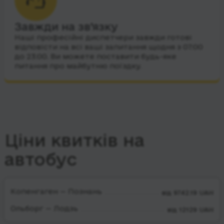
Завжди на зв’язку
Наші професійні диспетчери завжди готові
відповісти на всі ваші запитання щодня з 07:00
до 23:00. Ви можете поставити будь-яке
питання про майбутню поїздку.
Ціни квитків на
автобус
Копенгаген — Познань
від 9742.19 UAH
Ольборг — Лодзь
від 12129 UAH