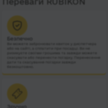
Переваги RUBIKON
Безпечно
Ви можете забронювати квиток у диспетчера
або на сайті, а сплатити при посадці. Ви не
ризикуєте своїми грошима та завжди можете
скасувати або перенести поїздку. Перенесення
дати та скасування поїздки завжди
безкоштовно.
Зручно