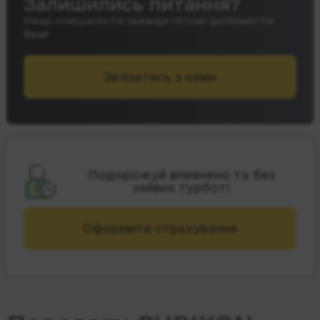
Залишились питання?
Наші спеціалісти завжди готові допомогти
Вам!
Зв’язатись з нами
Подорожуй впевнено та без
зайвих турбот!
Оформити страхування