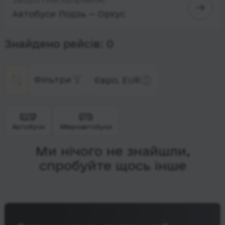
Автобуси Лодзь — Орхус
Знайдено рейсів: 0
Фільтри
Євро, EUR
Автобуси
Мікроавтобуси
Ми нічого не знайшли,
спробуйте щось інше