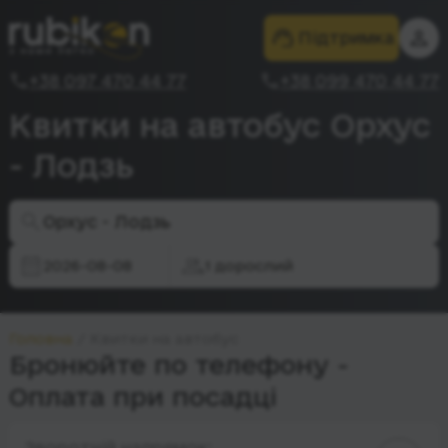
Підтримка
+38 097 470 44 77
+38 099 470 44 77
Квитки на автобус Орхус
- Лодзь
Орхус - Лодзь
2026-08-08
1 дорослий
Головна
Квитки на автобус
Бронюйте по телефону -
Оплата при посадці
Зворотній напрямок: