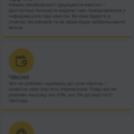
Немає необхідності друкувати квиток —
достатньо показати водієві смс-повідомлення з
інформацією про квиток. Ви вже будете у
списку пасажирів та за вами буде заброньовано
місце.
Чесно
Ми не робимо надбавку до ціни квитка –
комісію нам платить перевізник. Тому ми не
робимо націнку ані 10%, ані 2% до вартості
проїзду.