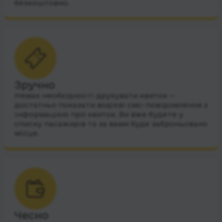
безкоштовно.
Зручно
Немає необхідності друкувати квиток —
достатньо показати водієві смс-повідомлення з
інформацією про квиток. Ви вже будете у
списку пасажирів та за вами буде заброньовано
місце.
Чесно