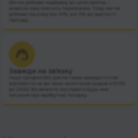
Ми не робимо надбавку до ціни квитка –
комісію нам платить перевізник. Тому ми не
робимо націнку ані 10%, ані 2% до вартості
проїзду.
Завжди на зв’язку
Наші професійні диспетчери завжди готові
відповісти на всі ваші запитання щодня з 07:00
до 23:00. Ви можете поставити будь-яке
питання про майбутню поїздку.