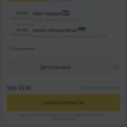
09:00
Амстердам
08.08.2026
Заїзд, за вашою адресою
30 год. 0 хв.
16:00
Івано-Франківськ
09.08.2026
Автостанція 2, Горбачевського вул. 14
Ежедневно
Детальніше
180 EUR
БЕЗ ПЕРЕДПЛАТИ
ЗАБРОНЮВАТИ
ВІД 3-Х ПАСАЖИРІВ ПЕРЕДПЛАТА ВАРТОСТІ 1
КВИТКА(ІВ)