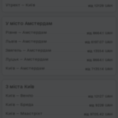
Утрехт — Київ
від 12129 UAH
У місто Амстердам
Рівне — Амстердам
від 8664.1 UAH
Львів — Амстердам
від 6197.07 UAH
Звягель — Амстердам
від 13554 UAH
Луцьк — Амстердам
від 8664.1 UAH
Київ — Амстердам
від 7135.14 UAH
З міста Київ
Київ — Венло
від 12127 UAH
Київ — Бреда
від 9228 UAH
Київ — Маастріхт
від 9705.42 UAH