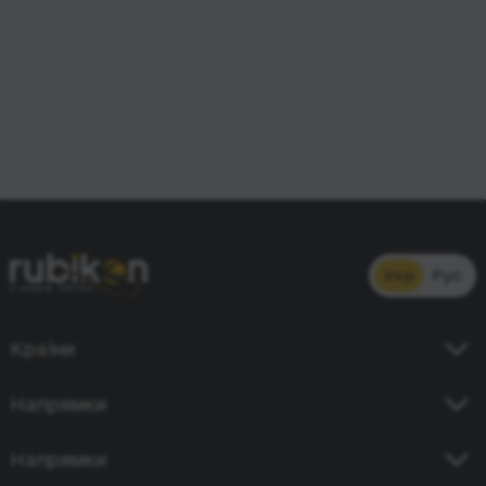
Укр
Рус
Країни
Україна
Напрямки
Німеччина
Київ - Кишинів
Напрямки
Польща