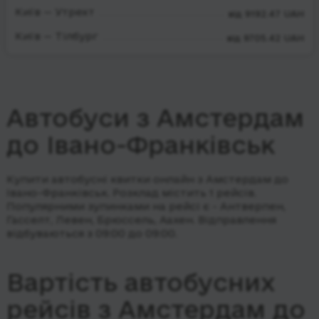
Київ — Утрехт
від 9192.47 UAH
Київ — Тілбург
від 9705.42 UAH
Автобуси з Амстердам
до Івано-Франківськ
Купити автобусні квитки онлайн з Амстердам до
Івано-Франківськ. Розклад містить 1 рейсів.
Популярними зупинками на рейсі є - Антверпен,
Гасселт, Левен, Брюссель, Аахен.
Відправлення
відбуваються з 09:00 до 09:00.
Вартість автобусних
рейсів з Амстердам до