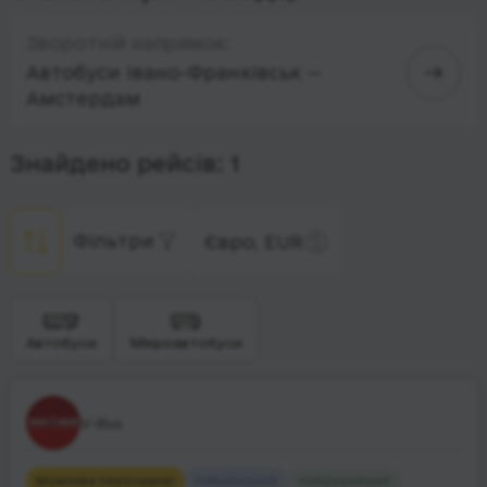
Зворотній напрямок:
Автобуси Івано-Франківськ —
Амстердам
Знайдено рейсів: 1
Фільтри
Євро, EUR
Автобуси
Мікроавтобуси
V-Bus
Можлива пересадка
1
Найшвидший
Найдешевший