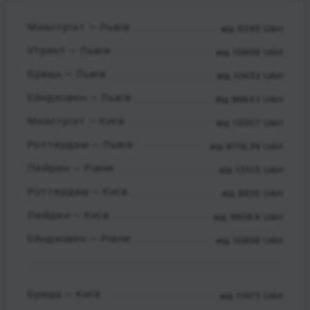
Маастріхт — Львів
від 9249 UAH
Утрехт — Львів
від 10808 UAH
Бреда — Львів
від 10632 UAH
Ейндховен — Львів
від 8664.1 UAH
Маастріхт — Київ
від 12007 UAH
Роттердам — Львів
від 8716.39 UAH
Лейден — Рівне
від 13513 UAH
Роттердам — Київ
від 8935 UAH
Лейден — Київ
від 9808.8 UAH
Ейндховен — Рівне
від 10808 UAH
Бреда — Київ
від 11973 UAH