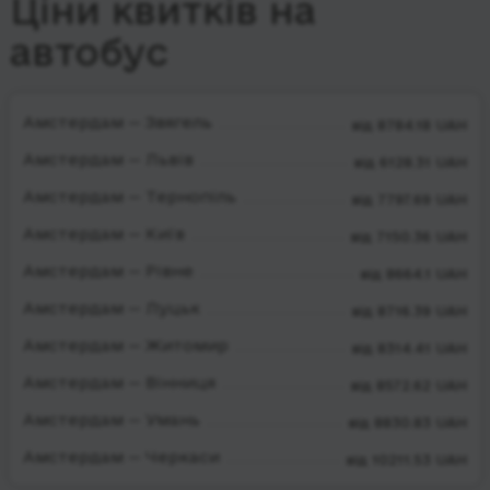
Ціни квитків на
автобус
Амстердам — Звягель
від 8784.18 UAH
Амстердам — Львів
від 6128.31 UAH
Амстердам — Тернопіль
від 7797.69 UAH
Амстердам — Київ
від 7150.36 UAH
Амстердам — Рівне
від 8664.1 UAH
Амстердам — Луцьк
від 8716.39 UAH
Амстердам — Житомир
від 8314.41 UAH
Амстердам — Вінниця
від 8572.62 UAH
Амстердам — Умань
від 8830.83 UAH
Амстердам — Черкаси
від 10211.53 UAH