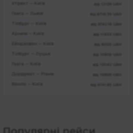
Утрехт — Київ
від 12129 UAH
Гаага — Львів
від 8716.39 UAH
Тілбург — Київ
від 9742.19 UAH
Арнем — Київ
від 11434 UAH
Ейндховен — Київ
від 9000 UAH
Тілбург — Луцьк
від 10858 UAH
Гаага — Київ
від 12042 UAH
Дордрехт — Рівне
від 10808 UAH
Венло — Київ
від 9741.85 UAH
Популярні рейси