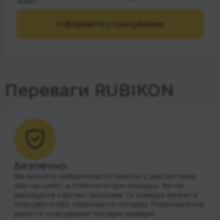
Оформити страхування
Переваги RUBIKON
Безпечно
Ви можете забронювати квиток у диспетчера
або на сайті, а сплатити при посадці. Ви не
ризикуєте своїми грошима та завжди можете
скасувати або перенести поїздку. Перенесення
дати та скасування поїздки завжди