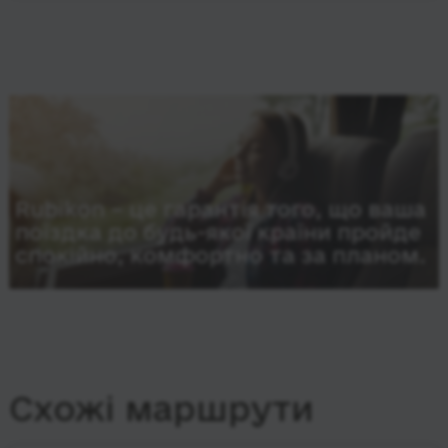
Rubikon – це гарантія того, що ваша
поїздка до будь-якої країни пройде
спокійно, комфортно та за планом.
Схожі маршрути