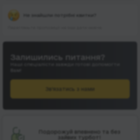
Не знайшли потрібні квитки?
Перегляньте пропозиції на інші дати нижче.
Залишились питання?
Наші спеціалісти завжди готові допомогти
Вам!
Зв’язатись з нами
Подорожуй впевнено та без
зайвих турбот!