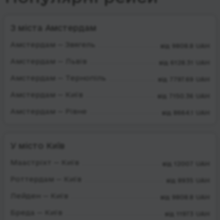
З міста Амстердам
Амстердам — Звягель
від 9808.8 UAH
Амстердам — Львів
від 6128.31 UAH
Амстердам — Тернопіль
від 7797.69 UAH
Амстердам — Київ
від 7150.36 UAH
Амстердам — Рівне
від 8664.1 UAH
У місто Київ
Маастріхт — Київ
від 12007 UAH
Роттердам — Київ
від 8935 UAH
Лейден — Київ
від 9808.8 UAH
Бреда — Київ
від 11973 UAH