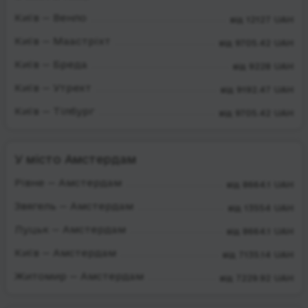
Київ — Венло
від 12127 UAH
Київ — Маастріхт
від 9705.42 UAH
Київ — Бреда
від 9228 UAH
Київ — Утрехт
від 9192.47 UAH
Київ — Тілбург
від 9705.42 UAH
У місто Амстердам
Рівне — Амстердам
від 8664.1 UAH
Звягель — Амстердам
від 13554 UAH
Луцьк — Амстердам
від 8664.1 UAH
Київ — Амстердам
від 7135.14 UAH
Житомир — Амстердам
від 7229.92 UAH