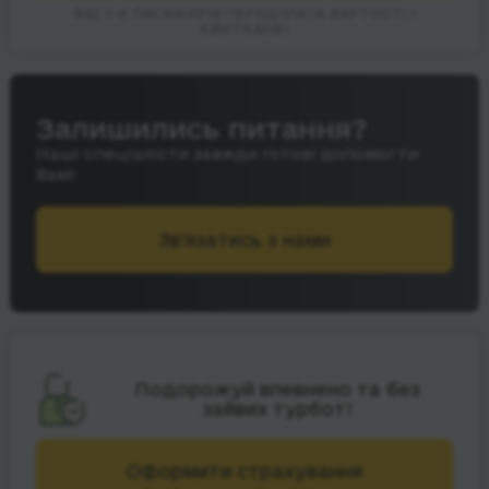
ВІД 3-Х ПАСАЖИРІВ ПЕРЕДПЛАТА ВАРТОСТІ 1
КВИТКА(ІВ)
Залишились питання?
Наші спеціалісти завжди готові допомогти
Вам!
Зв’язатись з нами
Подорожуй впевнено та без
зайвих турбот!
Оформити страхування