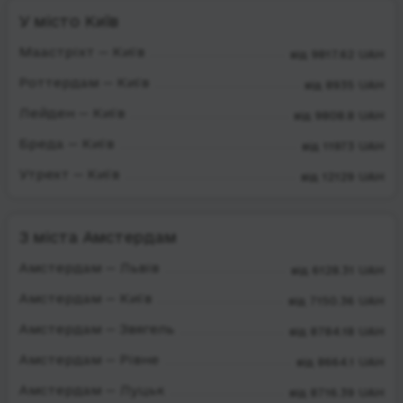
У місто Київ
Маастріхт — Київ
від 9817.62 UAH
Роттердам — Київ
від 8935 UAH
Лейден — Київ
від 9808.8 UAH
Бреда — Київ
від 11973 UAH
Утрехт — Київ
від 12129 UAH
З міста Амстердам
Амстердам — Львів
від 6128.31 UAH
Амстердам — Київ
від 7150.36 UAH
Амстердам — Звягель
від 8784.18 UAH
Амстердам — Рівне
від 8664.1 UAH
Амстердам — Луцьк
від 8716.39 UAH