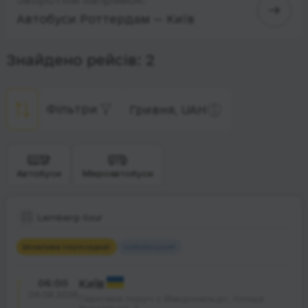
Автобуси Роттердам — Київ
Знайдено рейсів: 2
Фільтри
Гривня, UAH
Автобуси
Мікроавтобуси
Lemberg-tour
Можлива пересадка
1
Найшвидший
06:00
Київ
09.08.2026
Парковка поруч з Макдональдс, площа