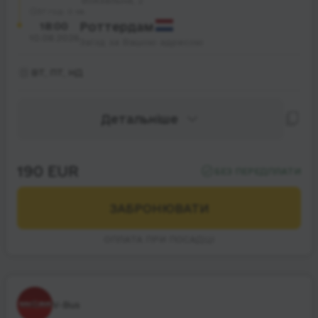
Вокзальна, 2
37 год. 0 хв.
18:00
Роттердам
10.08.2026
Заїзд за Вашою адресою
ВТ, ПТ, НД
Детальніше
190 EUR
БЕЗ ПЕРЕДПЛАТИ
ЗАБРОНЮВАТИ
ОПЛАТА ПРИ ПОСАДЦІ
V-Bus