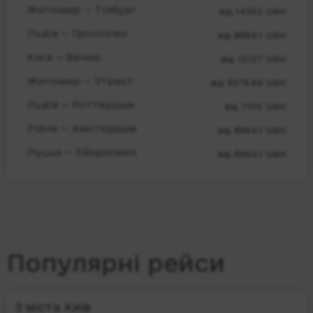
Житомир — Тілбург
від 14352 UAH
Львів — Гронінген
від 8664.1 UAH
Київ — Венло
від 12127 UAH
Житомир — Утрехт
від 9276.69 UAH
Львів — Роттердам
від 7105 UAH
Рівне — Амстердам
від 8664.1 UAH
Луцьк — Ейндховен
від 8664.1 UAH
Популярні рейси
З міста Київ