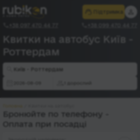
Підтримка
+38 097 470 44 77
+38 099 470 44 77
Квитки на автобус Київ -
Роттердам
Київ - Роттердам
2026-08-09
1 дорослий
Головна
Квитки на автобус
Бронюйте по телефону -
Оплата при посадці
Зворотній напрямок: