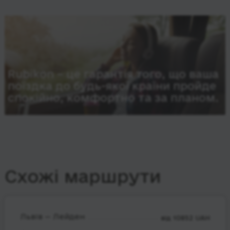
Rubikon – це гарантія того, що ваша
поїздка до будь-якої країни пройде
спокійно, комфортно та за планом.
Схожі маршрути
Львів — Лейден
від 10852 UAH