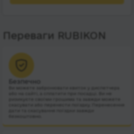
Переваги RUBIKON
Безпечно
Ви можете забронювати квиток у диспетчера
або на сайті, а сплатити при посадці. Ви не
ризикуєте своїми грошима та завжди можете
скасувати або перенести поїздку. Перенесення
дати та скасування поїздки завжди
безкоштовно.