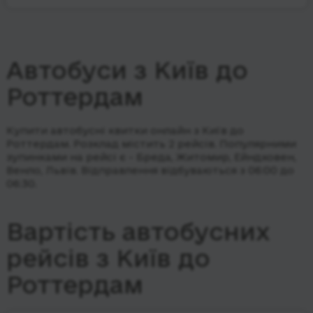
Автобуси з Київ до
Роттердам
Купити автобусні квитки онлайн з Київ до
Роттердам. Розклад містить 2 рейсів.
Популярними
зупинками на рейсі є - Бреда, Житомир, Ейндховен,
Венло, Львів.
Відправлення відбуваються з 06:00 до
06:30.
Вартість автобусних
рейсів з Київ до
Роттердам