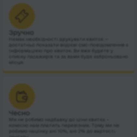
Зручно
Немає необхідності друкувати квиток —
достатньо показати водієві смс-повідомлення з
інформацією про квиток. Ви вже будете у
списку пасажирів та за вами буде заброньовано
місце.
Чесно
Ми не робимо надбавку до ціни квитка –
комісію нам платить перевізник. Тому ми не
робимо націнку ані 10%, ані 2% до вартості
проїзду.