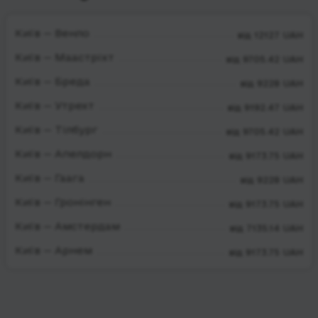
Київ — Венло
від 12127 UAH
Київ — Маастріхт
від 9705.42 UAH
Київ — Бреда
від 9228 UAH
Київ — Утрехт
від 9192.47 UAH
Київ — Тілбург
від 9705.42 UAH
Київ — Апелдорн
від 9173.75 UAH
Київ — Гаага
від 9228 UAH
Київ — Гронінген
від 9173.75 UAH
Київ — Амстердам
від 7135.14 UAH
Київ — Арнем
від 9173.75 UAH