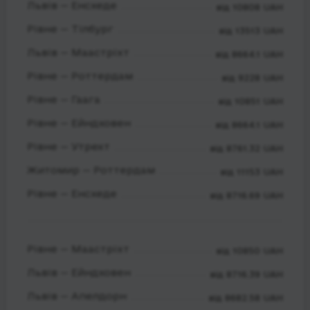
Львів — Енсхеде
від 10808 UAH
Рівне — Тілбург
від 13513 UAH
Львів — Маастріхт
від 8664.1 UAH
Рівне — Роттердам
від 9228 UAH
Рівне — Гаага
від 10851 UAH
Рівне — Ейндховен
від 8664.1 UAH
Рівне — Утрехт
від 8761.32 UAH
Житомир — Роттердам
від 11153 UAH
Рівне — Енсхеде
від 8716.69 UAH
Рівне — Маастріхт
від 10850 UAH
Львів — Ейндховен
від 8716.39 UAH
Львів — Апелдорн
від 8682.58 UAH