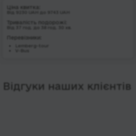
Ціна квитка:
Від 9230 UAH до 9743 UAH
Тривалість подорожі:
Від 37 год. до 38 год. 30 хв.
Перевізники:
Lemberg-tour
V-Bus
Відгуки наших клієнтів