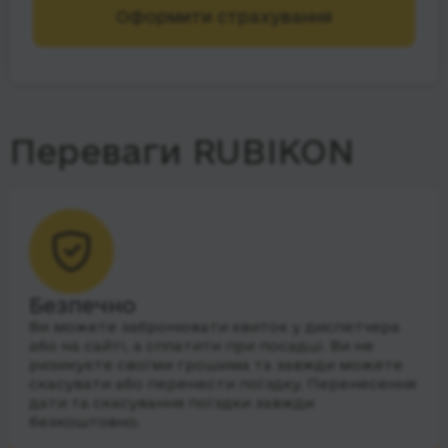
Оформити страхування
Переваги RUBIKON
Безпечно
Ви можете забронювати квиток у диспетчера
або на сайті, а сплатити при посадці. Ви не
ризикуєте своїми грошима та завжди можете
скасувати або перенести поїздку. Перенесення
дати та скасування поїздки завжди
безкоштовно.