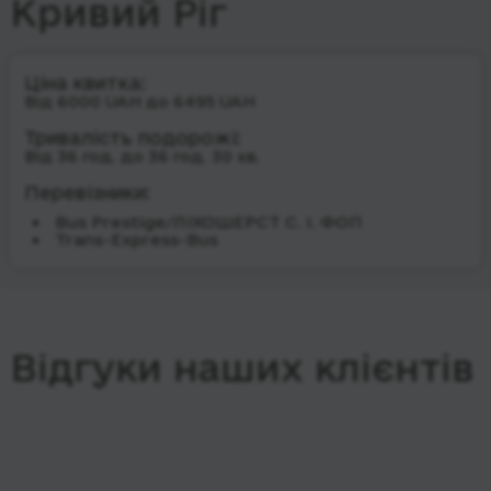
Кривий Ріг
Ціна квитка:
Від 6000 UAH до 6495 UAH
Тривалість подорожі:
Від 36 год. до 36 год. 30 хв.
Перевізники:
Bus Prestige/ЛІХОШЕРСТ С. І. ФОП
Trans-Express-Bus
Відгуки наших клієнтів