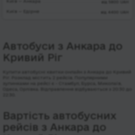
Київ — Анкара
від 5800 UAH
Київ — Едірне
від 4400 UAH
Автобуси з Анкара до
Кривий Ріг
Купити автобусні квитки онлайн з Анкара до Кривий
Ріг. Розклад містить 2 рейсів.
Популярними
зупинками на рейсі є - Стамбул, Бурса, Миколаїв,
Одеса, Орлівка.
Відправлення відбуваються з 20:30 до
22:30.
Вартість автобусних
рейсів з Анкара до