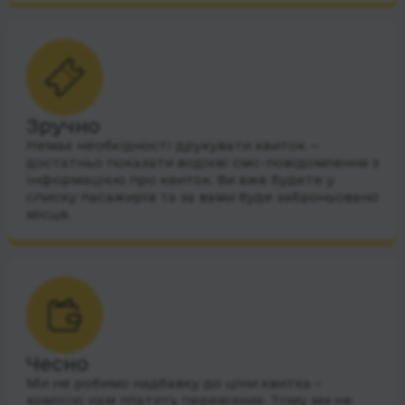
Зручно
Немає необхідності друкувати квиток —
достатньо показати водієві смс-повідомлення з
інформацією про квиток. Ви вже будете у
списку пасажирів та за вами буде заброньовано
місце.
Чесно
Ми не робимо надбавку до ціни квитка –
комісію нам платить перевізник. Тому ми не