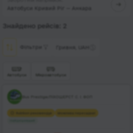
Автобуси Кривий Ріг — Анкара
Знайдено рейсів: 2
Фільтри
Гривня, UAH
Автобуси
Мікроавтобуси
Bus Prestige/ЛІХОШЕРСТ С. І. ФОП
Rubikon рекомендує
Можлива пересадка
1
Найдешевший