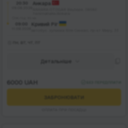
20:30
Анкара
09.08.2026
ANKARA OTOGAR Beştepe, 06560
Yenimahalle/Ankara
36 год. 30 хв.
09:00
Кривий Ріг
11.08.2026
автобус. зупинка біля Синєво, пр-кт Миру, 33
ПН, ВТ, ЧТ, ПТ
Детальніше
6000 UAH
БЕЗ ПЕРЕДПЛАТИ
ЗАБРОНЮВАТИ
ОПЛАТА ПРИ ПОСАДЦІ