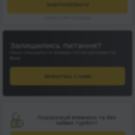
ЗАБРОНЮВАТИ
ОПЛАТА ПРИ ПОСАДЦІ
Залишились питання?
Наші спеціалісти завжди готові допомогти
Вам!
Зв’язатись з нами
Подорожуй впевнено та без
зайвих турбот!