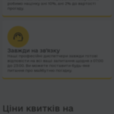
робимо націнку ані 10%, ані 2% до вартості
проїзду.
Завжди на зв’язку
Наші професійні диспетчери завжди готові
відповісти на всі ваші запитання щодня з 07:00
до 23:00. Ви можете поставити будь-яке
питання про майбутню поїздку.
Ціни квитків на