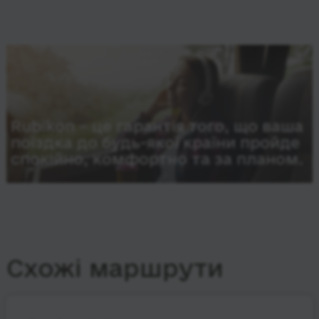
Rubikon – це гарантія того, що ваша
поїздка до будь-якої країни пройде
спокійно, комфортно та за планом.
Схожі маршрути