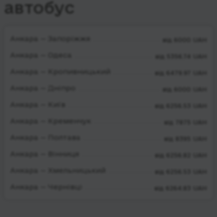
автобус
Анкара — Запоріжжя
від 6000 UAH
Анкара — Одеса
від 5356.74 UAH
Анкара — Кропивницький
від 6479.97 UAH
Анкара — Дніпро
від 6000 UAH
Анкара — Київ
від 6256.53 UAH
Анкара — Кременчук
від 7875 UAH
Анкара — Полтава
від 8395 UAH
Анкара — Вінниця
від 6256.82 UAH
Анкара — Хмельницький
від 6256.53 UAH
Анкара — Чернівці
від 6264.83 UAH