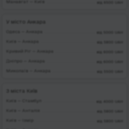
Манавгат — Київ
від 6500 UAH
У місто Анкара
Одеса — Анкара
від 5000 UAH
Київ — Анкара
від 5800 UAH
Кривий Ріг — Анкара
від 6000 UAH
Дніпро — Анкара
від 6000 UAH
Миколаїв — Анкара
від 5500 UAH
З міста Київ
Київ — Стамбул
від 4000 UAH
Київ — Анталія
від 5800 UAH
Київ — Ізмір
від 5800 UAH