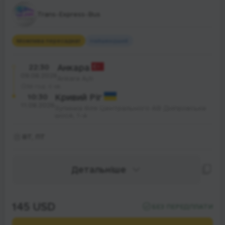
Trans-Express-Bus
Можлива пересадка
1
Найшвидший
22:30
Анкара
09.08.2026
Ankara Aşti
36 год. 0 хв.
10:30
Кривий Ріг
11.08.2026
Зупинка біля Центрального АВ Дніпровське
шосе, 1-а
ВТ, ПТ
Детальніше
145 USD
БЕЗ ПЕРЕДПЛАТИ