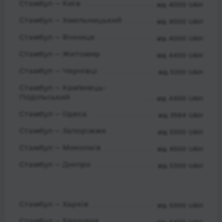
Стамбул — Київ
від 4000 UAH
Стамбул — Хмельницький
від 4000 UAH
Стамбул — Вінниця
від 4000 UAH
Стамбул — Житомир
від 4400 UAH
Стамбул — Чернівці
від 5250 UAH
Стамбул — Кам'янець-
Подільський
від 4400 UAH
Стамбул — Одеса
від 3594 UAH
Стамбул — Запоріжжя
від 5500 UAH
Стамбул — Миколаїв
від 4500 UAH
Стамбул — Дніпро
від 5300 UAH
Стамбул — Харків
від 5000 UAH
Стамбул — Бердичів