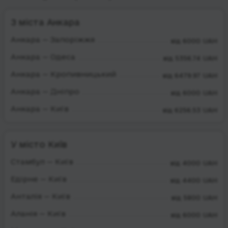
З міста Анкара
Анкара — Запоріжжя
від 6000 UAH
Анкара — Одеса
від 5356.74 UAH
Анкара — Кропивницький
від 6479.97 UAH
Анкара — Дніпро
від 6000 UAH
Анкара — Київ
від 6256.53 UAH
У місто Київ
Стамбул — Київ
від 4000 UAH
Едірне — Київ
від 4400 UAH
Анталія — Київ
від 5800 UAH
Аланія — Київ
від 6000 UAH