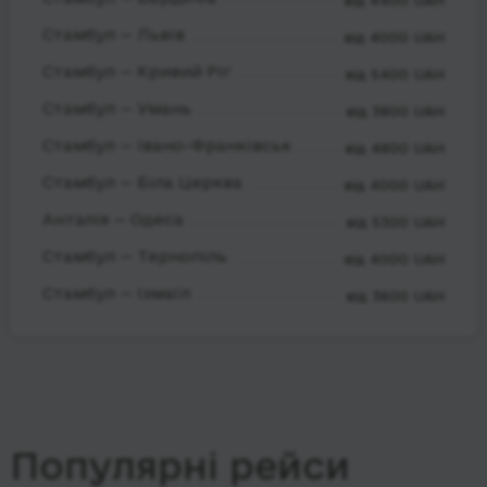
від 4400 UAH
Стамбул — Львів
від 4000 UAH
Стамбул — Кривий Ріг
від 5400 UAH
Стамбул — Умань
від 3800 UAH
Стамбул — Івано-Франківськ
від 4800 UAH
Стамбул — Біла Церква
від 4000 UAH
Анталія — Одеса
від 5300 UAH
Стамбул — Тернопіль
від 4000 UAH
Стамбул — Ізмаїл
від 3600 UAH
Популярні рейси