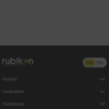
Укр
Рус
Країни
Україна
Напрямки
Німеччина
Київ - Кишинів
Напрямки
Польща