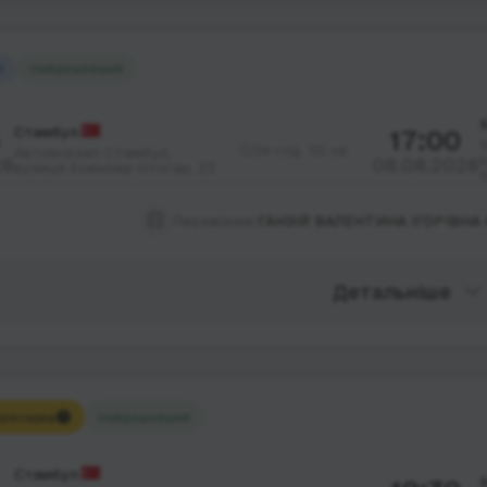
й
Найдешевший
Х
Стамбул
17:00
З
34 год. 55 хв.
Автовокзал Стамбул,
26
08.08.2026
вулиця Есенлер Отогар, 23
Перевізник:
ГАНЗІЙ ВАЛЕНТИНА ІГОРІВНА
Детальніше
ресадка
Найдешевший
Стамбул