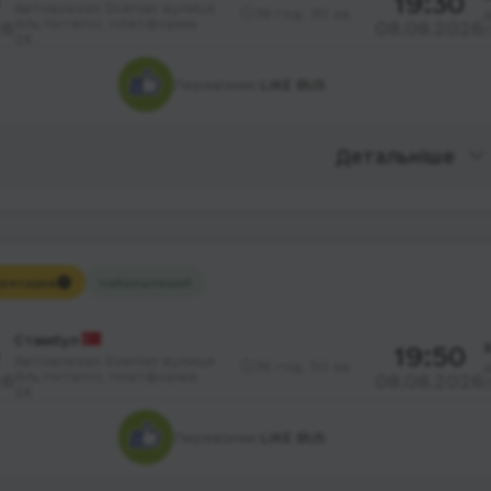
19:30
Автовокзал Esenler вулиця
36 год. 30 хв.
Альтінтепсі, платформа
26
08.08.2026
Г
24
Перевізник:
LIKE BUS
Детальніше
ресадка
Найдешевший
Стамбул
19:50
Автовокзал Esenler вулиця
36 год. 50 хв.
Альтінтепсі, платформа
26
08.08.2026
24
Перевізник:
LIKE BUS