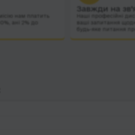
Завжди на зв’
місію нам платить
Наші професійні дис
10%, ані 2% до
ваші запитання щодн
будь-яке питання пр
с