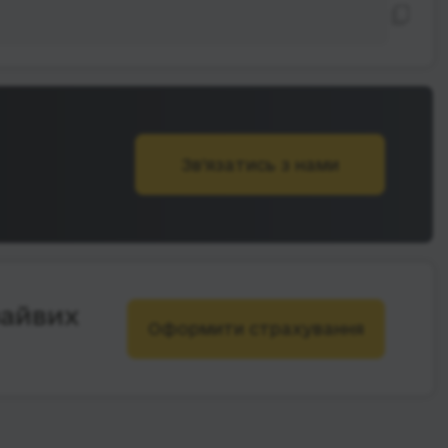
Зв’язатись з нами
зайвих
Оформити страхування