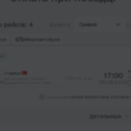
 рейсів: 4
Гривня
Валюта
С
уси
Мікроавтобуси
ий
Х
Стамбул
17:00
З
35 год. 0 хв.
Автостанція "Esenler",
в
26
08.08.2026
вулиця Альтінтепсі Мах
б
Перевізник:
ГАНЗІЙ ВАЛЕНТИНА ІГОРІВНА
Детальніше