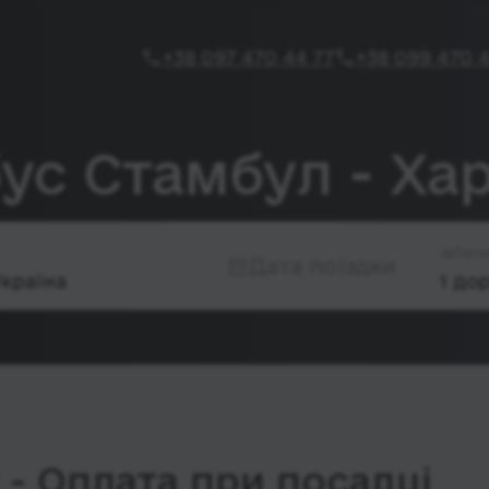
+38 097 470 44 77
+38 099 470 4
ус Стамбул - Хар
Паса
Дата поїздки
- Оплата при посадці