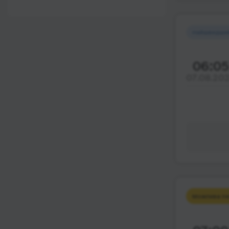
12:00 - 18:00
Wi-Fi
Після 18:00
Туалет
Найшвидши
Розетка
06:05
Клімат-контроль
07.08.20
Напої
Індивідуальні ремені
безпеки
Відеосистема
Аудіосистема в
автобусі
Сидіння
підвищенного
Можлива пе
комфорту
Лежачі місця