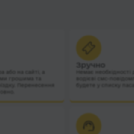
Зручно
 або на сайті, а
Немає необхідності 
їми грошима та
водієві смс-повідом
їздку. Перенесення
будете у списку пас
овно.