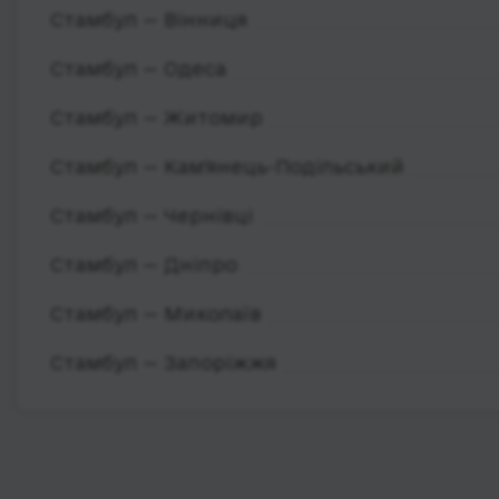
Стамбул — Вінниця
Стамбул — Одеса
Стамбул — Житомир
Стамбул — Кам'янець-Подільський
Стамбул — Чернівці
Стамбул — Дніпро
Стамбул — Миколаїв
Стамбул — Запоріжжя