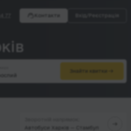
4 77
Контакти
Вхід/Реєстрація
ків
жири
Знайти квитки
Зворотній напрямок:
Автобуси Харків — Стамбул