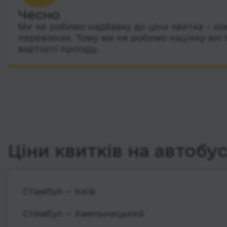
Чесно
Ми не робимо надбавку до ціни квитка – ко
перевізник. Тому ми не робимо націнку ані 
вартості проїзду.
Ціни квитків на автобу
Стамбул — Київ
Стамбул — Хмельницький