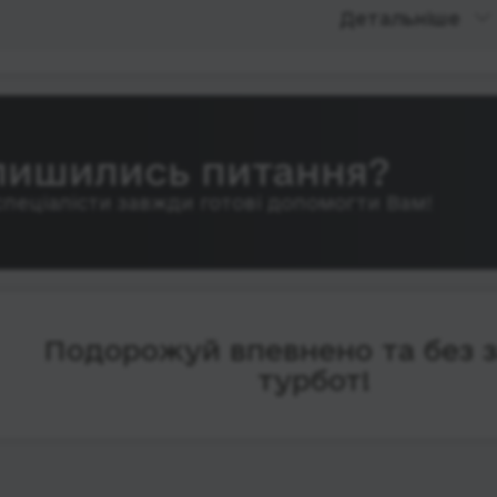
Детальніше
лишились питання?
спеціалісти завжди готові допомогти Вам!
Подорожуй впевнено та без 
турбот!