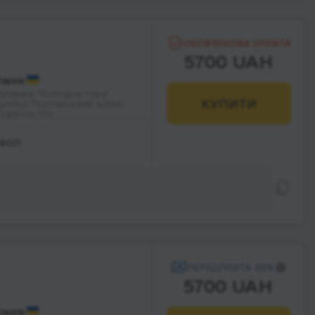
ОБОВ’ЯЗКОВА ОПЛАТА
5700 UAH
арків
упинка "Холодна гора",
КУПИТИ
вулиця Полтавський Шлях;
будинок 135
 ФОП
ПЕРЕДПЛАТА 20%
5700 UAH
Харків