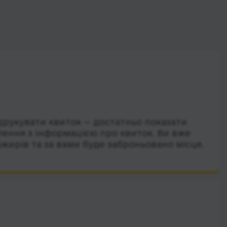
друкувати квиток — достатньо показати
лення з інформацією про квиток. Ви вже
ажирів та за вами буде заброньовано місце.