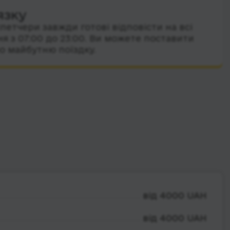
язку
петчери завжди готові відповісти на всі
я з 07:00 до 23:00. Ви можете поставити
о майбутню поїздку.
від 4000 UAH
від 4000 UAH