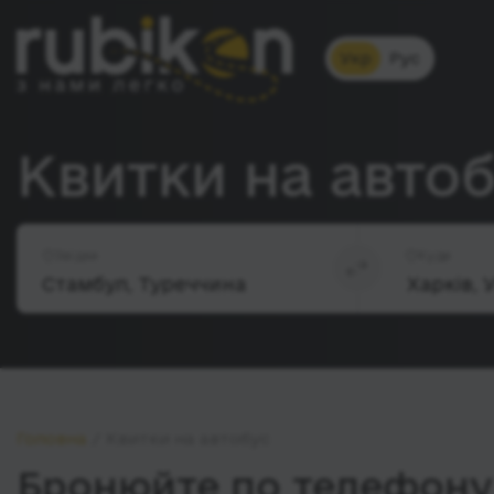
Укр
Рус
Квитки на автоб
Звідки
Куди
Головна
Квитки на автобус
Бронюйте по телефону 