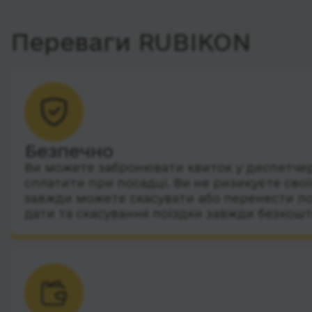
Переваги RUBIKON
Безпечно
Ви можете забронювати квиток у диспетчера
сплатити при посадці. Ви не ризикуєте сво
завжди можете скасувати або перенести по
дати та скасування поїздки завжди безкошт