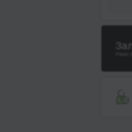
За
Наші 