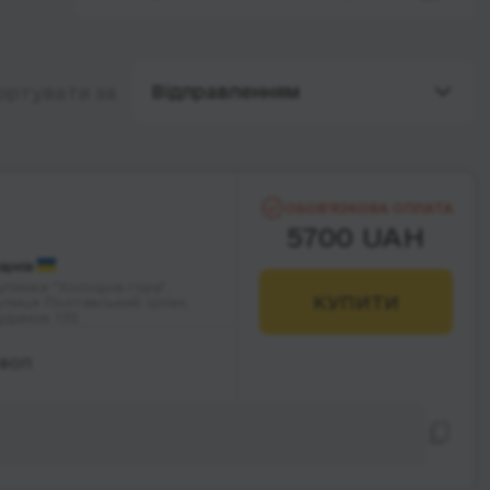
Відправленням
ортувати за
ОБОВ’ЯЗКОВА ОПЛАТА
5700 UAH
арків
упинка "Холодна гора",
КУПИТИ
улиця Полтавський Шлях;
удинок 135
 ФОП