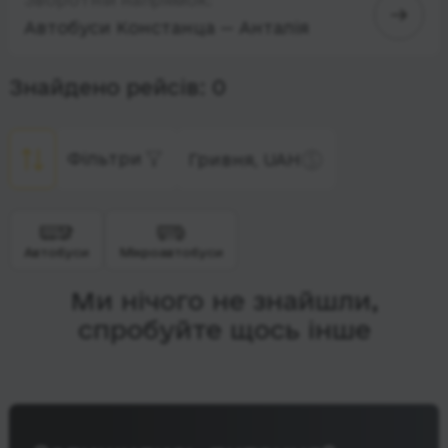
Автобуси Констанца — Анталія
Знайдено рейсів: 0
Фільтри
Гривня, UAH
Автобуси
Мікроавтобуси
Ми нічого не знайшли,
спробуйте щось інше