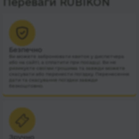
Переваги RUBIKON
Безпечно
Ви можете забронювати квиток у диспетчера
або на сайті, а сплатити при посадці. Ви не
ризикуєте своїми грошима та завжди можете
скасувати або перенести поїздку. Перенесення
дати та скасування поїздки завжди
безкоштовно.
Зручно