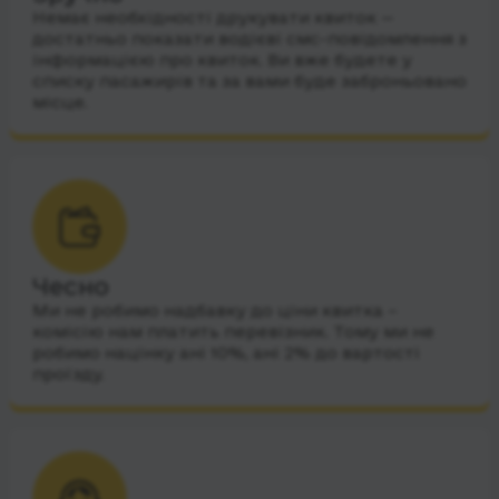
Немає необхідності друкувати квиток —
достатньо показати водієві смс-повідомлення з
інформацією про квиток. Ви вже будете у
списку пасажирів та за вами буде заброньовано
місце.
Чесно
Ми не робимо надбавку до ціни квитка –
комісію нам платить перевізник. Тому ми не
робимо націнку ані 10%, ані 2% до вартості
проїзду.