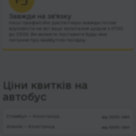
Завжди на зв’язку
Наші професійні диспетчери завжди готові
відповісти на всі ваші запитання щодня з 07:00
до 23:00. Ви можете поставити будь-яке
питання про майбутню поїздку.
Ціни квитків на
автобус
Стамбул — Констанца
від 2000 UAH
Аланія — Констанца
від 5000 UAH