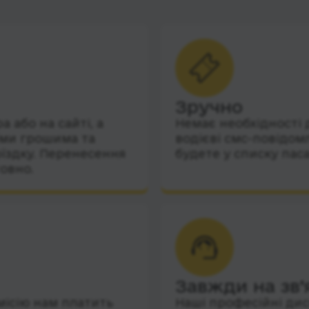
Зручно
 або на сайті, а
Немає необхідності 
їми грошима та
водієві смс-повідом
їздку. Перенесення
будете у списку пас
овно.
Завжди на зв’
місію нам платить
Наші професійні дис