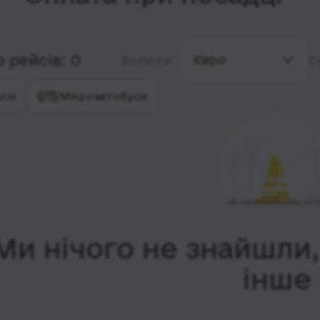
 рейсів: 0
Євро
Валюта
С
уси
Мікроавтобуси
Ми нічого не знайшли
інше