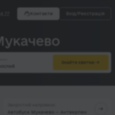
4 77
Контакти
Вхід/Реєстрація
Мукачево
жири
Знайти квитки
Зворотній напрямок:
Автобуси Мукачево — Антверпен