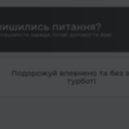
лишились питання?
спеціалісти завжди готові допомогти Вам!
Подорожуй впевнено та без 
турбот!