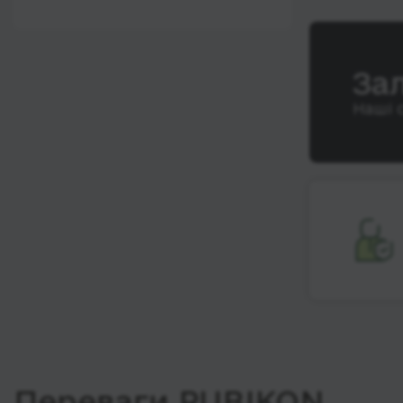
12:00 - 18:00
Wi-Fi
Після 18:00
Туалет
За
Розетка
Наші 
Клімат-контроль
Напої
Індивідуальні ремені
безпеки
Відеосистема
Аудіосистема в
автобусі
Сидіння
підвищенного
комфорту
Лежачі місця
Переваги RUBIKON