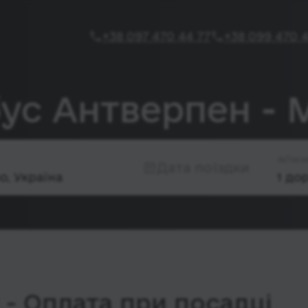
+38 097 470 44 77
+38 099 470 4
бус Антверпен - 
Паса
Дата поїздки
- Оплата при посадці