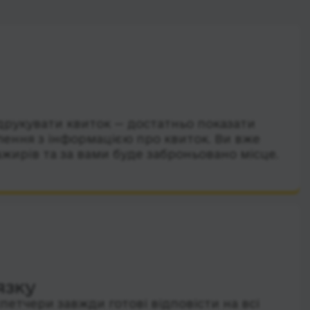
друкувати квиток — достатньо показати
лення з інформацією про квиток. Ви вже
ажирів та за вами буде заброньовано місце.
язку
петчери завжди готові відповісти на всі