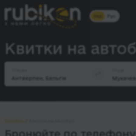
Укр
Рус
Квитки на авто
Звідки
Куди
Головна
Квитки на автобус
Бронюйте по телефону 