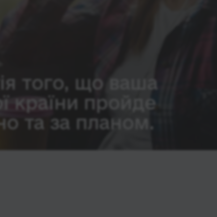
ія того, що ваша
ої країни пройде
о та за планом.