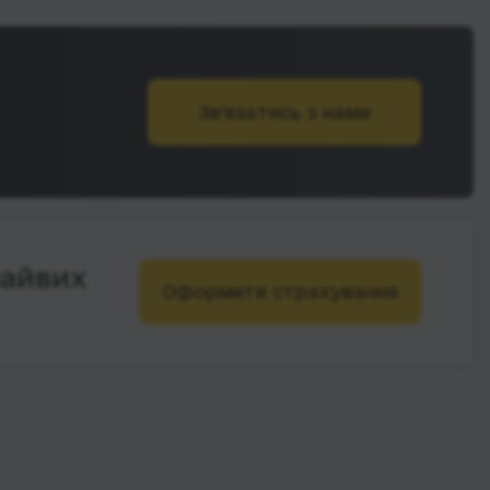
Зв’язатись з нами
зайвих
Оформити страхування