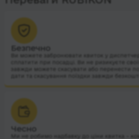
Безпечно
Ви можете забронювати квиток у диспетчера
сплатити при посадці. Ви не ризикуєте сво
завжди можете скасувати або перенести по
дати та скасування поїздки завжди безкошт
Чесно
Ми не робимо надбавку до ціни квитка – ко