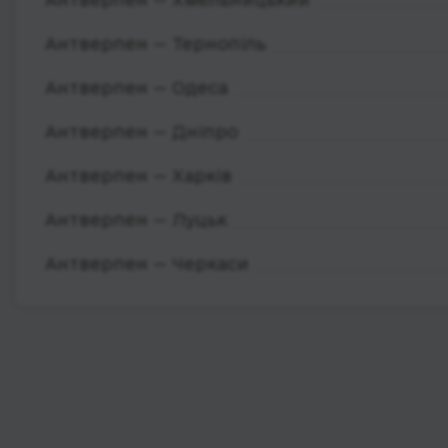
Антверпен — Тернопіль
Антверпен — Одеса
Антверпен — Дніпро
Антверпен — Харків
Антверпен — Луцьк
Антверпен — Черкаси