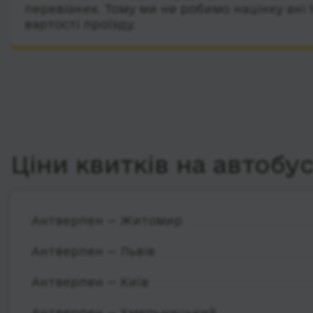
перевізник. Тому ми не робимо націнку ані 
вартості проїзду.
Ціни квитків на автобу
Антверпен — Житомир
Антверпен — Львів
Антверпен — Київ
Антверпен — Хмельницький