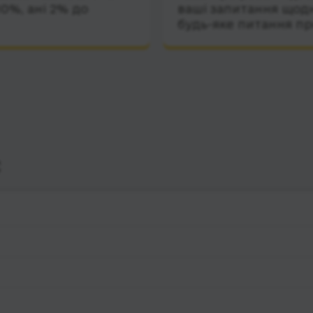
10%, ані 2% до
ваші запитання щодн
будь-яке питання пр
с