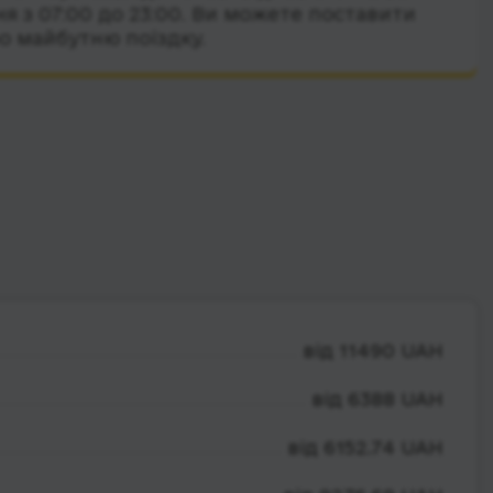
я з 07:00 до 23:00. Ви можете поставити
о майбутню поїздку.
від 11490 UAH
від 6388 UAH
від 6152.74 UAH