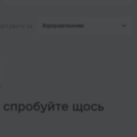
Відправленням
ортувати за
, спробуйте щось