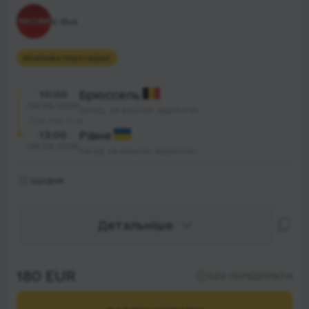
V-Bus
Можлива пересадка
1
10:00
Брюссель
08.08.2026
Заїзд, за вашою адресою
26 год. 0 хв.
13:00
Рівне
09.08.2026
Заїзд за вашою адресою
Щодня
Детальніше
180 EUR
БЕЗ ПЕРЕДПЛАТИ