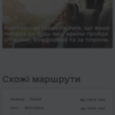
Rubikon – це гарантія того, що ваша
поїздка до будь-якої країни пройде
спокійно, комфортно та за планом.
Схожі маршрути
Намюр — Львів
від 10808 UAH
Гент — Житомир
від 14352 UAH