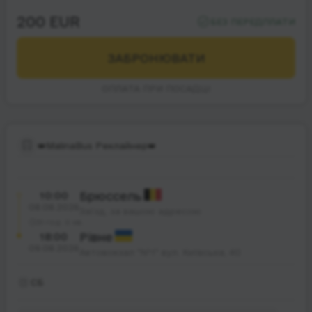
200 EUR
БЕЗ ПЕРЕДПЛАТИ
ЗАБРОНЮВАТИ
ОПЛАТА ПРИ ПОСАДЦІ
👑MalinaBus Реклайнер👑
10:00
Брюссель
08.08.2026
Заїзд, за вашою адресою
31 год. 0 хв.
18:00
Рівне
09.08.2026
Автовокзал "№1" вул. Київська, 40
СБ