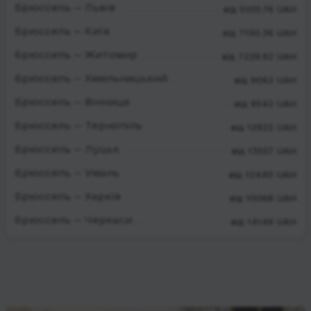
Брюссель — Львів
від 5105.76 UAH
Брюссель — Київ
від 7150.36 UAH
Брюссель — Житомир
від 7229.92 UAH
Брюссель — Хмельницький
від 9062 UAH
Брюссель — Вінниця
від 9542 UAH
Брюссель — Тернопіль
від 12922 UAH
Брюссель — Луцьк
від 13557 UAH
Брюссель — Умань
від 12440 UAH
Брюссель — Харків
від 10068 UAH
Брюссель — Черкаси
від 14149 UAH