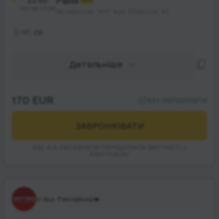
22:00
Рівне
09.08.2026
Автовокзал "№1" вул. Київська, 40
ЧТ, СБ
Детальніше
170 EUR
БЕЗ ПЕРЕДПЛАТИ
ЗАБРОНЮВАТИ
ВІД 4-Х ПАСАЖИРІВ ПЕРЕДПЛАТА ВАРТОСТІ 1
КВИТКА(ІВ)
V-Bus Реклайнер👑