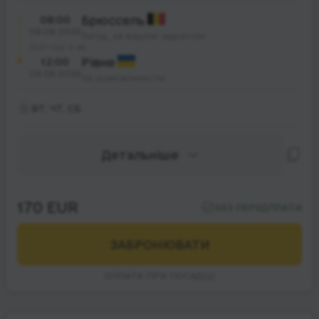
08:00
Брюссель
08.08.2026
Заїзд, за вашою адресою
27 год. 0 хв.
12:00
Рівне
09.08.2026
За домовленістю
ВТ, ЧТ, СБ
Детальніше
170 EUR
БЕЗ ПЕРЕДПЛАТИ
ЗАБРОНЮВАТИ
ОПЛАТА ПРИ ПОСАДЦІ