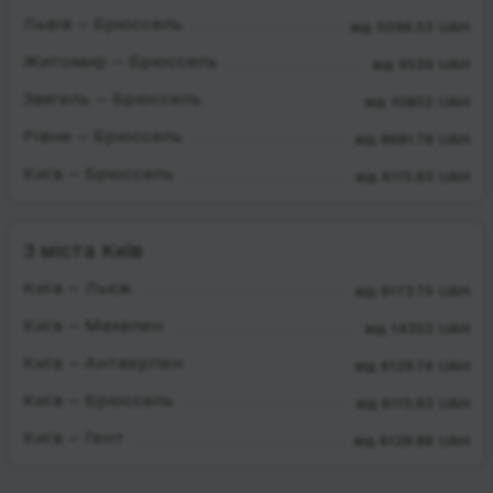
Львів — Брюссель
від 5096.53 UAH
Житомир — Брюссель
від 9539 UAH
Звягель — Брюссель
від 10852 UAH
Рівне — Брюссель
від 8681.78 UAH
Київ — Брюссель
від 6115.83 UAH
З міста Київ
Київ — Льєж
від 9173.75 UAH
Київ — Мехелен
від 14352 UAH
Київ — Антверпен
від 6129.74 UAH
Київ — Брюссель
від 6115.83 UAH
Київ — Гент
від 6128.88 UAH