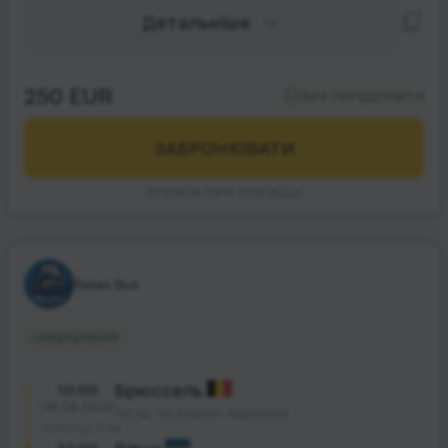
Детальніше
250 EUR
БЕЗ ПЕРЕДПЛАТИ
ЗАБРОНЮВАТИ
ОПЛАТА ПРИ ПОСАДЦІ
Relax.Bus
Найдешевший
10:00
Брюссель
08.08.2026
Заїзд, за вашою адресою
35 год. 0 хв.