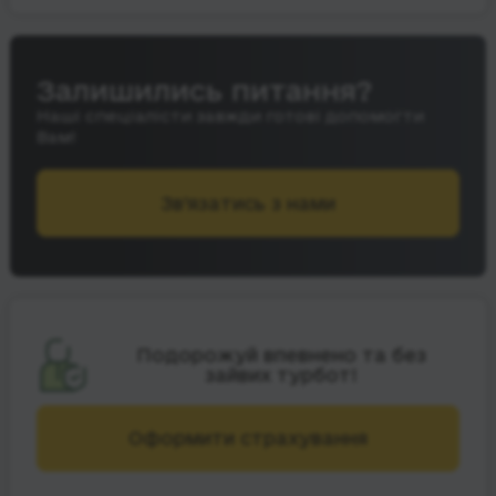
Залишились питання?
Наші спеціалісти завжди готові допомогти
Вам!
Зв’язатись з нами
Подорожуй впевнено та без
зайвих турбот!
Оформити страхування