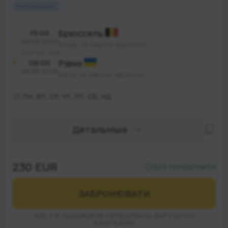
Найшвидший
15:00
Брюссель
08.08.2026
Заїзд, за вашою адресою
16 год. 0 хв.
08:00
Рівне
09.08.2026
Заїзд за вашою адресою
ПН, ВТ, СР, ЧТ, ПТ, СБ, НД
Детальніше
230 EUR
БЕЗ ПЕРЕДПЛАТИ
ЗАБРОНЮВАТИ
ВІД 3-Х ПАСАЖИРІВ ПЕРЕДПЛАТА ВАРТОСТІ 1
КВИТКА(ІВ)