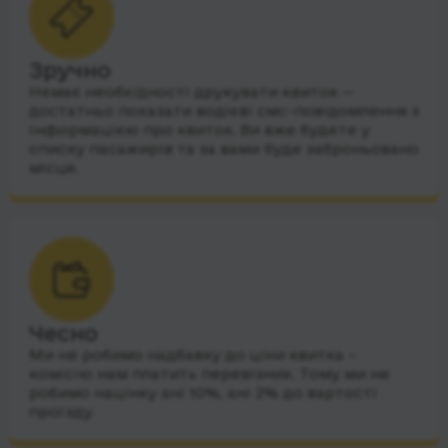
Зручно
Немає необхідності друкувати квиток —
достатньо показати водієві смс-повідомлення з
інформацією про квиток. Ви вже будете у
списку пасажирів та за вами буде заброньовано
місце.
Чесно
Ми не робимо надбавку до ціни квитка –
комісію нам платить перевізник. Тому ми не
робимо націнку ані 10%, ані 2% до вартості
проїзду.