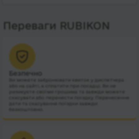
Переваги RUBIKON
Безпечно
Ви можете забронювати квиток у диспетчера
або на сайті, а сплатити при посадці. Ви не
ризикуєте своїми грошима та завжди можете
скасувати або перенести поїздку. Перенесення
дати та скасування поїздки завжди
безкоштовно.