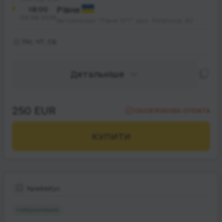
18:00
Рівне
09.08.2026
Автовокзал "Рівне №1", вул. Київська, 40
ПН, ЧТ, СБ
Детальніше
250 EUR
ОБОВ’ЯЗКОВА ОПЛАТА
КУПИТИ
Крейзібус
Найдешевший