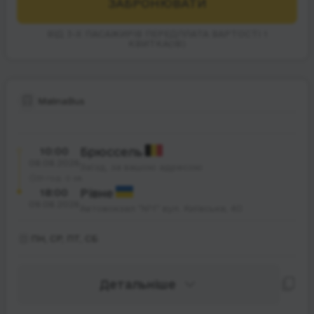
ЗАБРОНЮВАТИ
ВІД 3-Х ПАСАЖИРІВ ПЕРЕДПЛАТА ВАРТОСТІ 1
КВИТКА(ІВ)
MalinaBus
10:00
Брюссель
08.08.2026
Заїзд, за вашою адресою
31 год. 0 хв.
18:00
Рівне
09.08.2026
Автовокзал "№1" вул. Київська, 40
ПН, СР, ПТ, СБ
Детальніше