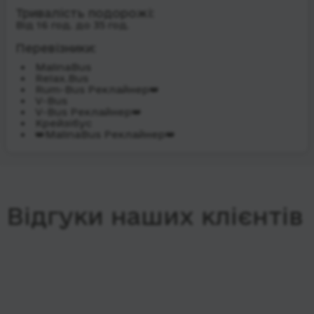
Тривалість подорожі:
Від 16 год. до 35 год.
Перевізники:
MalinaBus
Relax.Bus
Rum-Bus Реклайнер👑
V-Bus
V-Bus Реклайнер👑
Крейзібус
👑MalinaBus Реклайнер👑
Відгуки наших клієнтів