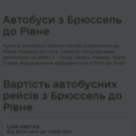
Автобуси з Брюссель
до Рівне
Купити автобусні квитки онлайн з Брюссель до
Рівне. Розклад містить 7 рейсів.
Популярними
зупинками на рейсі є - Льєж, Левен, Намюр, Львів,
Їглава.
Відправлення відбуваються з 07:00 до 15:00.
Вартість автобусних
рейсів з Брюссель до
Рівне
Ціна квитка:
Від 8704 UAH до 12800 UAH