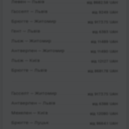
Левен — Львів
від 8682.58 UAH
Гасселт — Львів
від 9249 UAH
Брюгге — Житомир
від 9173.75 UAH
Гент — Львів
від 6383 UAH
Льєж — Житомир
від 11489 UAH
Антверпен — Житомир
від 11490 UAH
Льєж — Київ
від 12127 UAH
Брюгге — Львів
від 8681.78 UAH
Гасселт — Житомир
від 9173.75 UAH
Антверпен — Львів
від 6388 UAH
Мехелен — Київ
від 12080 UAH
Брюгге — Луцьк
від 8664.1 UAH