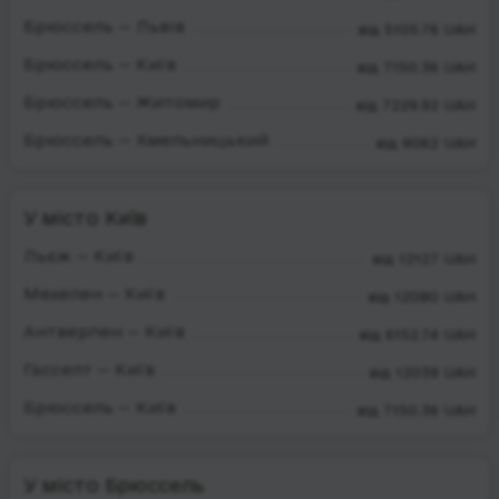
Брюссель — Львів
від 5105.76 UAH
Брюссель — Київ
від 7150.36 UAH
Брюссель — Житомир
від 7229.92 UAH
Брюссель — Хмельницький
від 9062 UAH
У місто Київ
Льєж — Київ
від 12127 UAH
Мехелен — Київ
від 12080 UAH
Антверпен — Київ
від 6152.74 UAH
Гасселт — Київ
від 12039 UAH
Брюссель — Київ
від 7150.36 UAH
У місто Брюссель