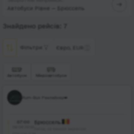
Автобуси Рівне — Брюссель
Знайдено рейсів: 7
Фільтри
Євро, EUR
Автобуси
Мікроавтобуси
Rum-Bus Реклайнер👑
07:00
Брюссель
08.08.2026
Заїзд, за вашою адресою
34 год. 0 хв.