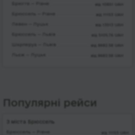
Брюгге — Рівне
від 10851 UAH
Брюссель — Рівне
від 11153 UAH
Левен — Луцьк
від 13513 UAH
Брюссель — Львів
від 5105.76 UAH
Шарлеруа — Львів
від 8682.58 UAH
Льєж — Луцьк
від 8682.58 UAH
Популярні рейси
З міста Брюссель
Брюссель — Рівне
від 11153 UAH