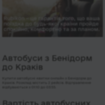
Rubikon – це гарантія того, що ваша
поїздка до будь-якої країни пройде
спокійно, комфортно та за планом.
Автобуси з Бенідорм
до Краків
Купити автобусні квитки онлайн з Бенідорм до
Краків. Розклад містить 2 рейсів.
Відправлення
відбуваються з 01:10 до 03:55.
Вартість автобусних