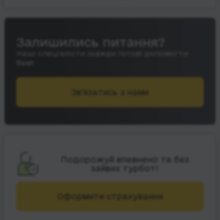
Залишились питання?
Наші спеціалісти завжди готові допомогти
Вам!
Зв’язатись з нами
Подорожуй впевнено та без
зайвих турбот!
Оформити страхування