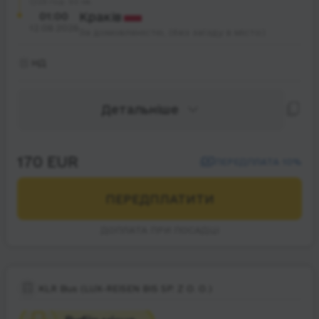
23 год. 50 хв.
01:00
Краків
12.08.2026
За домовленістю, (без заїзду в місто)
НД
Детальніше
170 EUR
ПЕРЕДПЛАТА 10%
ПЕРЕДПЛАТИТИ
ДОПЛАТА ПРИ ПОСАДЦІ
KLR Bus (LUX-REISEN BIS SP. Z O. O.)