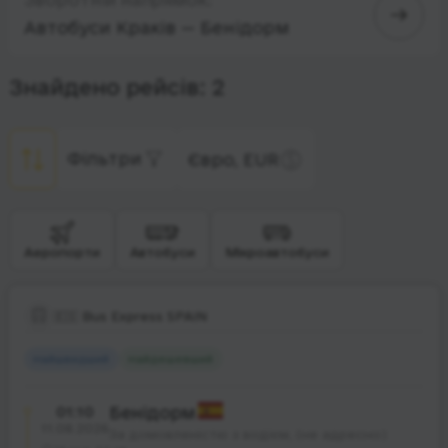
Автобуси Краків — Бенідорм
Знайдено рейсів: 2
Фільтри
Євро, EUR
Аеропорти
Автобуси
Мікроавтобуси
🇪🇸 Bus Express SPAIN
Найшвидший
Найдешевший
01:10
Бенідорм
11.08.2026
За домовленістю з водієм, (не адресно)