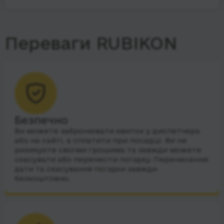
Переваги RUBIKON
Безпечно
Ви можете забронювати квиток у диспетчера
або на сайті, а сплатити при посадці. Ви не
ризикуєте своїми грошима та завжди можете
скасувати або перенести поїздку. Перенесення
дати та скасування поїздки завжди
безкоштовно.