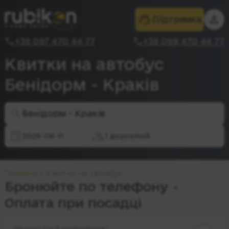
Підтримка
+38 097 470 44 77
+38 099 470 44 77
Квитки на автобус
Бенідорм - Краків
Бенідорм - Краків
2026-08-11
1 дорослий
Головна
Квитки на автобус
Бронюйте по телефону -
Оплата при посадці
Зворотній напрямок: