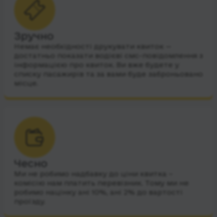
Зручно
Немає необхідності друкувати квиток —
достатньо показати водієві смс-повідомлення з
інформацією про квиток. Ви вже будете у
списку пасажирів та за вами буде заброньовано
місце.
Чесно
Ми не робимо надбавку до ціни квитка –
комісію нам платить перевізник. Тому ми не
робимо націнку ані 10%, ані 2% до вартості
проїзду.