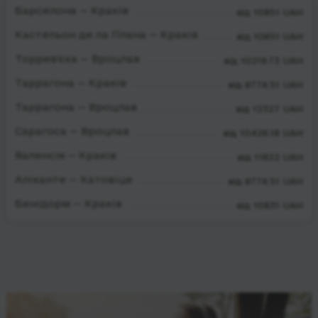
Барселона — Краків
від 10851 UAH
Кастельон де ла Плана — Краків
від 10851 UAH
Торрев'єха — Вроцлав
від 10219.73 UAH
Таррагона — Краків
від 8774.51 UAH
Таррагона — Вроцлав
від 12327 UAH
Сарагоса — Вроцлав
від 10426.18 UAH
Валенсія — Краків
від 11822 UAH
Аліканте — Катовіце
від 8774.51 UAH
Бенідорм — Краків
від 10831 UAH