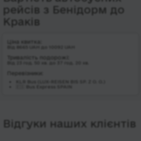
рейсів з Бенідорм до
Краків
Ціна квитка:
Від 8665 UAH до 10092 UAH
Тривалість подорожі:
Від 23 год. 50 хв. до 37 год. 20 хв.
Перевізники:
KLR Bus (LUX-REISEN BIS SP. Z O. O.)
🇪🇸 Bus Express SPAIN
Відгуки наших клієнтів