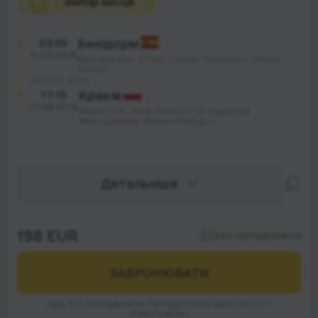
03:55
Бенідорм
11.08.2026
Автовокзал, 27 пл., Carrer Francisco Llorca
Antón
37 год. 20 хв.
17:15
Краків
12.08.2026
Airport im. Jana Pawła II, ul. Kapitana
Mieczysława Medweckiego, 1
Детальніше
198 EUR
БЕЗ ПЕРЕДПЛАТИ
ЗАБРОНЮВАТИ
ВІД 3-Х ПАСАЖИРІВ ПЕРЕДПЛАТА ВАРТОСТІ 1
КВИТКА(ІВ)