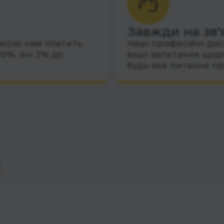
Завжди на зв’
місію нам платить
Наші професійні дис
10%, ані 2% до
ваші запитання щодн
будь-яке питання пр
с