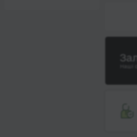
12:00 - 18:00
Wi-Fi
Після 18:00
Туалет
Розетка
Клімат-контроль
Напої
За
Індивідуальні ремені
Наші 
безпеки
Відеосистема
Аудіосистема в
автобусі
Сидіння
підвищенного
комфорту
Лежачі місця