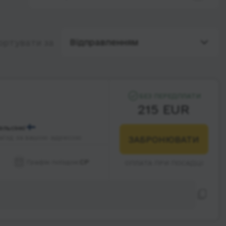
Відправленням
ортувати за
БЕЗ ПЕРЕДПЛАТИ
215 EUR
ельсінкі
аїзд за вашою адресою
ЗАБРОНЮВАТИ
Графік поїздок:
СР
ОПЛАТА ПРИ ПОСАДЦІ