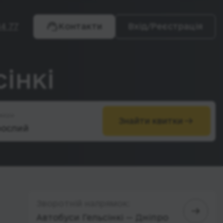
4 77
Контакти
Вхід/Реєстрація
інкі
жири
Знайти квитки
Зворотній напрямок:
Автобуси Гельсінкі — Дніпро