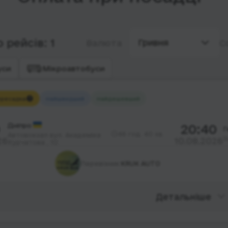
 рейсів: 1
Гривня
Валюта
С
уси
Мікроавтобуси
ресадка
Найшвидший
Найдешевший
Дніпро
20:40
Г
46 год. 40 хв.
Автовокзал вул. Академіка
З
26
10.08.2026
Курчатова , 10
Перевізник:
KRUK AUTO
Детальніше