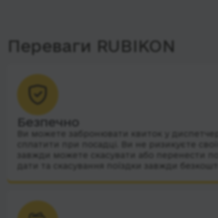
Переваги RUBIKON
Безпечно
Ви можете забронювати квиток у диспетчера
сплатити при посадці. Ви не ризикуєте сво
завжди можете скасувати або перенести по
дати та скасування поїздки завжди безкошт