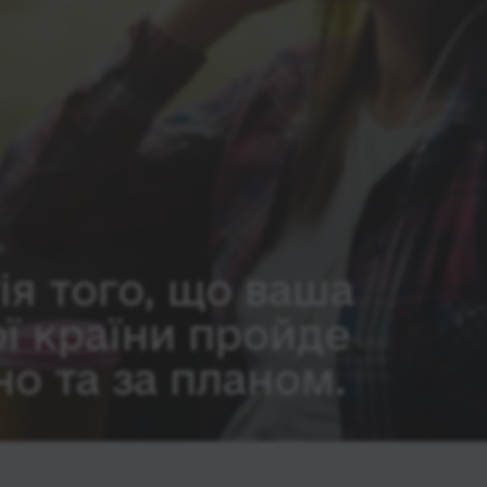
ія того, що ваша
ої країни пройде
о та за планом.