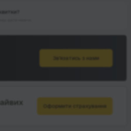
квитки?
інші дати нижче.
Зв’язатись з нами
зайвих
Оформити страхування