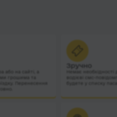
Зручно
 або на сайті, а
Немає необхідності 
їми грошима та
водієві смс-повідом
їздку. Перенесення
будете у списку пас
овно.