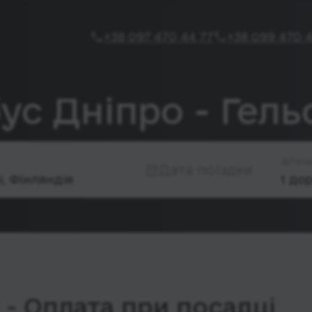
+38 097 470 44 77
+38 099 470 4
ус Дніпро - Гельс
Паса
Дата поїздки
- Оплата при посадці