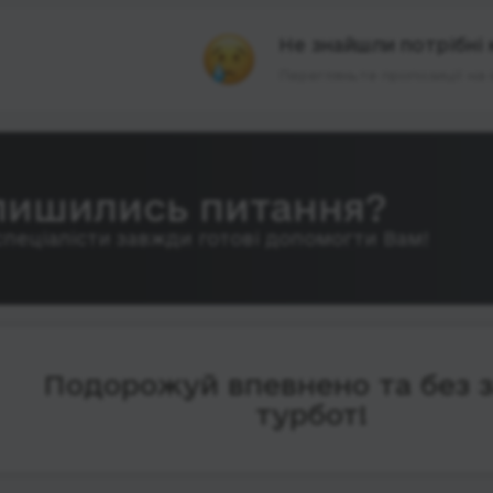
Не знайшли потрібні 
Перегляньте пропозиції на 
лишились питання?
спеціалісти завжди готові допомогти Вам!
Подорожуй впевнено та без 
турбот!