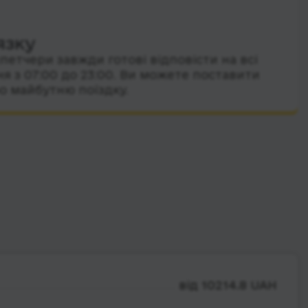
язку
петчери завжди готові відповісти на всі
я з 07:00 до 23:00. Ви можете поставити
о майбутню поїздку.
від 10214.8 UAH