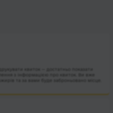
друкувати квиток — достатньо показати
лення з інформацією про квиток. Ви вже
ажирів та за вами буде заброньовано місце.