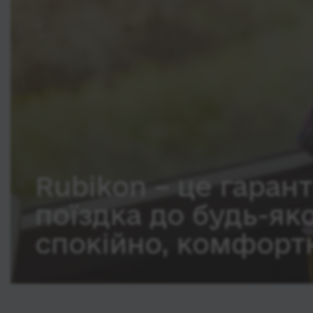
Rubikon – це гарант
поїздка до будь-як
спокійно, комфортн