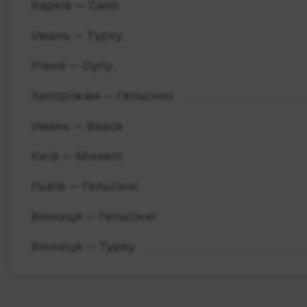
Харків — Сало
Умань — Турку
Рівне — Оулу
Запоріжжя — Гельсінкі
Умань — Вааса
Київ — Міккелі
Львів — Гельсінкі
Вінниця — Гельсінкі
Вінниця — Турку