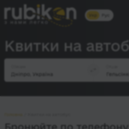
Укр
Рус
Квитки на автоб
Звідки
Куди
Головна
Квитки на автобус
Бронюйте по телефону 