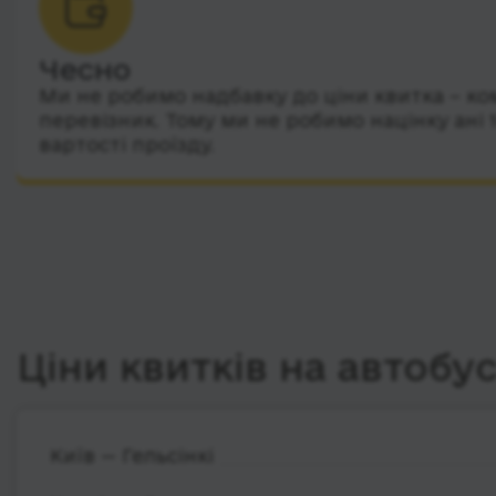
Чесно
Ми не робимо надбавку до ціни квитка – ко
перевізник. Тому ми не робимо націнку ані 
вартості проїзду.
Ціни квитків на автобу
Київ — Гельсінкі