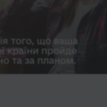
ія того, що ваша
ої країни пройде
о та за планом.