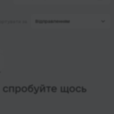
Відправленням
ортувати за
, спробуйте щось