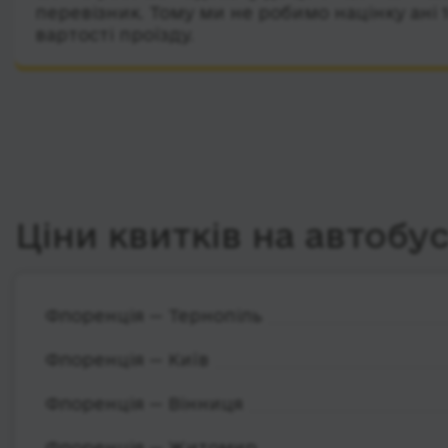
перевізник. Тому ми не робимо націнку ані 
вартості проїзду.
Ціни квитків на автобу
Флоренція — Тернопіль
Флоренція — Київ
Флоренція — Вінниця
Флоренція — Житомир