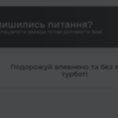
лишились питання?
спеціалісти завжди готові допомогти Вам!
Подорожуй впевнено та без 
турбот!