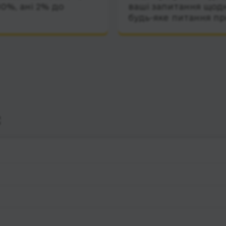
10%, ані 2% до
ваші запитання щодн
будь-яке питання пр
с