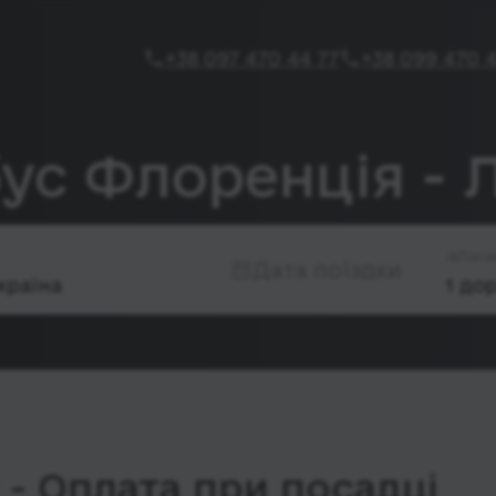
+38 097 470 44 77
+38 099 470 4
бус Флоренція - 
Паса
Дата поїздки
- Оплата при посадці