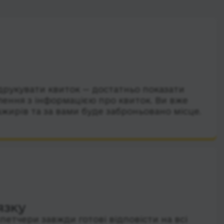
друкувати квиток — достатньо показати
лення з інформацією про квиток. Ви вже
ажирів та за вами буде заброньовано місце.
язку
петчери завжди готові відповісти на всі