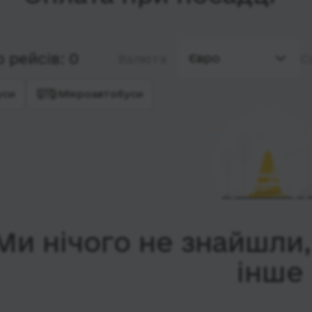
 рейсів: 0
Євро
Валюта
С
уси
Мікроавтобуси
Ми нічого не знайшли
інше