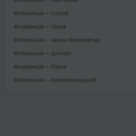
Флоренція — Стрий
Флоренція — Львів
Флоренція — Івано-Франківськ
Флоренція — Дніпро
Флоренція — Рівне
Флоренція — Кропивницький