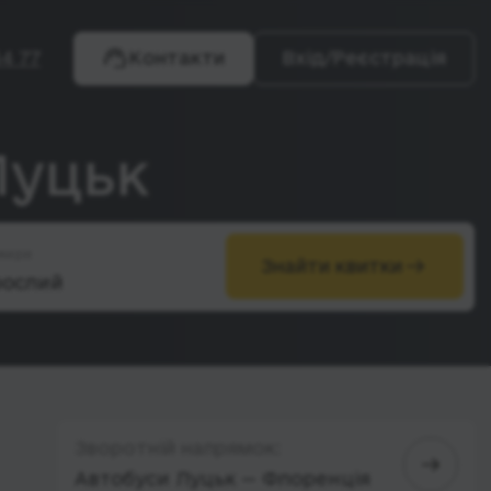
4 77
Контакти
Вхід/Реєстрація
Луцьк
жири
Знайти квитки
Зворотній напрямок:
Автобуси Луцьк — Флоренція