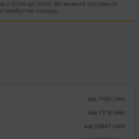
я з 07:00 до 23:00. Ви можете поставити
о майбутню поїздку.
від 7100 UAH
від 7178 UAH
від 10847 UAH