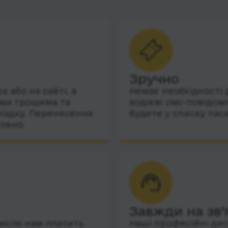
Зручно
 або на сайті, а
Немає необхідності 
їми грошима та
водієві смс-повідом
їздку. Перенесення
будете у списку пас
овно.
Завжди на зв’
місію нам платить
Наші професійні дис