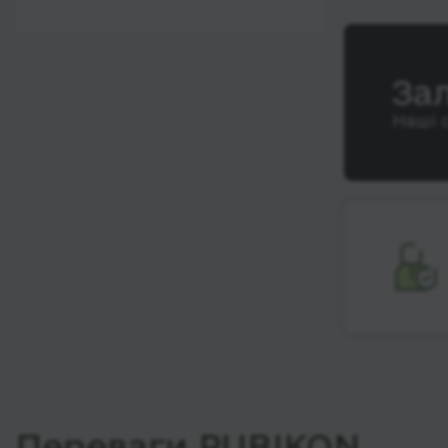
12:00 - 18:00
Wi-Fi
Після 18:00
Туалет
За
Розетка
Наші 
Клімат-контроль
Напої
Індивідуальні ремені
безпеки
Відеосистема
Аудіосистема в
автобусі
Сидіння
підвищенного
комфорту
Лежачі місця
Переваги RUBIKON