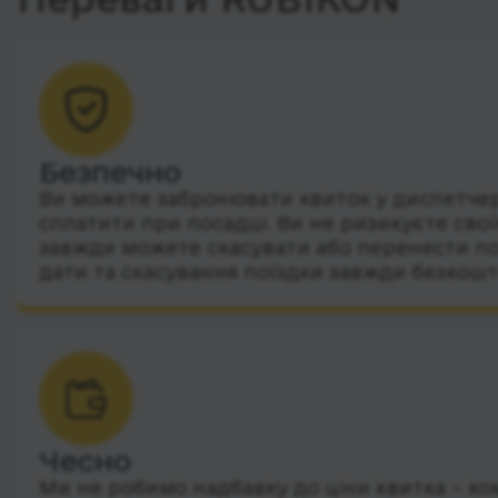
Безпечно
Ви можете забронювати квиток у диспетчера
сплатити при посадці. Ви не ризикуєте сво
завжди можете скасувати або перенести по
дати та скасування поїздки завжди безкошт
Чесно
Ми не робимо надбавку до ціни квитка – ко