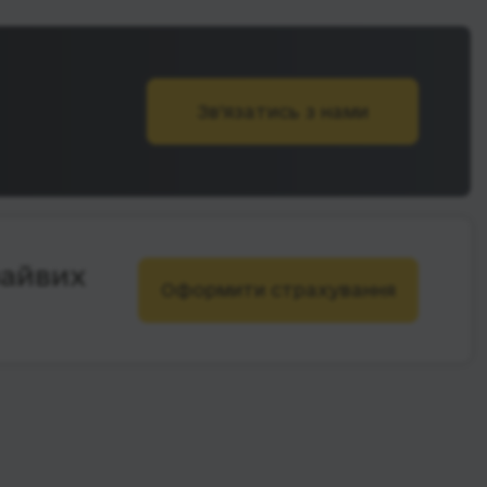
Зв’язатись з нами
зайвих
Оформити страхування