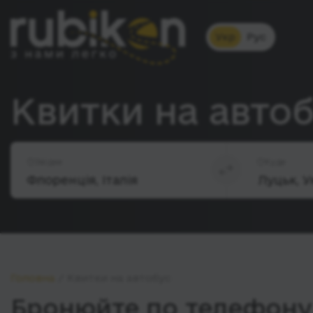
Укр
Рус
Квитки на авто
Звідки
Куди
Головна
Квитки на автобус
Бронюйте по телефону 