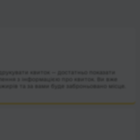
друкувати квиток — достатньо показати
лення з інформацією про квиток. Ви вже
ажирів та за вами буде заброньовано місце.