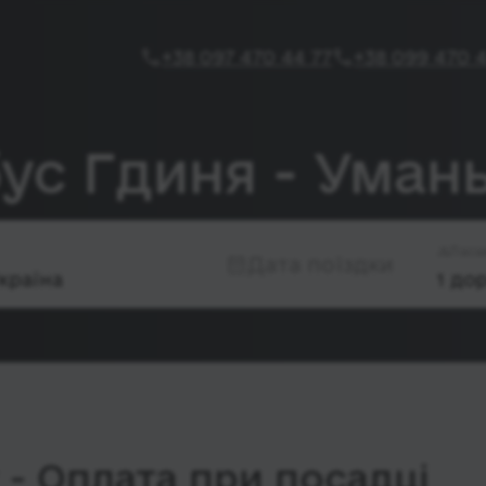
+38 097 470 44 77
+38 099 470 4
ус Гдиня - Уман
Паса
Дата поїздки
- Оплата при посадці