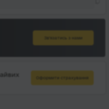
Зв’язатись з нами
зайвих
Оформити страхування