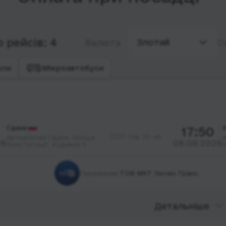
 рейсів: 4
Злотий
Валюта
С
уси
Мікроавтобуси
Гдиня
17:50
27 год. 20 хв.
Автовокзал Гдиня, площа
26
08.08.2026
Конституції; будинок 1
К
Перевізник:
ТОВ МКТ Зесен Транс
Детальніше