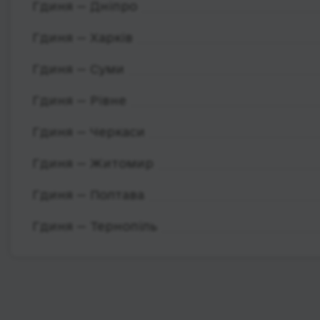
Гдиня — Дніпро
Гдиня — Харків
Гдиня — Суми
Гдиня — Рівне
Гдиня — Черкаси
Гдиня — Житомир
Гдиня — Полтава
Гдиня — Тернопіль