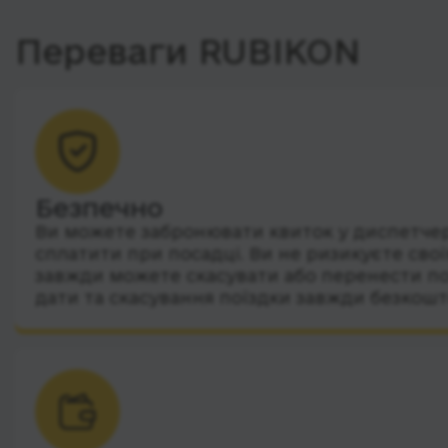
Переваги RUBIKON
Безпечно
Ви можете забронювати квиток у диспетчера
сплатити при посадці. Ви не ризикуєте сво
завжди можете скасувати або перенести по
дати та скасування поїздки завжди безкошт