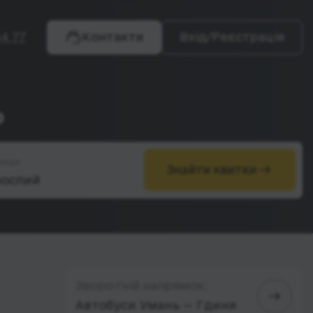
4 77
Контакти
Вхід/Реєстрація
ь
жири
Знайти квитки
Зворотній напрямок:
Автобуси Умань — Гдиня