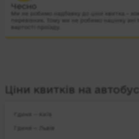
Чесно
Ми не робимо надбавку до ціни квитка – ко
перевізник. Тому ми не робимо націнку ані 
вартості проїзду.
Ціни квитків на автобу
Гдиня — Київ
Гдиня — Львів