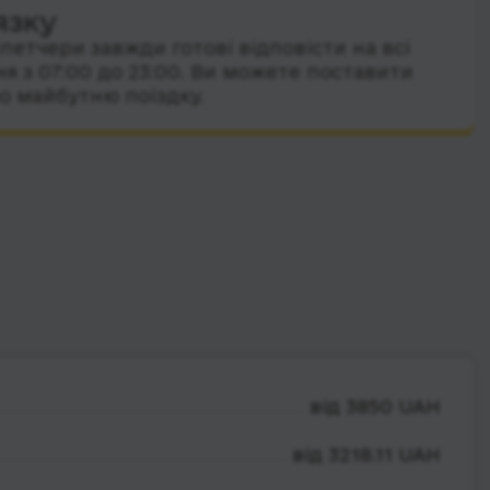
язку
петчери завжди готові відповісти на всі
я з 07:00 до 23:00. Ви можете поставити
о майбутню поїздку.
від 3850 UAH
від 3218.11 UAH