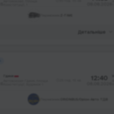
30 год. 35 хв.
Автовокзал, Площа
А
26
08.08.2026
Конституції, 1
1
Перевізник:
Z-TIME
Детальніше
й
Гдиня
12:40
У
25 год. 15 хв.
Автовокзал Гдиня, площа
А
26
08.08.2026
Конституції; будинок 1
К
Перевізник:
ORIONBUS/Оріон-Авто ТДВ