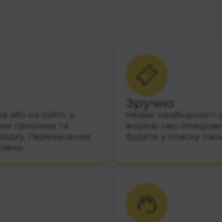
Зручно
 або на сайті, а
Немає необхідності 
їми грошима та
водієві смс-повідом
їздку. Перенесення
будете у списку пас
овно.