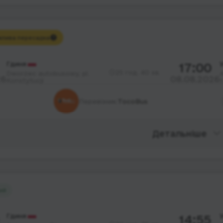
лива пересадка
Гдиня
17:00
25 год. 40 хв.
Dworzec autobusowy, pl.
А
26
08.08.2026
Konstytucji
1
Перевізник:
TocoBus
Детальніше
ий
Гдиня
14:55