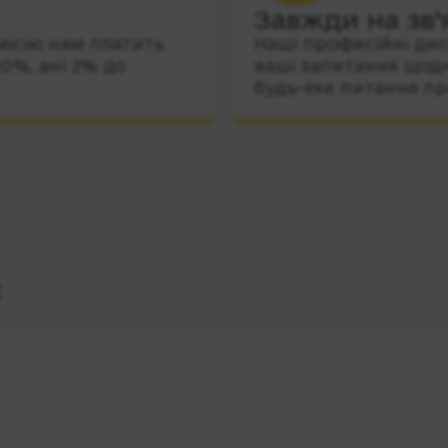
Завжди на зв’
місію нам платить
Наші професійні дис
10%, ані 2% до
ваші запитання щодн
будь-яке питання пр
с