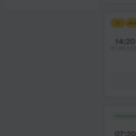
12:00 - 18:00
Wi-Fi
Після 18:00
Туалет
Мож
Розетка
14:20
Клімат-контроль
07.08.20
Напої
Індивідуальні ремені
безпеки
Відеосистема
Аудіосистема в
автобусі
Сидіння
підвищенного
Найдешевш
комфорту
Лежачі місця
07:20