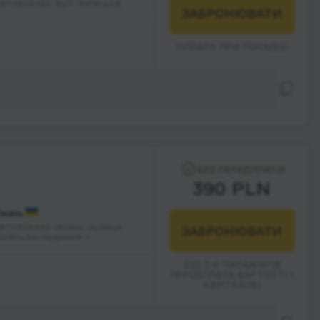
втовокзал, вул. Київська,
ЗАБРОНЮВАТИ
ОПЛАТА ПРИ ПОСАДЦІ
БЕЗ ПЕРЕДПЛАТИ
390 PLN
мань
втовокзал Умань, вулиця
ЗАБРОНЮВАТИ
иївська; будинок 1
ВІД 3-Х ПАСАЖИРІВ
ПЕРЕДПЛАТА ВАРТОСТІ 1
КВИТКА(ІВ)