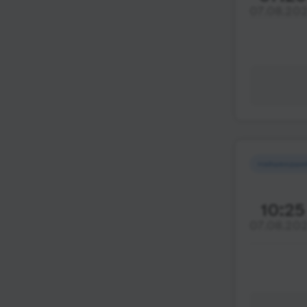
07.08.20
Найшвидши
10:25
07.08.20