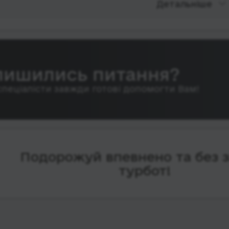
Детальніше
лишились питання?
спеціалісти завжди готові допомогти Вам!
Подорожуй впевнено та без 
турбот!