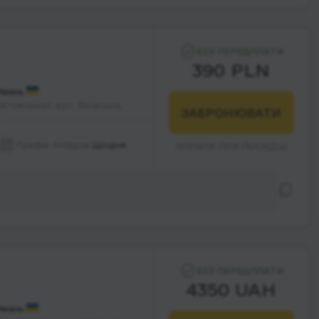
БЕЗ ПЕРЕДПЛАТИ
390 PLN
Умань
втовокзал, вул. Київська,
ЗАБРОНЮВАТИ
Графік поїздок:
Щодня
ОПЛАТА ПРИ ПОСАДЦІ
БЕЗ ПЕРЕДПЛАТИ
4350 UAH
Умань