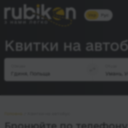
Укр
Рус
Квитки на автоб
Звідки
Куди
Головна
Квитки на автобус
Бронюйте по телефону 