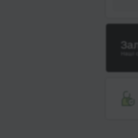
За
Наші 