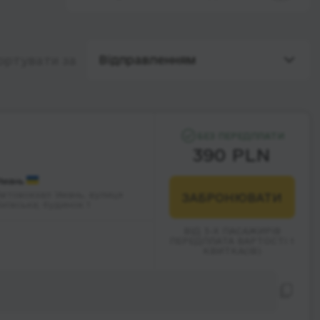
Відправленням
ортувати за
БЕЗ ПЕРЕДПЛАТИ
390 PLN
Умань
Автовокзал Умань, вулиця
ЗАБРОНЮВАТИ
иївська; будинок 1
ВІД 3-Х ПАСАЖИРІВ
ПЕРЕДПЛАТА ВАРТОСТІ 1
КВИТКА(ІВ)