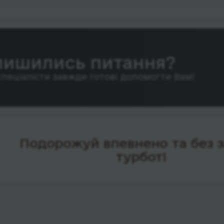
лишились питання?
спеціалісти завжди готові допомогти Вам!
Подорожуй впевнено та без 
турбот!