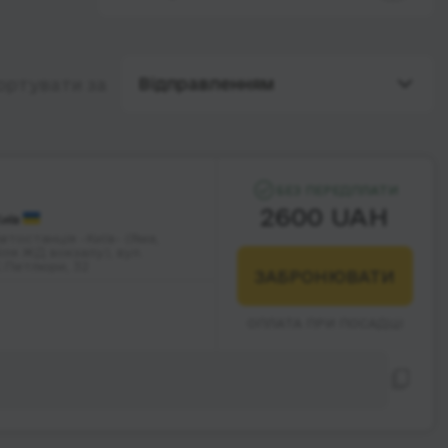
Відправленням
ортувати за
БЕЗ ПЕРЕДПЛАТИ
2600 UAH
иїв
втостанція -Київ- (Яма,
іля ЖД вокзалу), вул.
.Петлюри, 32
ЗАБРОНЮВАТИ
ОПЛАТА ПРИ ПОСАДЦІ