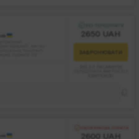
БЕЗ ПЕРЕДПЛАТИ
2650 UAH
иїв
втовокзал
Центральний", метро
еміївська; проспект
ЗАБРОНЮВАТИ
ауки; будинок 1/2
ВІД 3-Х ПАСАЖИРІВ
ПЕРЕДПЛАТА ВАРТОСТІ 1
КВИТКА(ІВ)
ОБОВ’ЯЗКОВА ОПЛАТА
2600 UAH
иїв