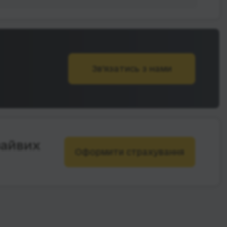
Зв’язатись з нами
зайвих
Оформити страхування