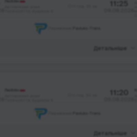
Люблін
11:25
А
11 год. 55 хв.
Автовокзал алея
з
26
09.08.2026
Тисячоліття; будинок 6
м
С
Перевізник:
Pavluks-Trans
Детальніше
Люблін
11:20
К
11 год. 50 хв.
Автовокзал алея
А
26
09.08.2026
Тисячоліття; будинок 6
Б
Перевізник:
Pavluks-Trans
Детальніше