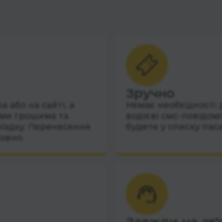
Зручно
 або на сайті, а
Немає необхідності 
їми грошима та
водієві смс-повідом
їздку. Перенесення
будете у списку пас
овно.
Завжди на зв’