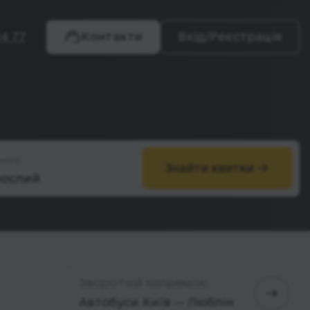
4 77
Контакти
Вхід/Реєстрація
жири
Знайти квитки
Зворотній напрямок:
Автобуси Київ — Люблін