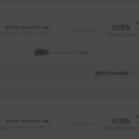
К
0
11:55
Люблін, Аеропорт
З
14 год. 15 хв.
Автобусна зупинка
Х
26
09.08.2026
Б
Перевізник:
Z-TIME
Детальніше
К
0
11:55
Люблін, Аеропорт
З
14 год. 15 хв.
Автобусна зупинка
Х
26
09.08.2026
Б