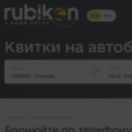
Укр
Рус
Квитки на автоб
Звідки
Куди
Головна
Квитки на автобус
Бронюйте по телефону 