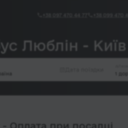
+38 097 470 44 77
+38 099 470 4
ус Люблін - Київ
Паса
Дата поїздки
- Оплата при посадці