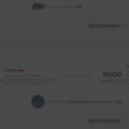
Перевізник:
Z-TIME
Детальніше
К
Люблін
А
10:00
Автовокзал Люблін
(
11 год. 50 хв.
(старий автовокзал), алея
в
26
09.08.2026
Тисячоліття; будинок 6
в
б
Перевізник:
ORIONBUS/Оріон-Авто ТДВ
Детальніше