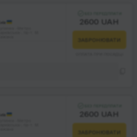
БЕЗ ПЕРЕДПЛАТИ
2600 UAH
иїв
упинка -Метро
арківська-, пр-т. М.
ажана
ЗАБРОНЮВАТИ
ОПЛАТА ПРИ ПОСАДЦІ
БЕЗ ПЕРЕДПЛАТИ
2600 UAH
иїв
упинка -Метро
арківська-, пр-т. М.
ажана
ЗАБРОНЮВАТИ