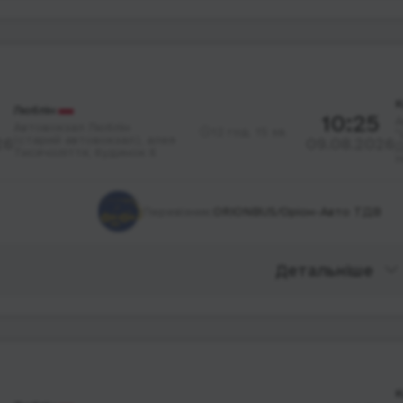
К
Люблін
10:25
А
Автовокзал Люблін
12 год. 15 хв.
"
(старий автовокзал), алея
26
09.08.2026
Д
Тисячоліття; будинок 6
Н
Перевізник:
ORIONBUS/Оріон-Авто ТДВ
Детальніше
К