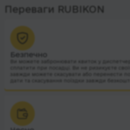
Переваги RUBIKON
Безпечно
Ви можете забронювати квиток у диспетчера
сплатити при посадці. Ви не ризикуєте сво
завжди можете скасувати або перенести по
дати та скасування поїздки завжди безкошт
Чесно