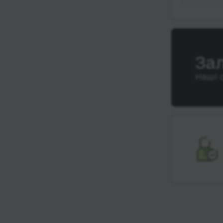
За
Наші 