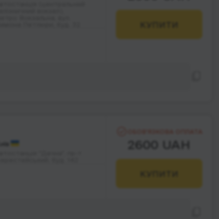
втостанція (центральний
алізничний вокзал),
етро Вокзальна, вул.
КУПИТИ
имона Петлюри, буд. 32
ОБОВ’ЯЗКОВА ОПЛАТА
2600 UAH
иїв
втостанція "Дачна", пр-т
ерестейський, буд. 142
КУПИТИ