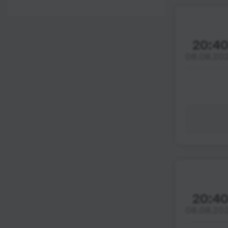
12:00 - 18:00
Wi-Fi
Після 18:00
Туалет
20:4
Розетка
08.08.20
Клімат-контроль
Напої
Індивідуальні ремені
безпеки
Відеосистема
Аудіосистема в
автобусі
Сидіння
підвищенного
20:4
комфорту
08.08.20
Лежачі місця