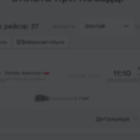
 рейсів: 37
Злотий
Валюта
С
уси
Мікроавтобуси
К
0
11:10
Люблін, Аеропорт
А
13 год. 30 хв.
Автобусна зупинка
б
26
09.08.2026
С
Перевізник:
Z-TIME
Детальніше