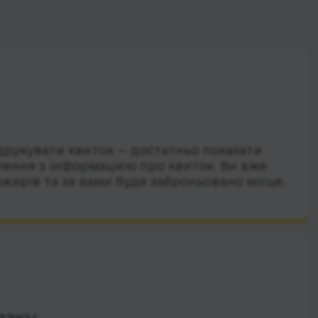
друкувати квиток — достатньо показати
лення з інформацією про квиток. Ви вже
ажирів та за вами буде заброньовано місце.
язку