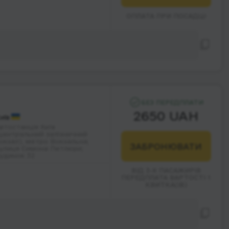
ОПЛАТА ПРИ ПОСАДЦІ
БЕЗ ПЕРЕДПЛАТИ
2650 UAH
иїв
втостанція Київ
центральний залізничний
окзал), метро Вокзальна;
ЗАБРОНЮВАТИ
улиця Симона Петлюри;
удинок 32
ВІД 3-Х ПАСАЖИРІВ
ПЕРЕДПЛАТА ВАРТОСТІ 1
КВИТКА(ІВ)