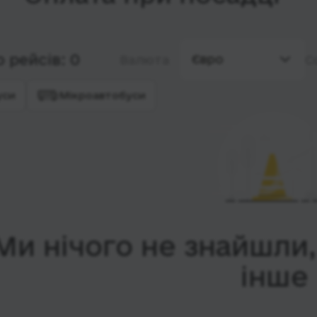
 рейсів: 0
Євро
Валюта
С
уси
Мікроавтобуси
Ми нічого не знайшли
інше