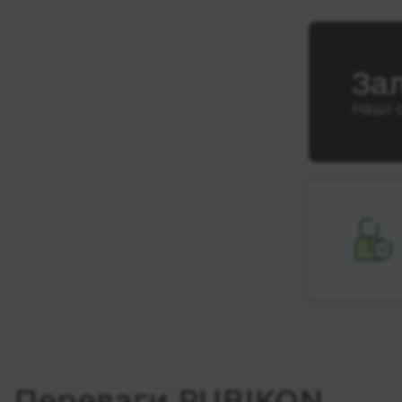
12:00 - 18:00
Wi-Fi
Після 18:00
Туалет
За
Розетка
Наші 
Клімат-контроль
Напої
Індивідуальні ремені
безпеки
Відеосистема
Аудіосистема в
автобусі
Сидіння
підвищенного
комфорту
Лежачі місця
Переваги RUBIKON