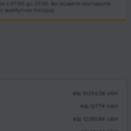
я з 07:00 до 23:00. Ви можете поставити
о майбутню поїздку.
від 10254.58 UAH
від 12774 UAH
від 12253.84 UAH