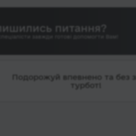
лишились питання?
спеціалісти завжди готові допомогти Вам!
Подорожуй впевнено та без 
турбот!