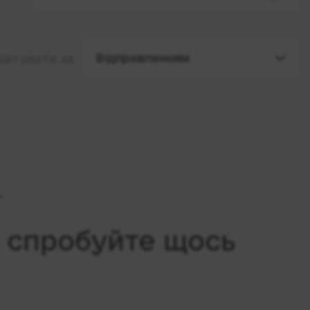
Відправленням
ортувати за
, спробуйте щось