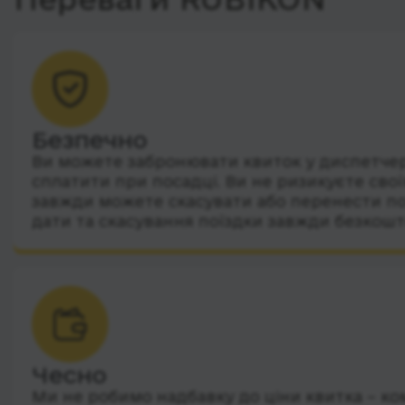
Безпечно
Ви можете забронювати квиток у диспетчера
сплатити при посадці. Ви не ризикуєте сво
завжди можете скасувати або перенести по
дати та скасування поїздки завжди безкошт
Чесно
Ми не робимо надбавку до ціни квитка – ко