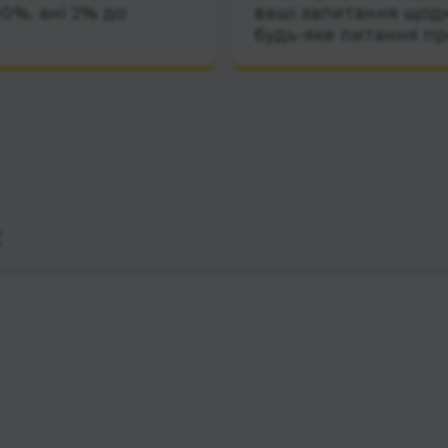
10%, ані 2% до
ваші запитання щодн
будь-яке питання пр
с