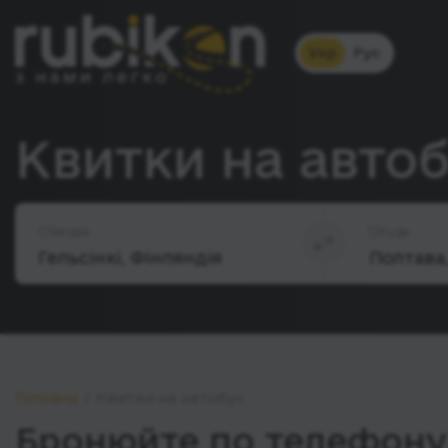
Укр
Рус
Квитки на автоб
Звідки
Куди
Головна
Квитки на автобус
Бронюйте по телефону 