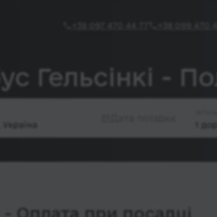
+38 097 470 44 77
+38 099 470 4
ус Гельсінкі - П
Паса
Дата поїздки
- Оплата при посадці