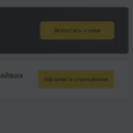
Зв’язатись з нами
зайвих
Оформити страхування