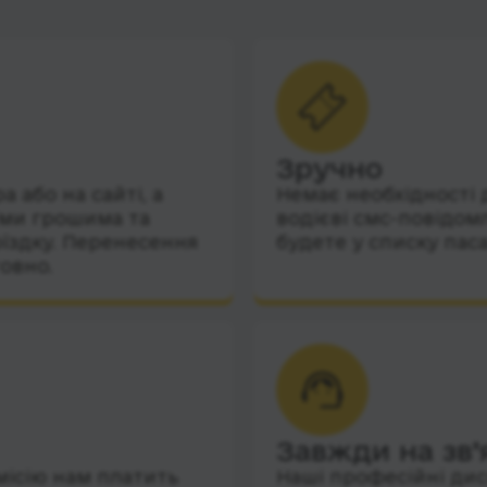
Зручно
 або на сайті, а
Немає необхідності 
їми грошима та
водієві смс-повідом
їздку. Перенесення
будете у списку пас
овно.
Завжди на зв’
місію нам платить
Наші професійні дис