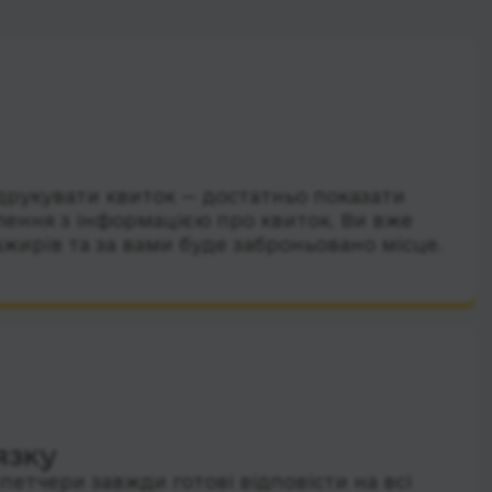
друкувати квиток — достатньо показати
лення з інформацією про квиток. Ви вже
ажирів та за вами буде заброньовано місце.
язку
петчери завжди готові відповісти на всі