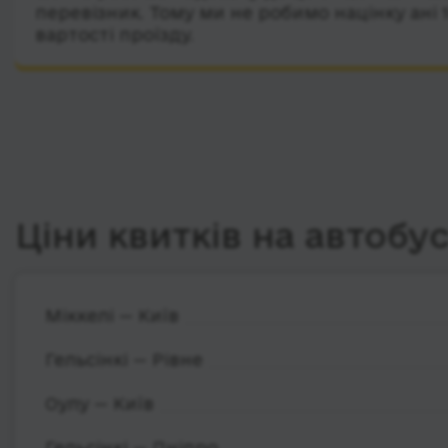
перевізник. Тому ми не робимо націнку ані 
вартості проїзду.
Ціни квитків на автобу
Міккелі — Київ
Гельсінкі — Рівне
Оулу — Київ
Гельсінкі — Дніпро