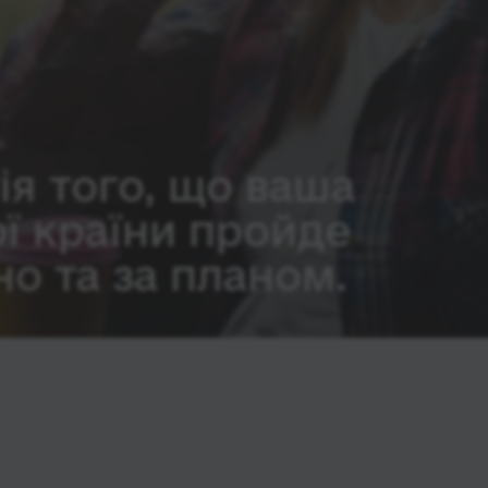
ія того, що ваша
ої країни пройде
о та за планом.