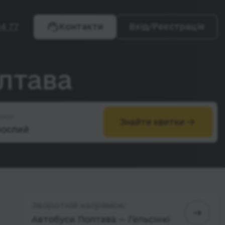
4 77
Контакти
Вхід/Реєстрація
олтава
жири
Знайти квитки
Зворотній напрямок:
Автобуси Полтава — Гельсінкі