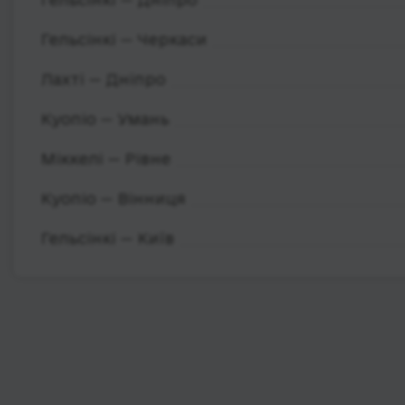
Гельсінкі — Черкаси
Лахті — Дніпро
Куопіо — Умань
Міккелі — Рівне
Куопіо — Вінниця
Гельсінкі — Київ