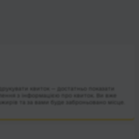
друкувати квиток — достатньо показати
лення з інформацією про квиток. Ви вже
ажирів та за вами буде заброньовано місце.