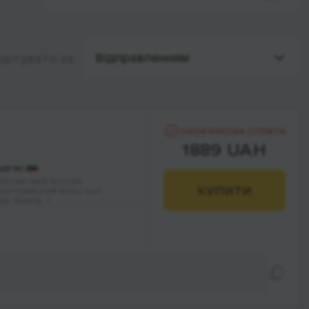
Відправленням
ортувати за
ОБОВ’ЯЗКОВА ОПЛАТА
1889 UAH
ургас
алізничний вокзал
КУПИТИ
центральний вхід) вул.
ван Вазов, 1