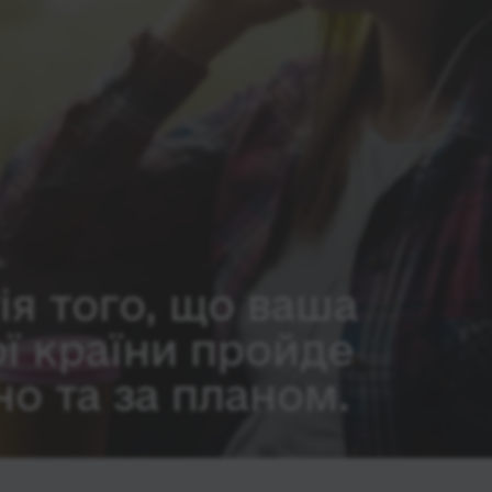
ія того, що ваша
ої країни пройде
о та за планом.