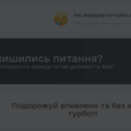
Не знайшли потрібні 
Перегляньте пропозиції на 
лишились питання?
спеціалісти завжди готові допомогти Вам!
Подорожуй впевнено та без 
турбот!