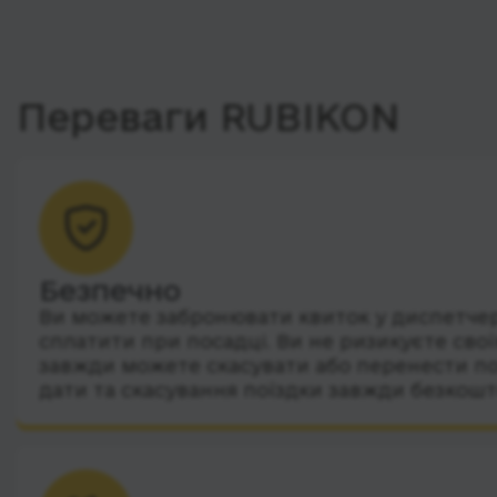
Переваги RUBIKON
Безпечно
Ви можете забронювати квиток у диспетчера
сплатити при посадці. Ви не ризикуєте сво
завжди можете скасувати або перенести по
дати та скасування поїздки завжди безкошт