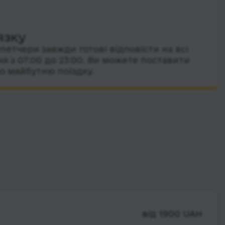
язку
петчери завжди готові відповісти на всі
я з 07:00 до 23:00. Ви можете поставити
о майбутню поїздку.
від 1900 UAH