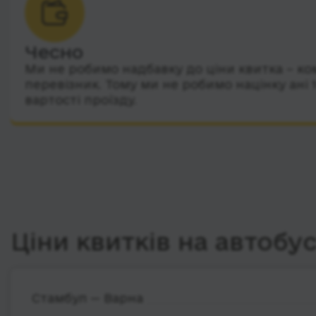
Чесно
Ми не робимо надбавку до ціни квитка – ко
перевізник. Тому ми не робимо націнку ані 
вартості проїзду.
Ціни квитків на автобу
Стамбул — Варна