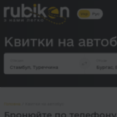
Укр
Рус
Квитки на автоб
Звідки
Куди
Головна
Квитки на автобус
Бронюйте по телефону 