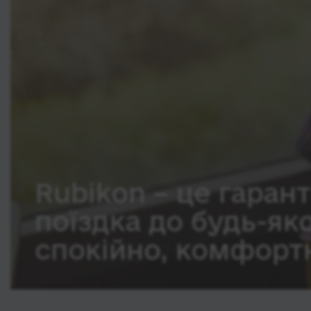
Rubikon – це гарант
поїздка до будь-як
спокійно, комфортн