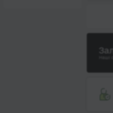
12:00 - 18:00
Wi-Fi
Після 18:00
Туалет
Розетка
Клімат-контроль
Напої
За
Індивідуальні ремені
Наші 
безпеки
Відеосистема
Аудіосистема в
автобусі
Сидіння
підвищенного
комфорту
Лежачі місця