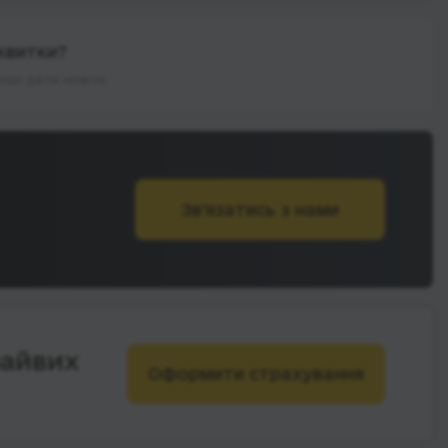
квитки?
інші дати нижче.
Зв’язатись з нами
зайвих
Оформити страхування