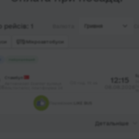
 рейсів: 1
Гривня
Валюта
С
уси
Мікроавтобуси
й
Найдешевший
Б
Стамбул
12:15
З
5 год. 15 хв.
Автовокзал Esenler вулиця
(
26
08.08.2026
Альтінтепсі, платформа 24
І
Перевізник:
LIKE BUS
Детальніше