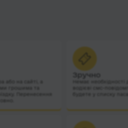
Зручно
 або на сайті, а
Немає необхідності 
їми грошима та
водієві смс-повідом
їздку. Перенесення
будете у списку пас
овно.