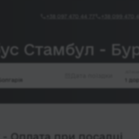
+38 097 470 44 77
+38 099 470 4
ус Стамбул - Бу
Паса
Дата поїздки
- Оплата при посадці