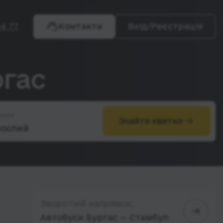
4 77
Контакти
Вхід/Реєстрація
ргас
жири
Знайти квитки
Зворотній напрямок:
Автобуси Бургас — Стамбул