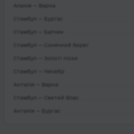
Аланія — Варна
Стамбул — Бургас
Стамбул — Балчик
Стамбул — Сонячний берег
Стамбул — Золоті піски
Стамбул — Несебр
Анталія — Варна
Стамбул — Светий Влас
Анталія — Бургас