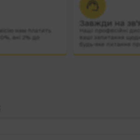
Завжди на зв’
місію нам платить
Наші професійні дис
10%, ані 2% до
ваші запитання щодн
будь-яке питання пр
с