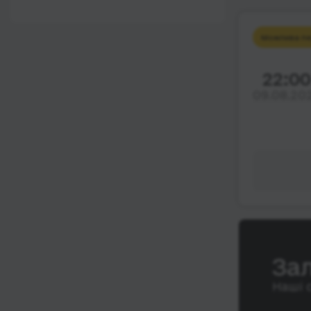
12:00 - 18:00
Wi-Fi
Після 18:00
Можлива пе
Туалет
Розетка
22:00
Клімат-контроль
09.08.20
Напої
Індивідуальні ремені
безпеки
Відеосистема
Аудіосистема в
автобусі
Сидіння
підвищенного
За
комфорту
Наші 
Лежачі місця