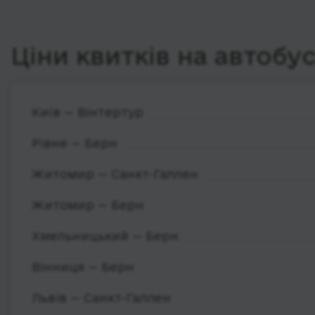
Ціни квитків на автобу
Київ — Вінтертур
Рівне — Берн
Житомир — Санкт-Галлен
Житомир — Берн
Хмельницький — Берн
Вінниця — Берн
Львів — Санкт-Галлен