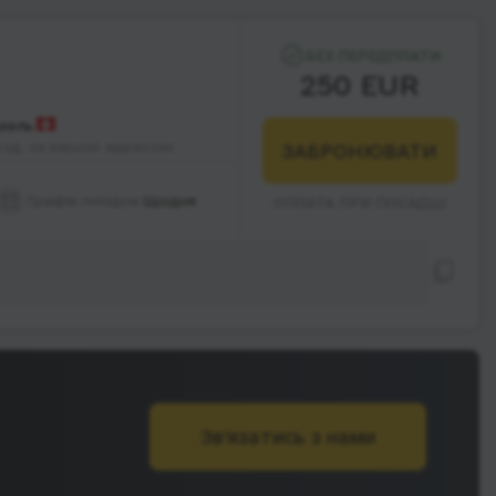
БЕЗ ПЕРЕДПЛАТИ
250 EUR
зель
їзд, за вашою адресою
ЗАБРОНЮВАТИ
Графік поїздок:
Щодня
ОПЛАТА ПРИ ПОСАДЦІ
Зв’язатись з нами