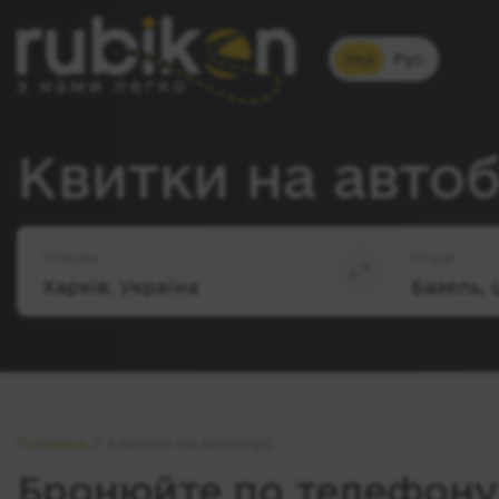
Укр
Рус
Квитки на автоб
Звідки
Куди
Головна
Квитки на автобус
Бронюйте по телефону 