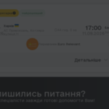
ресадка
Найдешевший
Харків
17:00
Ба
44 год. 0 хв.
АС Привокзаль, Котляра
За
26
11.08.2026
вулиця,11
Перевізник:
Euro Relevant
Детальніше
лишились питання?
спеціалісти завжди готові допомогти Вам!