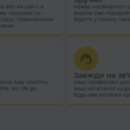
 або на сайті, а
Немає необхідності 
їми грошима та
водієві смс-повідом
їздку. Перенесення
будете у списку пас
овно.
Завжди на зв’
місію нам платить
Наші професійні дис
10%, ані 2% до
ваші запитання щодн
будь-яке питання пр