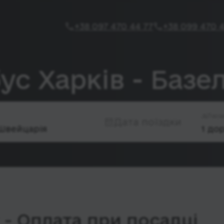
+38 097 470 44 77
+38 099 470 4
ус Харків - Базе
Паса
Дата поїздки
- Оплата при посадці