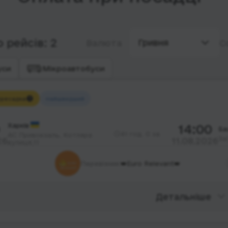
 рейсів: 2
Гривня
Валюта
С
уси
Мікроавтобуси
ресадка
Найшвидший
Харків
14:00
Ба
41 год. 0 хв.
АС Привокзаль, Котляра
За
26
11.08.2026
вулиця,11
Перевізник:
👑Euro Relevant👑
Детальніше