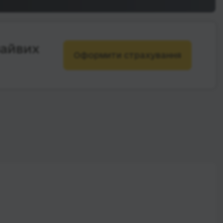
зайвих
Оформити страхування