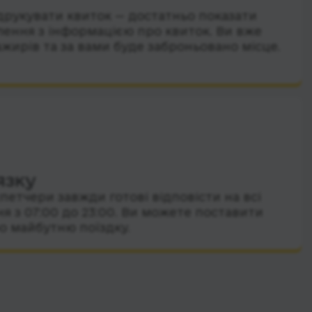
друкувати квиток — достатньо показати
лення з інформацією про квиток. Ви вже
ажирів та за вами буде заброньовано місце.
язку
петчери завжди готові відповісти на всі
я з 07:00 до 23:00. Ви можете поставити
о майбутню поїздку.