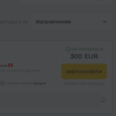
Відправленням
ортувати за
БЕЗ ПЕРЕДПЛАТИ
300 EUR
зель
їзд, за вашою адресою
ЗАБРОНЮВАТИ
Графік поїздок:
Щодня
ОПЛАТА ПРИ ПОСАДЦІ