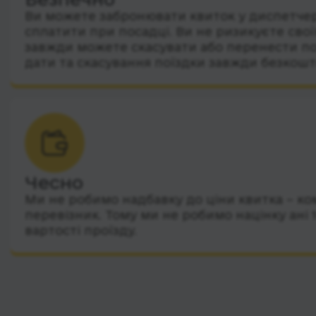
Ви можете забронювати квиток у диспетчера
сплатити при посадці. Ви не ризикуєте сво
завжди можете скасувати або перенести по
дати та скасування поїздки завжди безкошт
Чесно
Ми не робимо надбавку до ціни квитка – ко
перевізник. Тому ми не робимо націнку ані 
вартості проїзду.