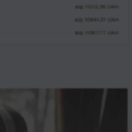
від 11212.36 UAH
від 10841.31 UAH
від 11367.77 UAH