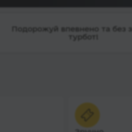
Подорожуй впевнено та без 
турбот!
Зручно