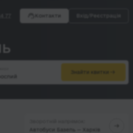
4 77
Контакти
Вхід/Реєстрація
ль
жири
Знайти квитки
Зворотній напрямок:
Автобуси Базель — Харків