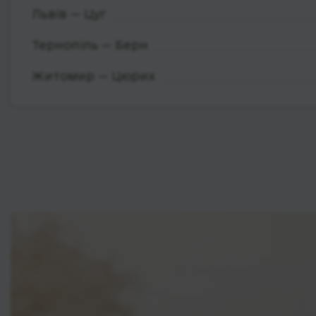
Львів — Цуг
Тернопіль — Берн
Житомир — Цюрих