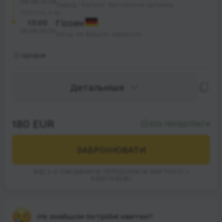
09.08.2026
Завод "Катіон" Автобусна зупинка
26 год. 0 хв.
13:00
Гіссен
10.08.2026
Заїзд за Вашою адресою
Щодня
Детальніше
180 EUR
БЕЗ ПЕРЕДПЛАТИ
ЗАБРОНЮВАТИ
ВІД 2-Х ПАСАЖИРІВ ПЕРЕДПЛАТА ВАРТОСТІ 1
КВИТКА(ІВ)
Не знайшли потрібні квитки?