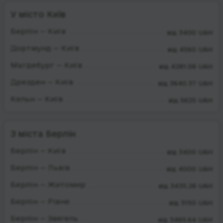
У місто Київ
Берлін — Київ
від 3400 UAH
Дортмунд — Київ
від 4560 UAH
Магдебург — Київ
від 4281.08 UAH
Дрезден — Київ
від 3640.37 UAH
Кельн — Київ
від 5625 UAH
З міста Берлін
Берлін — Київ
від 3400 UAH
Берлін — Львів
від 4000 UAH
Берлін — Житомир
від 3435.28 UAH
Берлін — Рівне
від 3150 UAH
Берлін — Звягель
від 3465.64 UAH