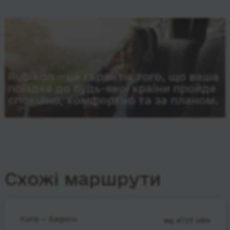
Rubikon – це гарантія того, що ваша
поїздка до будь-якої країни пройде
спокійно, комфортно та за планом.
Схожі маршрути
Київ — Берлін
від 4723 UAH