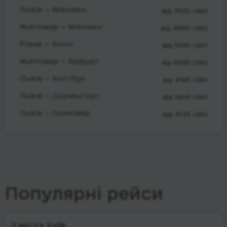
Львів — Мюнхен
від 3920 UAH
Житомир — Мюнхен
від 4900 UAH
Рівне — Бонн
від 5100 UAH
Житомир — Ерфурт
від 6930 UAH
Львів — Коттбус
від 4185 UAH
Львів — Дармштадт
від 5610 UAH
Львів — Ганновер
від 4125 UAH
Популярні рейси
З міста Київ