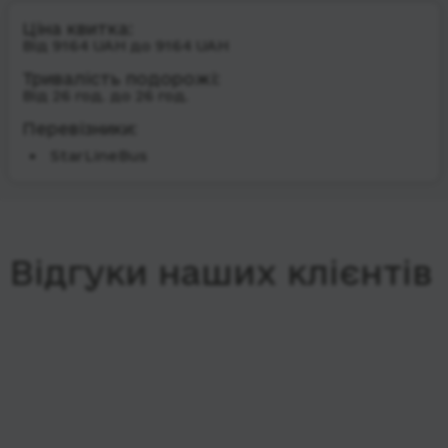
Ціна квитка:
Від 9164 UAH до 9164 UAH
Тривалість подорожі:
Від 26 год. до 26 год.
Перевізники:
StarLineBus
Відгуки наших клієнтів