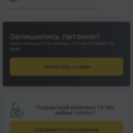
Перегляньте пропозиції на інші дати нижче.
Залишились питання?
Наші спеціалісти завжди готові допомогти
Вам!
Зв’язатись з нами
Подорожуй впевнено та без
зайвих турбот!
Оформити страхування