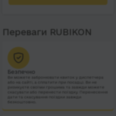
Переваги RUBIKON
Безпечно
Ви можете забронювати квиток у диспетчера
або на сайті, а сплатити при посадці. Ви не
ризикуєте своїми грошима та завжди можете
скасувати або перенести поїздку. Перенесення
дати та скасування поїздки завжди
безкоштовно.