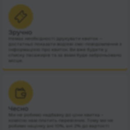
Зручно
Немає необхідності друкувати квиток —
достатньо показати водієві смс-повідомлення з
інформацією про квиток. Ви вже будете у
списку пасажирів та за вами буде заброньовано
місце.
Чесно
Ми не робимо надбавку до ціни квитка –
комісію нам платить перевізник. Тому ми не
робимо націнку ані 10%, ані 2% до вартості