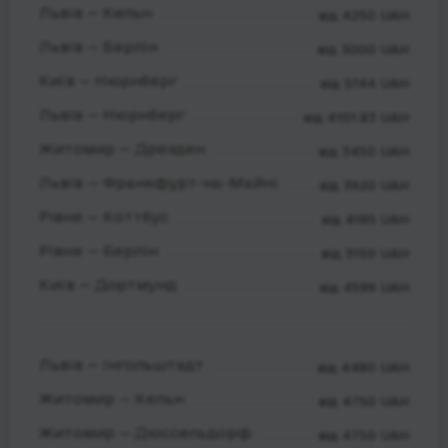
Львів — Кельн
від 4250 UAH
Львів — Берлін
від 3000 UAH
Київ — Нюрнберг
від 5744 UAH
Львів — Нюрнберг
від 4101.83 UAH
Житомир — Дрезден
від 3450 UAH
Львів — Франкфурт-на-Майні
від 3920 UAH
Рівне — Коттбус
від 4185 UAH
Рівне — Берлін
від 3150 UAH
Київ — Дортмунд
від 4599 UAH
Львів — Інгольштадт
від 4480 UAH
Житомир — Кельн
від 4750 UAH
Житомир — Дюссельдорф
від 4750 UAH