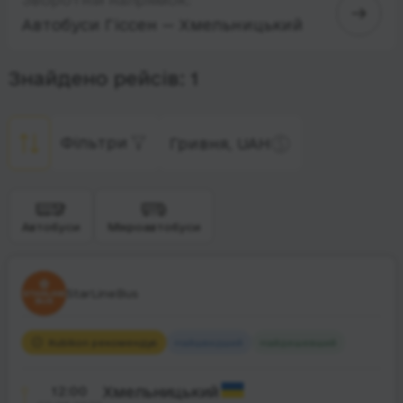
Автобуси Гіссен — Хмельницький
Знайдено рейсів: 1
Фільтри
Гривня, UAH
Автобуси
Мікроавтобуси
StarLineBus
Rubikon рекомендує
Найшвидший
Найдешевший
12:00
Хмельницький