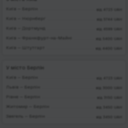
Київ — Берлін
від 4723 UAH
Київ — Нюрнберг
від 5744 UAH
Київ — Дортмунд
від 4599 UAH
Київ — Франкфурт-на-Майні
від 5400 UAH
Київ — Штутгарт
від 4400 UAH
У місто Берлін
Київ — Берлін
від 4723 UAH
Львів — Берлін
від 3000 UAH
Рівне — Берлін
від 3150 UAH
Житомир — Берлін
від 3450 UAH
Звягель — Берлін
від 3450 UAH