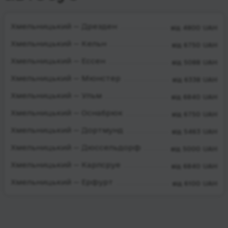
Хмельницький — Дрезден
від 4800 UAH
Хмельницький — Кельн
від 6750 UAH
Хмельницький — Ессен
від 5088 UAH
Хмельницький — Мюнстер
від 6338 UAH
Хмельницький — Ульм
від 6840 UAH
Хмельницький — Оснабрюк
від 6750 UAH
Хмельницький — Дортмунд
від 5463 UAH
Хмельницький — Дюссельдорф
від 5000 UAH
Хмельницький — Карлсруе
від 6840 UAH
Хмельницький — Ерфурт
від 6100 UAH