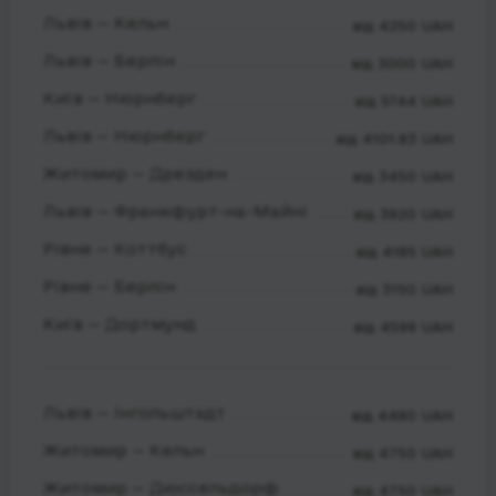
Львів — Кельн
від 4250 UAH
Львів — Берлін
від 3000 UAH
Київ — Нюрнберг
від 5744 UAH
Львів — Нюрнберг
від 4101.83 UAH
Житомир — Дрезден
від 3450 UAH
Львів — Франкфурт-на-Майні
від 3920 UAH
Рівне — Коттбус
від 4185 UAH
Рівне — Берлін
від 3150 UAH
Київ — Дортмунд
від 4599 UAH
Львів — Інгольштадт
від 4480 UAH
Житомир — Кельн
від 4750 UAH
Житомир — Дюссельдорф
від 4750 UAH