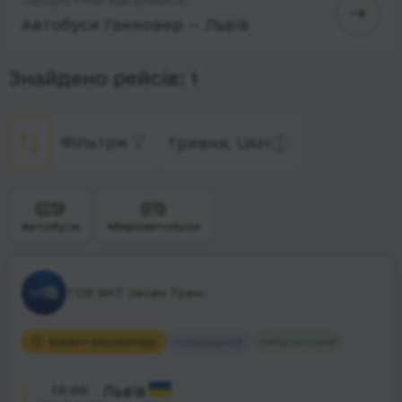
Автобуси Ганновер — Львів
Знайдено рейсів: 1
Фільтри
Гривня, UAH
Автобуси
Мікроавтобуси
ТОВ МКТ Зесен Транс
Rubikon рекомендує
Найшвидший
Найдешевший
10:00
Львів