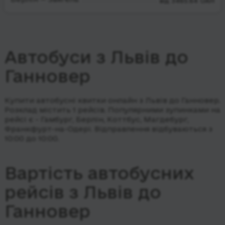
від 3465.64 UAH
Автобуси з Львів до
Ганновер
Купити автобусні квитки онлайн з Львів до Ганновер.
Розклад містить 1 рейсів.
Популярними зупинками на
рейсі є - Гамбург, Берлін, Коттбус, Магдебург,
Франкфурт-на-Одері.
Відправлення відбуваються з
10:00 до 10:00.
Вартість автобусних
рейсів з Львів до
Ганновер