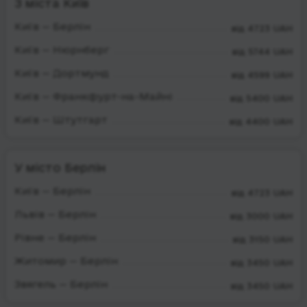
З міста Київ
Київ — Берлін
від 4723 UAH
Київ — Нюрнберг
від 5744 UAH
Київ — Дортмунд
від 4599 UAH
Київ — Франкфурт-на-Майні
від 5400 UAH
Київ — Штутгарт
від 4400 UAH
У місто Берлін
Київ — Берлін
від 4723 UAH
Львів — Берлін
від 3000 UAH
Рівне — Берлін
від 3150 UAH
Житомир — Берлін
від 3450 UAH
Звягель — Берлін
від 3450 UAH