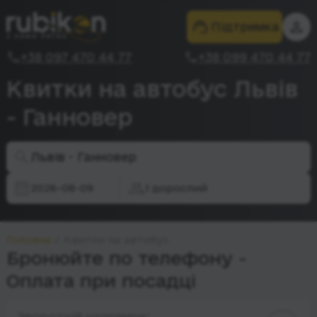
Підтримка
+38 097 470 44 77
+38 099 470 44 77
Квитки на автобус Львів
- Ганновер
Львів - Ганновер
2026-08-09
1 дорослий
Головна
Квитки на автобус
Бронюйте по телефону -
Оплата при посадці
Зворотній напрямок: