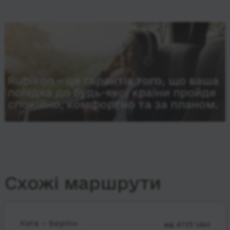
Rubikon – це гарантія того, що ваша
поїздка до будь-якої країни пройде
спокійно, комфортно та за планом.
Схожі маршрути
Київ — Берлін
від 4723 UAH