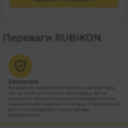
Переваги RUBIKON
Безпечно
Ви можете забронювати квиток у диспетчера
або на сайті, а сплатити при посадці. Ви не
ризикуєте своїми грошима та завжди можете
скасувати або перенести поїздку. Перенесення
дати та скасування поїздки завжди
безкоштовно.