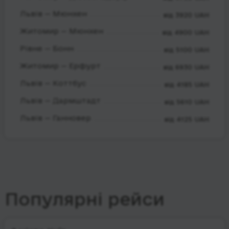
Львів — Мюнхен
від 3920 UAH
Житомир — Мюнхен
від 4900 UAH
Рівне — Бонн
від 5100 UAH
Житомир — Ерфурт
від 6930 UAH
Львів — Коттбус
від 4185 UAH
Львів — Дармштадт
від 5610 UAH
Львів — Ганновер
від 4125 UAH
Популярні рейси