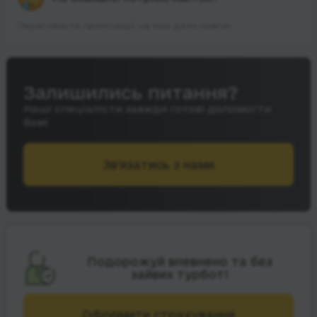
Перегляньте пропозиції на інші дати нижче.
Залишились питання?
Наші спеціалісти завжди готові допомогти
Вам!
Зв’язатись з нами
Подорожуй впевнено та без
зайвих турбот!
Оформити страхування