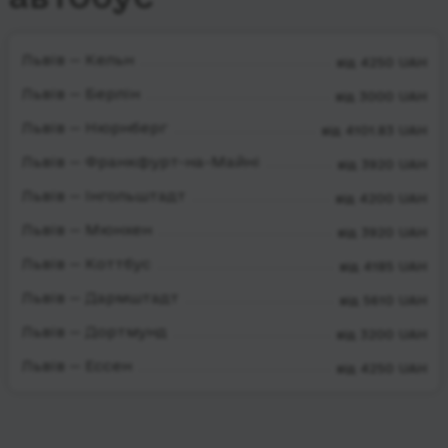
Львів — Кельн
від 4250 UAH
Львів — Берлін
від 3000 UAH
Львів — Нюрнберг
від 4101.83 UAH
Львів — Франкфурт-на-Майні
від 3920 UAH
Львів — Інгольштадт
від 4200 UAH
Львів — Мюнхен
від 3920 UAH
Львів — Коттбус
від 4185 UAH
Львів — Дармштадт
від 5610 UAH
Львів — Дортмунд
від 3200 UAH
Львів — Ессен
від 4250 UAH