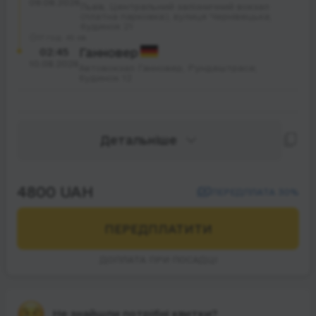
09.08.2026
Львів, Центральний залізничний вокзал
(платна парковка), вулиця Чернівецька;
будинок 21
17 год. 45 хв.
02:45
Ганновер
10.08.2026
Автовокзал Ганновер, Рундештрасе;
будинок 12
Детальніше
4800 UAH
ПЕРЕДПЛАТА 30%
ПЕРЕДПЛАТИТИ
ДОПЛАТА ПРИ ПОСАДЦІ
Не знайшли потрібні квитки?