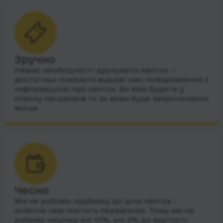
Зручно
Немає необхідності друкувати квиток —
достатньо показати водієві смс-повідомлення з
інформацією про квиток. Ви вже будете у
списку пасажирів та за вами буде заброньовано
місце.
Чесно
Ми не робимо надбавку до ціни квитка –
комісію нам платить перевізник. Тому ми не
робимо націнку ані 10%, ані 2% до вартості