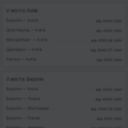
У місто Київ
Берлін — Київ
від 3400 UAH
Дортмунд — Київ
від 4560 UAH
Магдебург — Київ
від 4281.08 UAH
Дрезден — Київ
від 3640.37 UAH
Кельн — Київ
від 5625 UAH
З міста Берлін
Берлін — Київ
від 3400 UAH
Берлін — Львів
від 4000 UAH
Берлін — Житомир
від 3435.28 UAH
Берлін — Рівне
від 3150 UAH
Берлін — Звягель