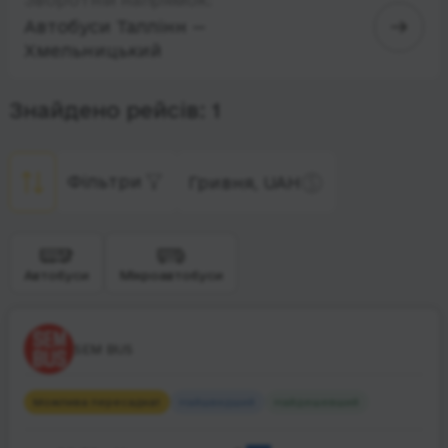
Автобуси Таллінн —
Хмельницький
Знайдено рейсів: 1
Фільтри
Гривня, UAH
Автобуси
Мікроавтобуси
SEM BUS
Можлива пересадка
1
Найшвидший
Найдешевший