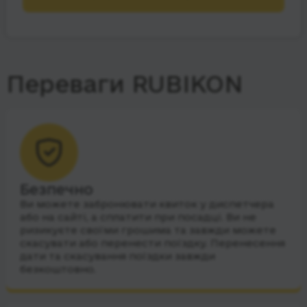
Переваги RUBIKON
Безпечно
Ви можете забронювати квиток у диспетчера
або на сайті, а сплатити при посадці. Ви не
ризикуєте своїми грошима та завжди можете
скасувати або перенести поїздку. Перенесення
дати та скасування поїздки завжди
безкоштовно.