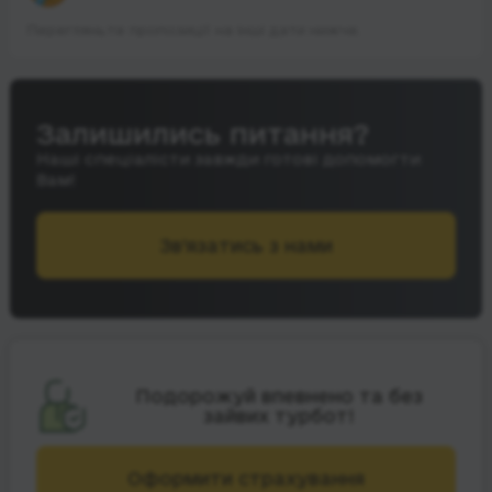
Перегляньте пропозиції на інші дати нижче.
Залишились питання?
Наші спеціалісти завжди готові допомогти
Вам!
Зв’язатись з нами
Подорожуй впевнено та без
зайвих турбот!
Оформити страхування