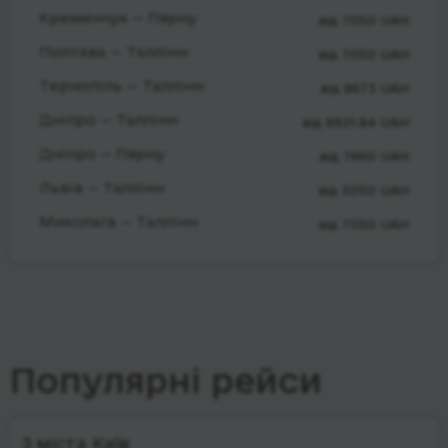
Кременчук — Пярну
від 7050 UAH
Полтава — Таллінн
від 7050 UAH
Тернопіль — Таллінн
від 8673 UAH
Дніпро — Таллінн
від 6921.84 UAH
Дніпро — Пярну
від 7660 UAH
Львів — Таллінн
від 5050 UAH
Миколаїв — Таллінн
від 7050 UAH
Популярні рейси
З міста Київ