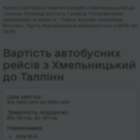
Купити автобусні квитки онлайн з Хмельницький до
Таллінн. Розклад містить 1 рейсів.
Популярними
зупинками на рейсі є - Пярну, Каунас, Клайпеда,
Вільнюс, Тарту.
Відправлення відбуваються з 09:30 до
09:30.
Вартість автобусних
рейсів з Хмельницький
до Таллінн
Ціна квитка:
Від 5550 UAH до 5550 UAH
Тривалість подорожі:
Від 28 год. до 28 год.
Перевізники:
SEM BUS