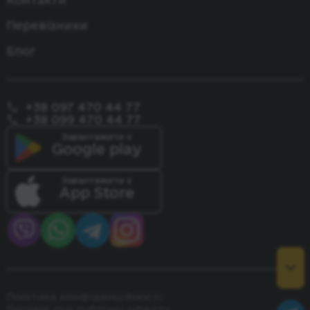
Одеса - Констанца
Перевізники
Блог
+38 097 470 44 77
+38 099 470 44 77
Завантажити з
Google play
Завантажити з
App Store
Політика конфіденційності
Договір про публічну оферту