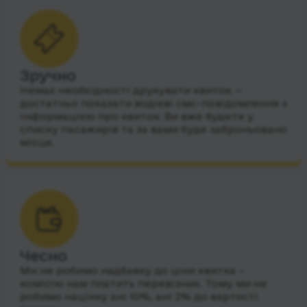
Зручно
Немає необхідності друкувати квиток —
достатньо показати водієві смс-повідомлення з
інформацією про квиток. Ви вже будете у
списку пасажирів та за вами буде заброньовано
місце.
Чесно
Ми не робимо надбавку до ціни квитка –
комісію нам платить перевізник. Тому ми не
робимо націнку ані 10%, ані 2% до вартості