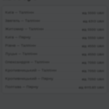
Київ — Таллінн
від 5550 UAH
Звягель — Таллінн
від 6313 UAH
Житомир — Таллінн
від 5500 UAH
Київ — Пярну
від 5550 UAH
Рівне — Таллінн
від 4550 UAH
Луцьк — Таллінн
від 4550 UAH
Олександрія — Таллінн
від 7050 UAH
Кропивницький — Таллінн
від 7050 UAH
Кропивницький — Пярну
від 7050 UAH
Полтава — Пярну
від 6115.83 UAH