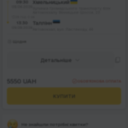
09:30
Хмельницький
08.08.2026
Зупинка Громадського транспорту біля
Автовокзалу Вінницьке Шоссе, 23
28 год. 0 хв.
13:30
Таллінн
09.08.2026
Автовокзал, вул. Ластекоду, 46
Щодня
Детальніше
5550 UAH
ОБОВ’ЯЗКОВА ОПЛАТА
КУПИТИ
Не знайшли потрібні квитки?