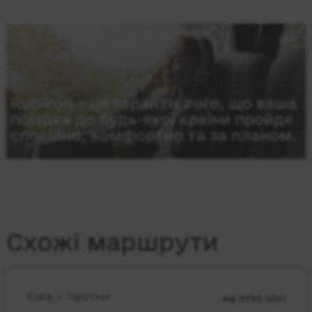
Rubikon – це гарантія того, що ваша
поїздка до будь-якої країни пройде
спокійно, комфортно та за планом.
Схожі маршрути
Київ — Таллінн
від 5550 UAH