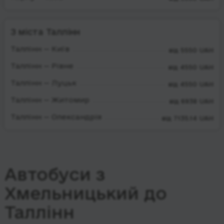
З міста Таллінн
Таллінн — Київ
від 5550 UAH
Таллінн — Рівне
від 4550 UAH
Таллінн — Луцьк
від 4550 UAH
Таллінн — Житомир
від 6938 UAH
Таллінн — Олександрія
від 7135.14 UAH
Автобуси з
Хмельницький до
Таллінн