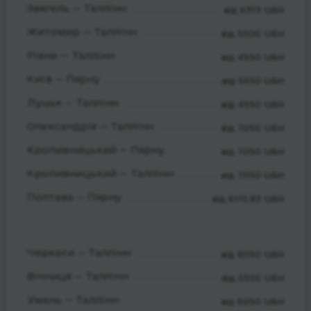
Звягель — Таллінн
від 6313 UAH
Житомир — Таллінн
від 5500 UAH
Рівне — Таллінн
від 4550 UAH
Київ — Пярну
від 5550 UAH
Луцьк — Таллінн
від 4550 UAH
Олександрія — Таллінн
від 7050 UAH
Кропивницький — Пярну
від 7050 UAH
Кропивницький — Таллінн
від 7050 UAH
Полтава — Пярну
від 6115.83 UAH
Черкаси — Таллінн
від 6050 UAH
Вінниця — Таллінн
від 5550 UAH
Умань — Таллінн
від 6050 UAH