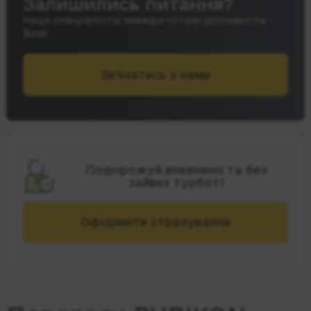
Залишились питання?
Наші спеціалісти завжди готові допомогти
Вам!
Зв’язатись з нами
Подорожуй впевнено та без
зайвих турбот!
Оформити страхування