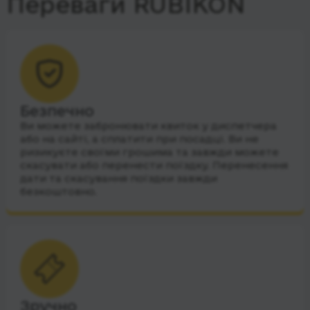
Переваги RUBIKON
Безпечно
Ви можете забронювати квиток у диспетчера
або на сайті, а сплатити при посадці. Ви не
ризикуєте своїми грошима та завжди можете
скасувати або перенести поїздку. Перенесення
дати та скасування поїздки завжди
безкоштовно.
Зручно