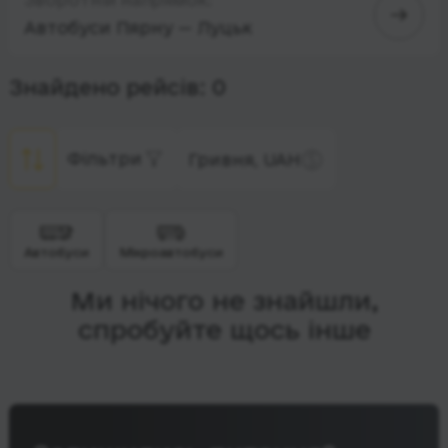
Автобуси Пярну — Луцьк
Знайдено рейсів: 0
Фільтри
Гривня, UAH
Автобуси
Мікроавтобуси
Ми нічого не знайшли,
спробуйте щось інше