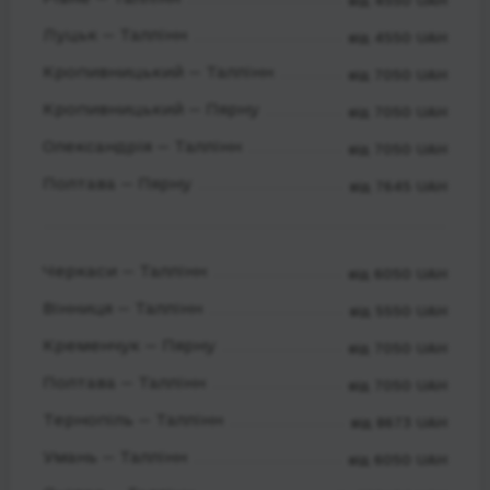
від 4550 UAH
Луцьк — Таллінн
від 4550 UAH
Кропивницький — Таллінн
від 7050 UAH
Кропивницький — Пярну
від 7050 UAH
Олександрія — Таллінн
від 7050 UAH
Полтава — Пярну
від 7645 UAH
Черкаси — Таллінн
від 6050 UAH
Вінниця — Таллінн
від 5550 UAH
Кременчук — Пярну
від 7050 UAH
Полтава — Таллінн
від 7050 UAH
Тернопіль — Таллінн
від 8673 UAH
Умань — Таллінн
від 6050 UAH