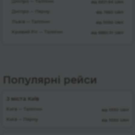
Дніпро — Таллінн
від 6921.84 UAH
Дніпро — Пярну
від 7660 UAH
Львів — Таллінн
від 5050 UAH
Кривий Ріг — Таллінн
від 6880.31 UAH
Популярні рейси
З міста Київ
Київ — Таллінн
від 5550 UAH
Київ — Пярну
від 5550 UAH