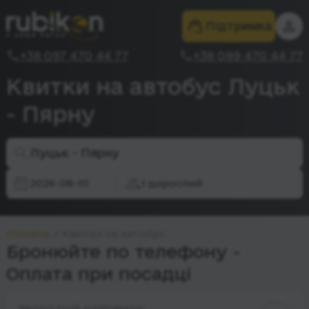
Підтримка
+38 097 470 44 77
+38 099 470 44 77
Квитки на автобус Луцьк
- Пярну
Луцьк - Пярну
2026-08-10
1 дорослий
Головна
Квитки на автобус
Бронюйте по телефону -
Оплата при посадці
Зворотній напрямок: