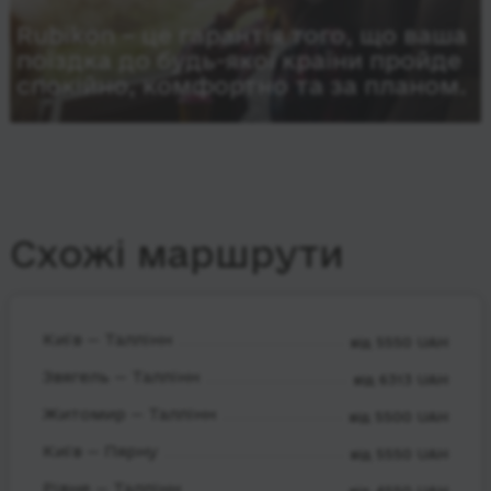
Rubikon – це гарантія того, що ваша
поїздка до будь-якої країни пройде
спокійно, комфортно та за планом.
Схожі маршрути
Київ — Таллінн
від 5550 UAH
Звягель — Таллінн
від 6313 UAH
Житомир — Таллінн
від 5500 UAH
Київ — Пярну
від 5550 UAH
Рівне — Таллінн