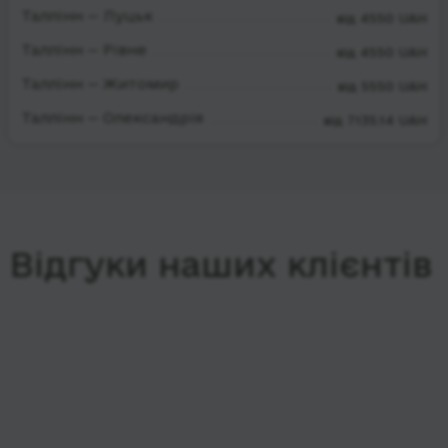
Таллінн — Луцьк
від 4550 UAH
Таллінн — Рівне
від 4550 UAH
Таллінн — Житомир
від 5550 UAH
Таллінн — Олександрія
від 7135.14 UAH
Відгуки наших клієнтів