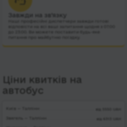
Завжди на зв’язку
Наші професійні диспетчери завжди готові
відповісти на всі ваші запитання щодня з 07:00
до 23:00. Ви можете поставити будь-яке
питання про майбутню поїздку.
Ціни квитків на
автобус
Київ — Таллінн
від 5550 UAH
Звягель — Таллінн
від 6313 UAH