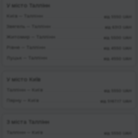
У місто Таллінн
Київ — Таллінн
від 5550 UAH
Звягель — Таллінн
від 6313 UAH
Житомир — Таллінн
від 5500 UAH
Рівне — Таллінн
від 4550 UAH
Луцьк — Таллінн
від 4550 UAH
У місто Київ
Таллінн — Київ
від 5550 UAH
Пярну — Київ
від 5167.17 UAH
З міста Таллінн
Таллінн — Київ
від 5550 UAH