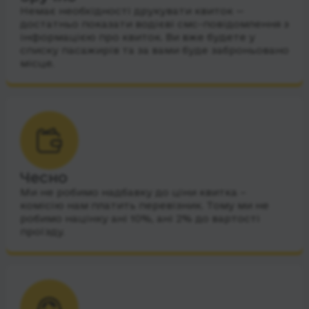
Немає необхідності друкувати квиток —
достатньо показати водієві смс-повідомлення з
інформацією про квиток. Ви вже будете у
списку пасажирів та за вами буде заброньовано
місце.
Чесно
Ми не робимо надбавку до ціни квитка –
комісію нам платить перевізник. Тому ми не
робимо націнку ані 10%, ані 2% до вартості
проїзду.