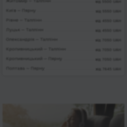
Житомир — Таллінн
від 5500 UAH
Київ — Пярну
від 5550 UAH
Рівне — Таллінн
від 4550 UAH
Луцьк — Таллінн
від 4550 UAH
Олександрія — Таллінн
від 7050 UAH
Кропивницький — Таллінн
від 7050 UAH
Кропивницький — Пярну
від 7050 UAH
Полтава — Пярну
від 7645 UAH