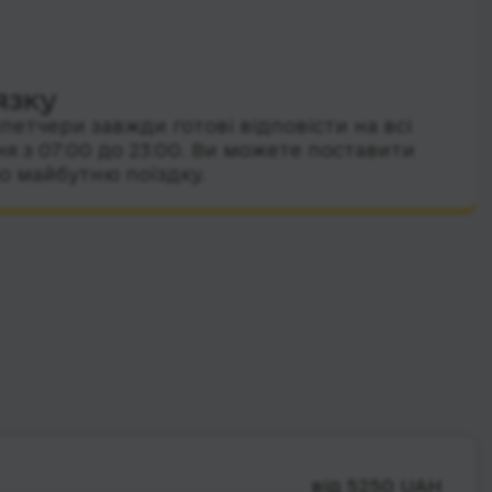
язку
петчери завжди готові відповісти на всі
я з 07:00 до 23:00. Ви можете поставити
о майбутню поїздку.
від 5250 UAH