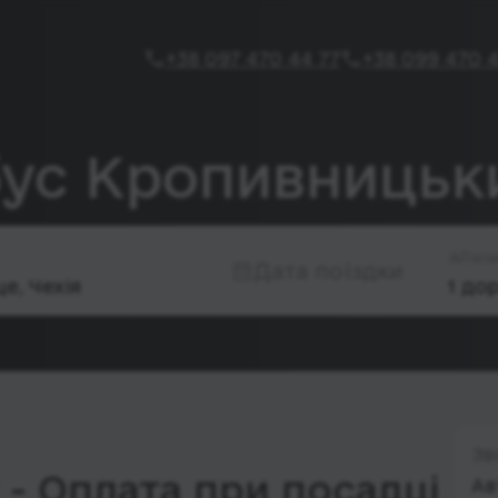
+38 097 470 44 77
+38 099 470 4
бус Кропивницьк
Паса
Дата поїздки
Зв
- Оплата при посадці
Ав