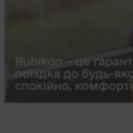
Rubikon – це гарант
поїздка до будь-як
спокійно, комфортн