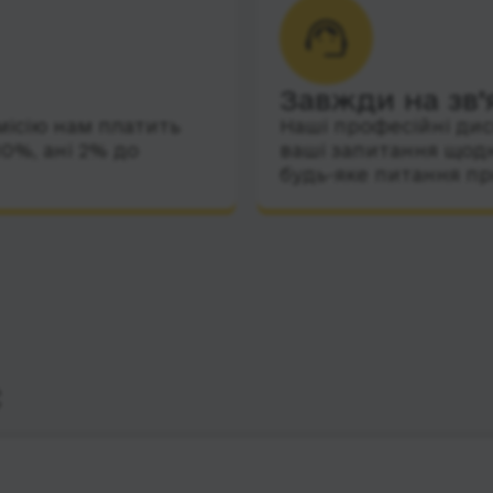
Завжди на зв’
місію нам платить
Наші професійні дис
10%, ані 2% до
ваші запитання щодн
будь-яке питання пр
с