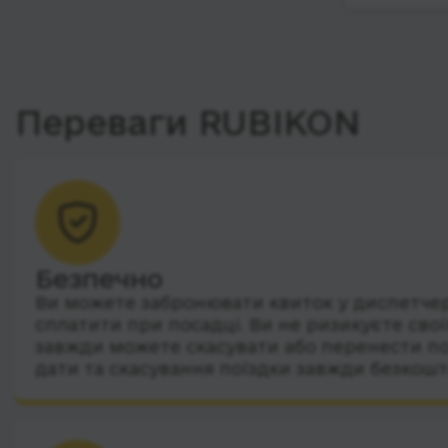
Переваги RUBIKON
Безпечно
Ви можете забронювати квиток у диспетчера
сплатити при посадці. Ви не ризикуєте сво
завжди можете скасувати або перенести по
дати та скасування поїздки завжди безкошт