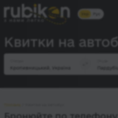
Укр
Рус
Квитки на авто
Звідки
Куди
Головна
Квитки на автобус
Бронюйте по телефону 