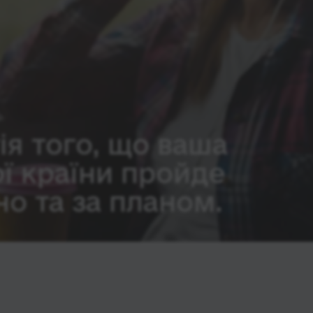
ія того, що ваша
ої країни пройде
о та за планом.