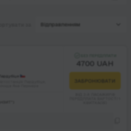
Відправленням
ортувати за
БЕЗ ПЕРЕДПЛАТИ
4700 UAH
Пардубіце
ЗАБРОНЮВАТИ
Автостанція Пардубіце,
площа Яна Пернера
ВІД 2-Х ПАСАЖИРІВ
ПЕРЕДПЛАТА ВАРТОСТІ 1
АНЗИТ")
КВИТКА(ІВ)