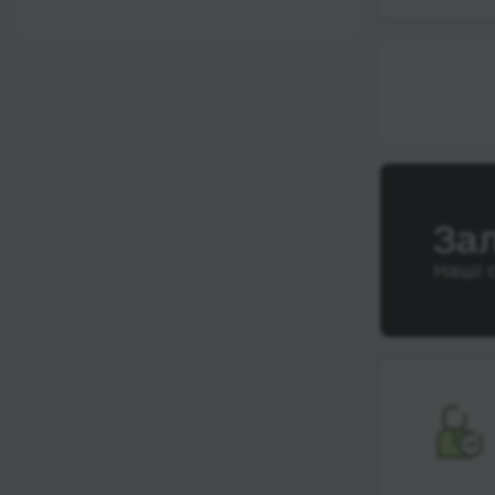
12:00 - 18:00
Wi-Fi
Після 18:00
Туалет
Розетка
Клімат-контроль
Напої
За
Індивідуальні ремені
безпеки
Наші 
Відеосистема
Аудіосистема в
автобусі
Сидіння
підвищенного
комфорту
Лежачі місця