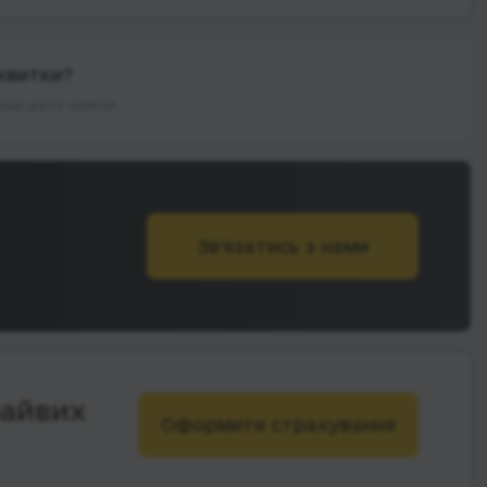
квитки?
інші дати нижче.
Зв’язатись з нами
зайвих
Оформити страхування