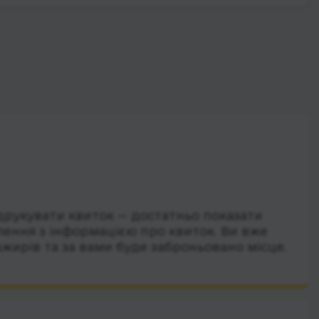
друкувати квиток — достатньо показати
лення з інформацією про квиток. Ви вже
ажирів та за вами буде заброньовано місце.