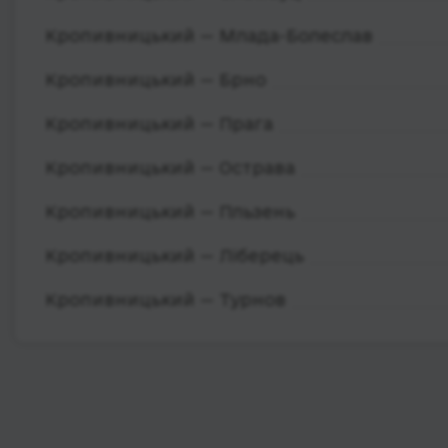
Кропивницький — Млада-Болеслав
Кропивницький — Брно
Кропивницький — Прага
Кропивницький — Острава
Кропивницький — Пльзень
Кропивницький — Ліберець
Кропивницький — Турнов