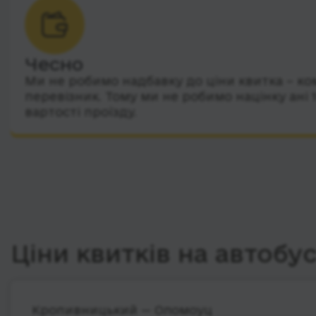
Чесно
Ми не робимо надбавку до ціни квитка – ко
перевізник. Тому ми не робимо націнку ані 
вартості проїзду.
Ціни квитків на автобу
Кропивницький — Оломоуц