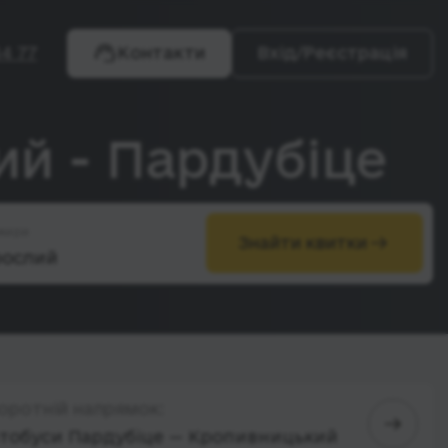
4 77
Контакти
Вхід/Реєстрація
ий - Пардубіце
жири
Знайти квитки
оротній напрямок:
тобуси Пардубіце — Кропивницький