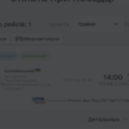
 рейсів: 1
Гривня
Валюта
С
уси
Мікроавтобуси
швидший
Найдешевший
Кропивницький
14:00
Автовокзал
30 год. 30 хв.
"Кропивницький",
26
09.08.2026
Олександрійське шосе;
будинок 1
Перевізник:
Prosto Bus Plus (ПП "АВТОТР
Детальніше