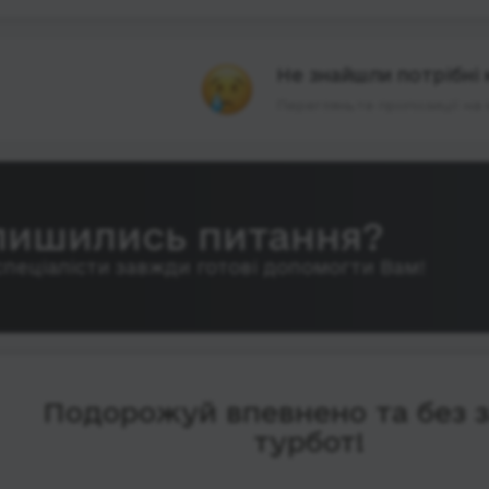
Не знайшли потрібні 
Перегляньте пропозиції на 
лишились питання?
спеціалісти завжди готові допомогти Вам!
Подорожуй впевнено та без 
турбот!