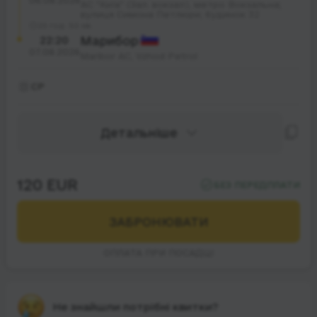
06.08.2026
АС "Київ" (Зал. вокзал), метро Вокзальна;
вулиця Симона Петлюри; будинок 32
25 год. 50 хв.
22:20
Марибор
07.08.2026
Maribor AC, Vzhod Petrol
СР
Детальніше
120 EUR
БЕЗ ПЕРЕДПЛАТИ
ЗАБРОНЮВАТИ
ОПЛАТА ПРИ ПОСАДЦІ
Не знайшли потрібні квитки?