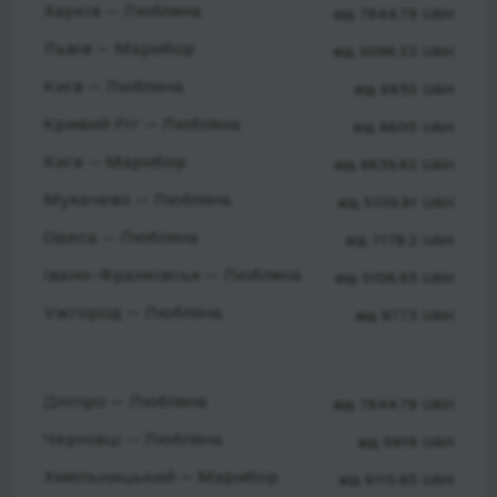
Харків — Любляна
від 7644.79 UAH
Львів — Марибор
від 5096.53 UAH
Київ — Любляна
від 6930 UAH
Кривий Ріг — Любляна
від 6600 UAH
Київ — Марибор
від 6639.62 UAH
Мукачево — Любляна
від 5109.81 UAH
Одеса — Любляна
від 7178.2 UAH
Івано-Франківськ — Любляна
від 5106.93 UAH
Ужгород — Любляна
від 8773 UAH
Дніпро — Любляна
від 7644.79 UAH
Чернівці — Любляна
від 6919 UAH
Хмельницький — Марибор
від 6115.83 UAH