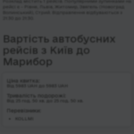
Розклад містить 1 рейсів.
Популярними зупинками на
рейсі є - Рівне, Львів, Житомир, Звягель (Новоград
Волинський), Стрий.
Відправлення відбуваються з
21:30 до 21:30.
Вартість автобусних
рейсів з Київ до
Марибор
Ціна квитка:
Від 5983 UAH до 5983 UAH
Тривалість подорожі:
Від 25 год. 50 хв. до 25 год. 50 хв.
Перевізники:
KOLLMI