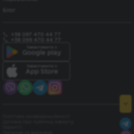
Блог
+38 097 470 44 77
+38 099 470 44 77
Завантажити з
Google play
Завантажити з
App Store
Політика конфіденційності
Договір про публічну оферту
Гарантії
Питання та відповіді