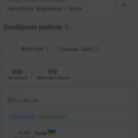
Автобуси Марибор — Київ
Знайдено рейсів: 1
Фільтри
Гривня, UAH
Автобуси
Мікроавтобуси
KOLLMI
Найшвидший
Найдешевший
21:30
Київ