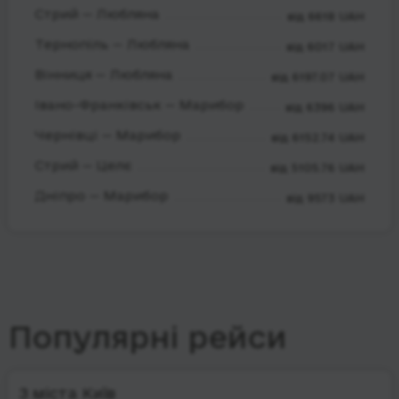
Стрий — Любляна
від 6618 UAH
Тернопіль — Любляна
від 6017 UAH
Вінниця — Любляна
від 6197.07 UAH
Івано-Франківськ — Марибор
від 6396 UAH
Чернівці — Марибор
від 6152.74 UAH
Стрий — Целє
від 5105.76 UAH
Дніпро — Марибор
від 9573 UAH
Популярні рейси
З міста Київ