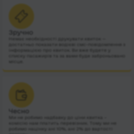
Зручно
Немає необхідності друкувати квиток —
достатньо показати водієві смс-повідомлення з
інформацією про квиток. Ви вже будете у
списку пасажирів та за вами буде заброньовано
місце.
Чесно
Ми не робимо надбавку до ціни квитка –
комісію нам платить перевізник. Тому ми не
робимо націнку ані 10%, ані 2% до вартості