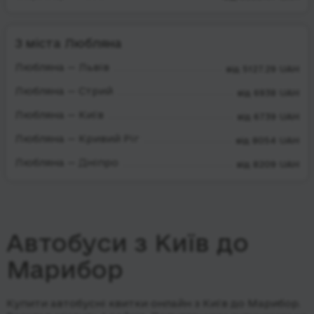
З міста Любляна
Любляна — Львів
від 5127.29 UAH
Любляна — Стрий
від 6938 UAH
Любляна — Київ
від 6739 UAH
Любляна — Кривий Ріг
від 8054 UAH
Любляна — Дніпро
від 8209 UAH
Автобуси з Київ до
Марибор
Купити автобусні квитки онлайн з Київ до Марибор.