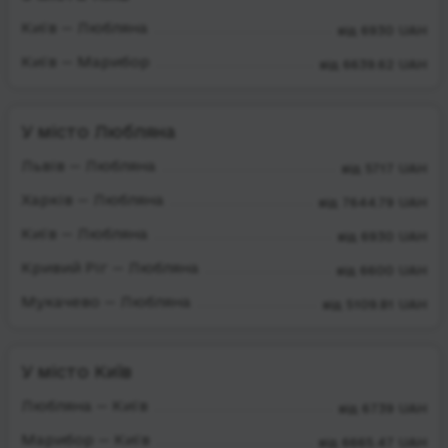
Київ — Любляна
від 6930 UAH
Київ — Марибор
від 6639.62 UAH
У місто Любляна
Львів — Любляна
від 5717 UAH
Харків — Любляна
від 7644.79 UAH
Київ — Любляна
від 6930 UAH
Кривий Ріг — Любляна
від 6600 UAH
Мукачево — Любляна
від 5109.81 UAH
У місто Київ
Любляна — Київ
від 6739 UAH
Марибор — Київ
від 6665.47 UAH