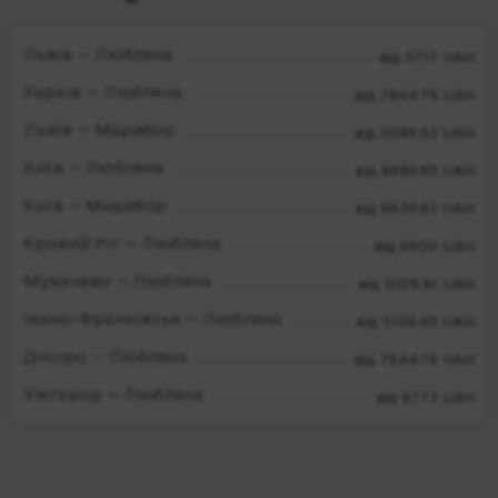
Львів — Любляна
від 5717 UAH
Харків — Любляна
від 7644.79 UAH
Львів — Марибор
від 5096.53 UAH
Київ — Любляна
від 6699.83 UAH
Київ — Марибор
від 6639.62 UAH
Кривий Ріг — Любляна
від 6600 UAH
Мукачево — Любляна
від 5109.81 UAH
Івано-Франківськ — Любляна
від 5106.93 UAH
Дніпро — Любляна
від 7644.79 UAH
Ужгород — Любляна
від 8773 UAH