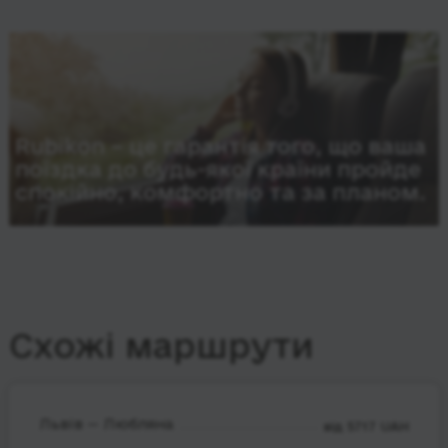
Rubikon – це гарантія того, що ваша
поїздка до будь-якої країни пройде
спокійно, комфортно та за планом.
Схожі маршрути
Львів — Любляна
від 5717 UAH