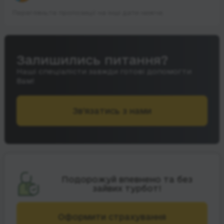
Перегляньте пропозиції на інші дати нижче.
Залишились питання?
Наші спеціалісти завжди готові допомогти
Вам!
Зв’язатись з нами
Подорожуй впевнено та без
зайвих турбот!
Оформити страхування