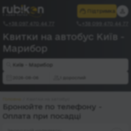
Підтримка
+38 097 470 44 77
+38 099 470 44 77
Квитки на автобус Київ -
Марибор
Київ - Марибор
2026-08-06
1 дорослий
Головна
Квитки на автобус
Бронюйте по телефону -
Оплата при посадці
Зворотній напрямок: