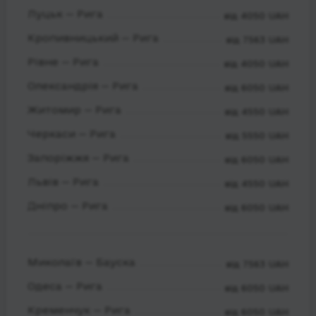
Луцьк — Рига
від 4050 UAH
Кропивницький — Рига
від 7563 UAH
Рівне — Рига
від 4050 UAH
Олександрія — Рига
від 6050 UAH
Житомир — Рига
від 4550 UAH
Черкаси — Рига
від 5550 UAH
Запоріжжя — Рига
від 6050 UAH
Львів — Рига
від 4550 UAH
Дніпро — Рига
від 6050 UAH
Миколаїв — Бауска
від 7563 UAH
Одеса — Рига
від 6050 UAH
Кременчук — Рига
від 6050 UAH