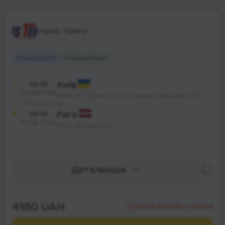
TRANS TEMPO
Найшвидший
Найдешевший
10:15
Київ
09.08.2026
Київ АС "Дачна", пр-т. Берестейський 142
23 год. 55 хв.
10:10
Рига
10.08.2026
Рига, Prāgas iela 1
Детальніше
4550 UAH
ОБОВ’ЯЗКОВА ОПЛАТА