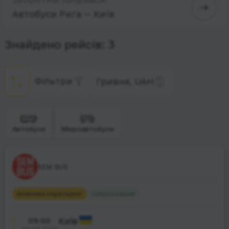
Автобуси Рига — Київ
Знайдено рейсів: 3
Фільтри
Гривня, UAH
Автобуси
Мікроавтобуси
SEM BUS
Можлива пересадка
1
Найдешевший
09:00
Київ