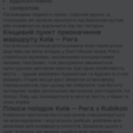
аудіосистемою;
санвузлом.
Пасажирам подають напої. Сидіння зручні, зі
спинками, які можна нахилити під бажаним кутом,
аби комфортно відпочити під час поїздки.
Кінцевий пункт призначення
маршруту Київ — Рига
Латвійська столиця розташована біля гирла річки
Даугави, де вона впадає у Балтійське море. Рига
славиться музеями, численними концертними
залами, театрами, тож заслужено вважається
культурним центром країни. Ще одна особливість
міста — чудові дерев'яні будиночки та будівлі в стилі
модерн. Старе місце досі зберігає атмосферу
Середньовіччя, при цьому ви побачите там багато
затишних кафе, розкішних магазинів, ресторанів. На
площі Ліву, що знаходиться в центрі міста, є бари та
нічні клуби.
Плюси поїздок Київ — Рига з Rubikon
Компанія протягом багатьох років спеціалізується
на міжнародних і внутрішніх рейсах, роблячи все
можливе для комфорту клієнтів. Доказом цього є
сайт Rubikon, де можна знайти всю необхідну