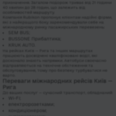
призначення. Загалом подорож триває від 21 години
40 хвилин до 28 годин, що залежить від
особливостей маршруту.
Компанія Rubikon пропонує клієнтам надійні фірми,
які з найкращого боку зарекомендували себе на
міжнародному ринку пасажирських перевезень:
SEM BUS;
BUSSONE Прибалтика;
KRUK AUTO.
На рейсах Київ — Рига та інших маршрутах
працюють досвідчені кваліфіковані водії, які
досконало знають напрямки. Автобуси своєчасно
відправляються на технічне обстеження та
обслуговування, тому про безпеку турбуватися не
варто.
Переваги міжнародних рейсів Київ —
Рига
До ваших послуг — сучасний транспорт, обладнаний:
Wi-Fi;
електророзетками;
кондиціонером;