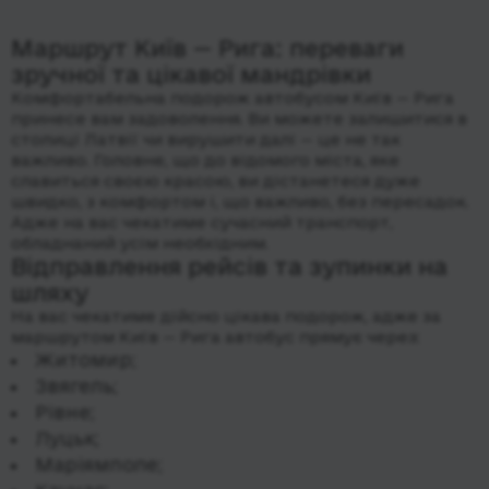
Маршрут Київ — Рига: переваги
зручної та цікавої мандрівки
Комфортабельна подорож автобусом Київ — Рига
принесе вам задоволення. Ви можете залишитися в
столиці Латвії чи вирушити далі — це не так
важливо. Головне, що до відомого міста, яке
славиться своєю красою, ви дістанетеся дуже
швидко, з комфортом і, що важливо, без пересадок.
Адже на вас чекатиме сучасний транспорт,
обладнаний усім необхідним.
Відправлення рейсів та зупинки на
шляху
На вас чекатиме дійсно цікава подорож, адже за
маршрутом Київ — Рига автобус прямує через:
Житомир;
Звягель;
Рівне;
Луцьк;
Маріямполе;