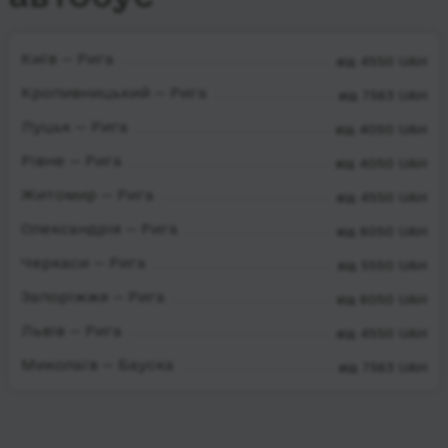
Київ — Рига
від 4550 UAH
Кропивницький — Рига
від 7563 UAH
Луцьк — Рига
від 4050 UAH
Рівне — Рига
від 4050 UAH
Житомир — Рига
від 4550 UAH
Олександрія — Рига
від 6050 UAH
Черкаси — Рига
від 5550 UAH
Запоріжжя — Рига
від 6050 UAH
Львів — Рига
від 4550 UAH
Миколаїв — Бауска
від 7563 UAH