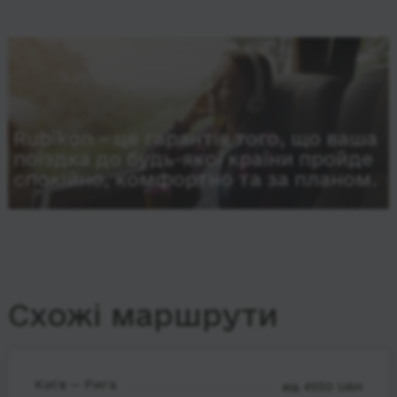
Rubikon – це гарантія того, що ваша
поїздка до будь-якої країни пройде
спокійно, комфортно та за планом.
Схожі маршрути
Київ — Рига
від 4550 UAH