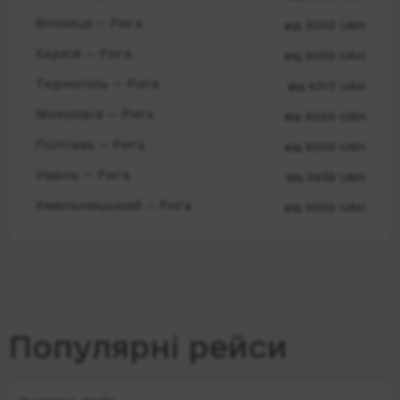
Вінниця — Рига
від 5050 UAH
Харків — Рига
від 6050 UAH
Тернопіль — Рига
від 6313 UAH
Миколаїв — Рига
від 6050 UAH
Полтава — Рига
від 6050 UAH
Умань — Рига
від 6938 UAH
Хмельницький — Рига
від 5050 UAH
Популярні рейси