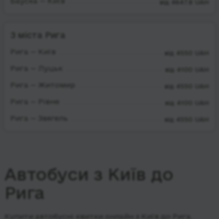
Бауска — Київ
від 4647.8 UAH
З міста Рига
Рига — Київ
від 4550 UAH
Рига — Луцьк
від 4100 UAH
Рига — Житомир
від 4550 UAH
Рига — Рівне
від 4100 UAH
Рига — Звягель
від 4550 UAH
Автобуси з Київ до
Рига
Купити автобусні квитки онлайн з Київ до Рига.