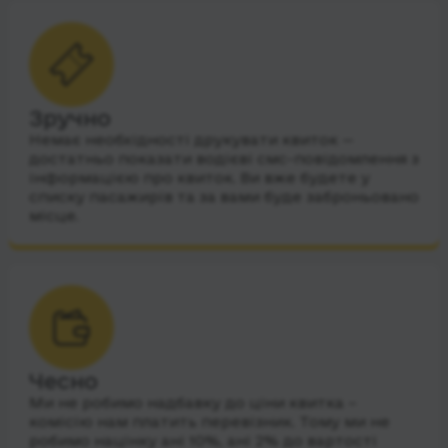
Зручно
Немає необхідності друкувати квиток —
достатньо показати водієві смс-повідомлення з
інформацією про квиток. Ви вже будете у
списку пасажирів та за вами буде заброньовано
місце.
Чесно
Ми не робимо надбавку до ціни квитка –
комісію нам платить перевізник. Тому ми не
робимо націнку ані 10%, ані 2% до вартості