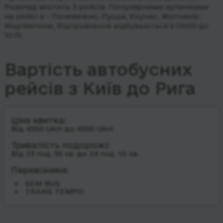
Розклад містить 3 рейсів.
Популярними зупинками
на рейсі є - Паневежис, Луцьк, Каунас, Житомир,
Маріямполе.
Відправлення відбуваються з 09:00 до
10:15.
Вартість автобусних
рейсів з Київ до Рига
Ціна квитка:
Від 4550 UAH до 4550 UAH
Тривалість подорожі:
Від 23 год. 55 хв. до 24 год. 10 хв.
Перевізники:
SEM BUS
TRANS TEMPO