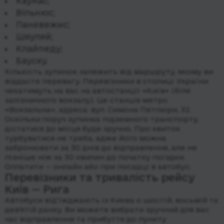
Каунас;
Вільнюс;
Паневежис;
Шяуляй;
Клайпеду;
Бауску.
Кількість зупинок залежить від маршруту, якому ви
віддасте перевагу. Перевізники в столиці України
чекатимуть на вас на автостанції «Київ» (біля
залізничного вокзалу). Це станція метро
«Вокзальна», адреса: вул. Симона Петлюри, 32.
Оскільки поруч зупинка підземного транспорту,
дістатися до місця буде зручно. Про квиток
турбуватися не треба, адже його можна
забронювати за 30 днів до відправлення, але не
пізніше ніж за 30 хвилин до початку поїздки.
Оплатити — онлайн або при посадці в автобус.
Перевізники та тривалість рейсу
Київ — Рига
Автобуси від’їжджають із Києва о шостій, восьмій та
дев’ятій ранку. Ви можете вибрати зручний для вас
час відправлення та прибуття до пункту