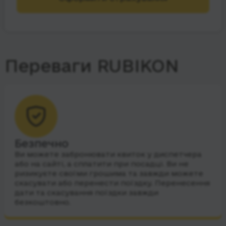
Переваги RUBIKON
Безпечно
Ви можете забронювати квиток у диспетчера
або на сайті, а сплатити при посадці. Ви не
ризикуєте своїми грошима та завжди можете
скасувати або перенести поїздку. Перенесення
дати та скасування поїздки завжди
безкоштовно.