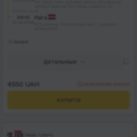
09.08.2026
АС "Київ" (Зал. вокзал), метро Вокзальна;
вулиця Симона Петлюри; будинок 32
24 год. 10 хв.
09:10
Рига
10.08.2026
RCE parking, Centrāltirgus iela 1, Latgales
priekšpilsēta
Щодня
Детальніше
4550 UAH
ОБОВ’ЯЗКОВА ОПЛАТА
КУПИТИ
TRANS TEMPO