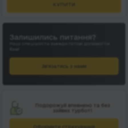
КУПИТИ
Залишились питання?
Наші спеціалісти завжди готові допомогти
Вам!
Зв’язатись з нами
Подорожуй впевнено та без
зайвих турбот!
Оформити страхування