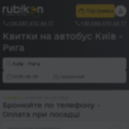
Підтримка
+38 097 470 44 77
+38 099 470 44 77
Квитки на автобус Київ -
Рига
Київ - Рига
2026-08-09
1 дорослий
Головна
Квитки на автобус
Бронюйте по телефону -
Оплата при посадці
Зворотній напрямок: