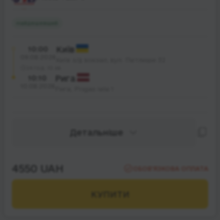
Найдешевший
10:00
Київ
09.08.2026
Київ з/д вокзал, вул. Петлюри 32
24 год. 10 хв.
10:10
Рига
10.08.2026
Рига, Prāgas iela 1
Детальніше
4550 UAH
ОБОВ’ЯЗКОВА ОПЛАТА
КУПИТИ