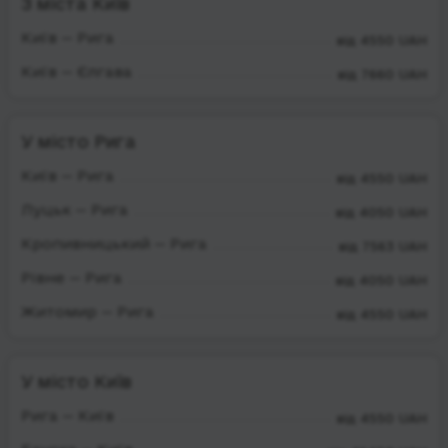
З міста Київ
Київ — Рига
від 4550 UAH
Київ — Єлгава
від 7660 UAH
У місто Рига
Київ — Рига
від 4550 UAH
Луцьк — Рига
від 4050 UAH
Кропивницький — Рига
від 7563 UAH
Рівне — Рига
від 4050 UAH
Житомир — Рига
від 4550 UAH
У місто Київ
Рига — Київ
від 4550 UAH