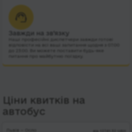
Завжди на зв’язку
Наші професійні диспетчери завжди готові
відповісти на всі ваші запитання щодня з 07:00
до 23:00. Ви можете поставити будь-яке
питання про майбутню поїздку.
Ціни квитків на
автобус
Львів — Осло
від 12741.32 UAH