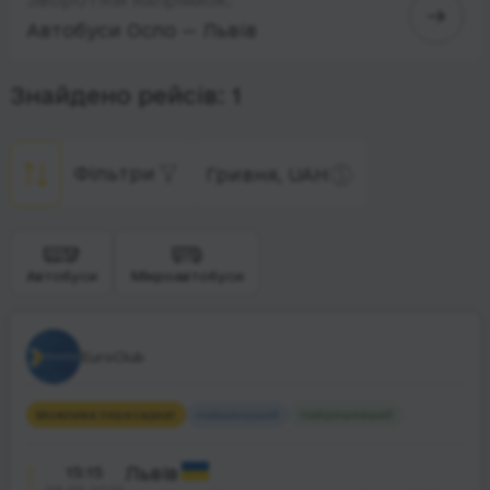
Автобуси Осло — Львів
Знайдено рейсів: 1
Фільтри
Гривня, UAH
Автобуси
Мікроавтобуси
EuroClub
Можлива пересадка
1
Найшвидший
Найдешевший
15:15
Львів