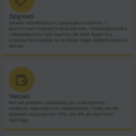
Зручно
Немає необхідності друкувати квиток —
достатньо показати водієві смс-повідомлення з
інформацією про квиток. Ви вже будете у
списку пасажирів та за вами буде заброньовано
місце.
Чесно
Ми не робимо надбавку до ціни квитка –
комісію нам платить перевізник. Тому ми не
робимо націнку ані 10%, ані 2% до вартості
проїзду.