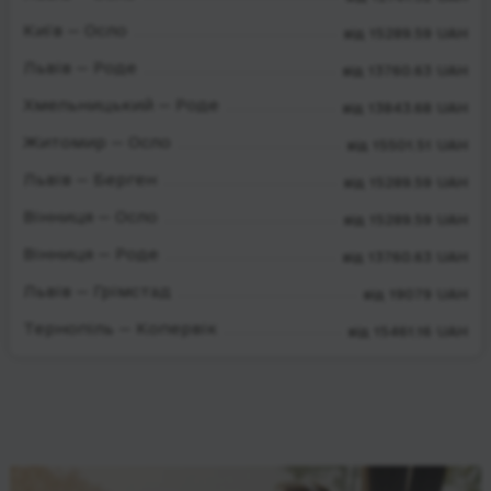
Київ — Осло
від 15289.59 UAH
Львів — Роде
від 13760.63 UAH
Хмельницький — Роде
від 13843.68 UAH
Житомир — Осло
від 15501.51 UAH
Львів — Берген
від 15289.59 UAH
Вінниця — Осло
від 15289.59 UAH
Вінниця — Роде
від 13760.63 UAH
Львів — Грімстад
від 19079 UAH
Тернопіль — Копервік
від 15461.16 UAH