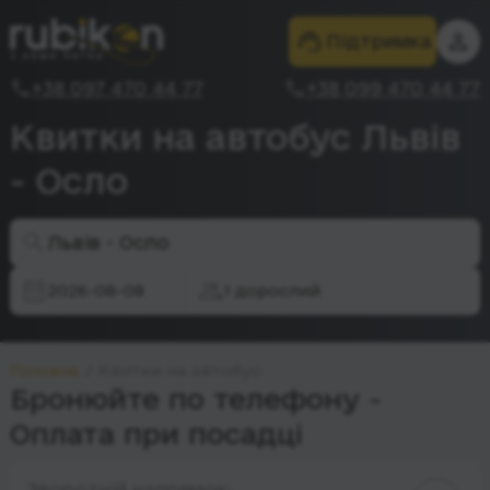
Підтримка
+38 097 470 44 77
+38 099 470 44 77
Квитки на автобус Львів
- Осло
Львів - Осло
2026-08-08
1 дорослий
Головна
Квитки на автобус
Бронюйте по телефону -
Оплата при посадці
Зворотній напрямок: