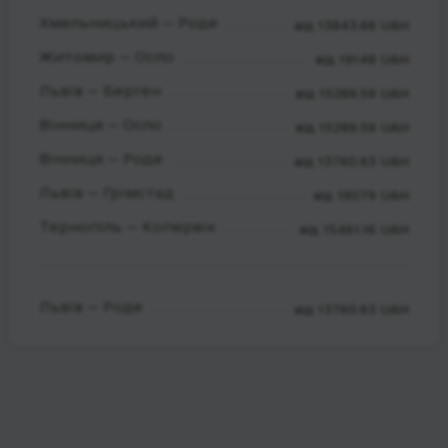
Хмельницький — Роде
від 13843.68 UAH
Житомир — Осло
від 19148 UAH
Львів — Берген
від 15289.59 UAH
Вінниця — Осло
від 15289.59 UAH
Вінниця — Роде
від 13760.63 UAH
Львів — Грімстад
від 19079 UAH
Тернопіль — Копервік
від 15461.16 UAH
Львів — Роде
від 13760.63 UAH