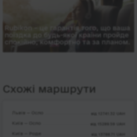
Rubikon – це гарантія того, що ваша
поїздка до будь-якої країни пройде
спокійно, комфортно та за планом.
Схожі маршрути
Львів — Осло
від 12741.32 UAH
Київ — Осло
від 15289.59 UAH
Київ — Роде
від 13788.71 UAH