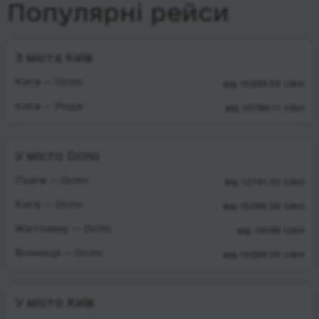
Популярні рейси
З міста Київ
Київ — Осло
від 15289.59 UAH
Київ — Роде
від 13788.71 UAH
У місто Осло
Львів — Осло
від 12741.32 UAH
Київ — Осло
від 15289.59 UAH
Житомир — Осло
від 19148 UAH
Вінниця — Осло
від 15289.59 UAH
У місто Київ