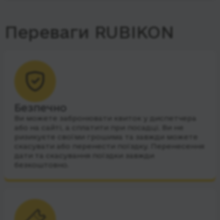
Переваги RUBIKON
Безпечно
Ви можете забронювати квиток у диспетчера
або на сайті, а сплатити при посадці. Ви не
ризикуєте своїми грошима та завжди можете
скасувати або перенести поїздку. Перенесення
дати та скасування поїздки завжди
безкоштовно.