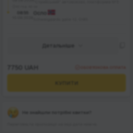
08.08.2026
"Стрийський" автовокзал, платформа №3
42 год. 40 хв.
08:55
Осло
10.08.2026
Schweigaards gate 12, 0185
Детальніше
7750 UAH
ОБОВ’ЯЗКОВА ОПЛАТА
КУПИТИ
Не знайшли потрібні квитки?
Перегляньте пропозиції на інші дати нижче.