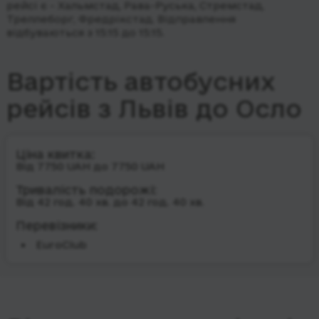
рейсі є - Хальмстад, Рава-Руська, Стремстад,
Треллеборг, Фредрікстад.
Відправлення
відбуваються з 15:15 до 15:15.
Вартість автобусних
рейсів з Львів до Осло
Ціна квитка:
Від 7750 UAH до 7750 UAH
Тривалість подорожі:
Від 42 год. 40 хв. до 42 год. 40 хв.
Перевізники:
EuroClub