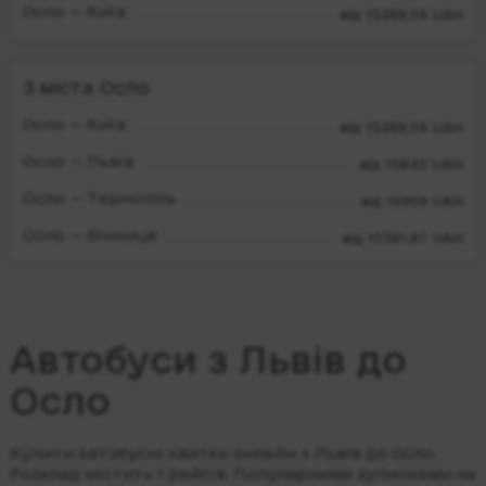
Осло — Київ
від 15289.59 UAH
З міста Осло
Осло — Київ
від 15289.59 UAH
Осло — Львів
від 15842 UAH
Осло — Тернопіль
від 15959 UAH
Осло — Вінниця
від 15381.87 UAH
Автобуси з Львів до
Осло
Купити автобусні квитки онлайн з Львів до Осло.
Розклад містить 1 рейсів.
Популярними зупинками на