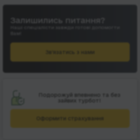
Залишились питання?
Наші спеціалісти завжди готові допомогти
Вам!
Зв’язатись з нами
Подорожуй впевнено та без
зайвих турбот!
Оформити страхування