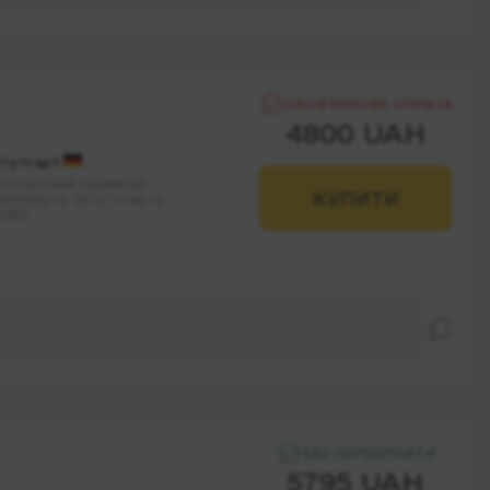
ОБОВ’ЯЗКОВА ОПЛАТА
4800 UAH
тутгарт
втобусний термінал
КУПИТИ
еропорту Штуттгарту
SAB)
БЕЗ ПЕРЕДПЛАТИ
5795 UAH