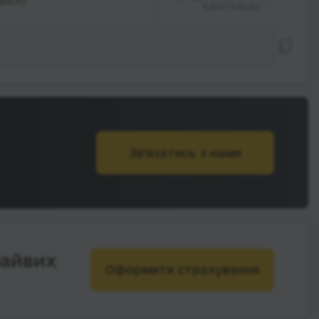
БІС»)
КВИТКА(ІВ)
Зв’язатись з нами
зайвих
Оформити страхування