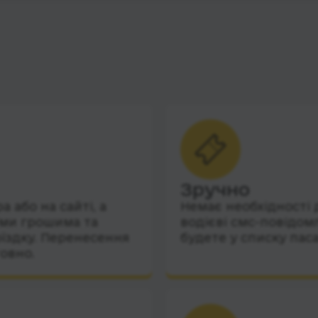
Зручно
 або на сайті, а
Немає необхідності 
їми грошима та
водієві смс-повідом
їздку. Перенесення
будете у списку пас
овно.