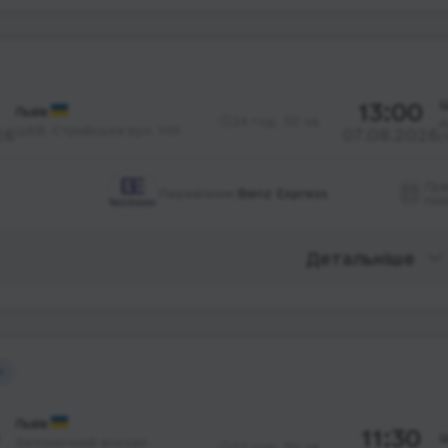
13:00
Ш
Львів
24 год. 30 хв.
А
ЦАВ, Стрийська вул. 109
26
07.08.2026
(
Гр
Перевізник:
Benz Express
пої
Детальніше
й
Львів
11:30
Ш
Залізничний вокзал
22 год. 30 хв.