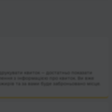
друкувати квиток — достатньо показати
лення з інформацією про квиток. Ви вже
ажирів та за вами буде заброньовано місце.