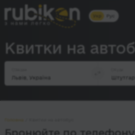
Укр
Рус
Квитки на автоб
Звідки
Куди
Головна
Квитки на автобус
Бронюйте по телефону 