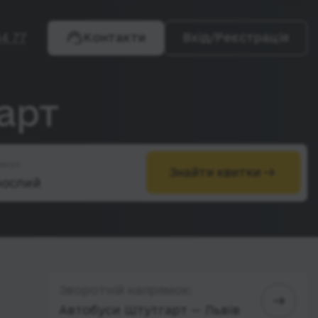
4 77
Контакти
Вхід/Реєстрація
арт
жири
Знайти квитки
Зворотній напрямок:
Автобуси Штутгарт — Львів