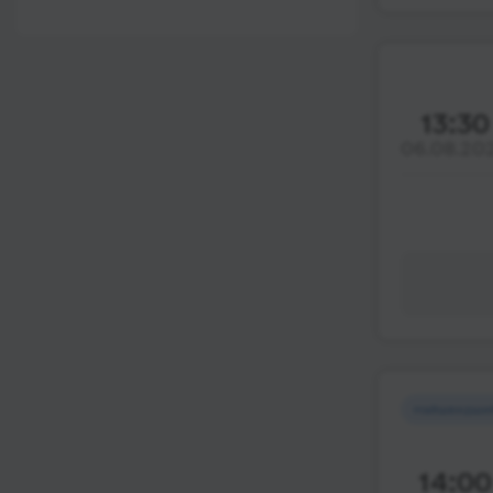
12:00 - 18:00
Wi-Fi
Після 18:00
Туалет
Розетка
13:30
06.08.20
Клімат-контроль
Напої
Індивідуальні ремені
безпеки
Відеосистема
Аудіосистема в
автобусі
Сидіння
підвищенного
Найшвидши
комфорту
Лежачі місця
14:00