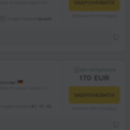
ЗАБРОНЮВАТИ
аїзд за вашою адресою
ОПЛАТА ПРИ ПОСАДЦІ
Графік поїздок:
Щодня
БЕЗ ПЕРЕДПЛАТИ
170 EUR
тутгарт
аїзд за вашою адресою
ЗАБРОНЮВАТИ
Графік поїздок:
ВТ, ЧТ, СБ
ОПЛАТА ПРИ ПОСАДЦІ