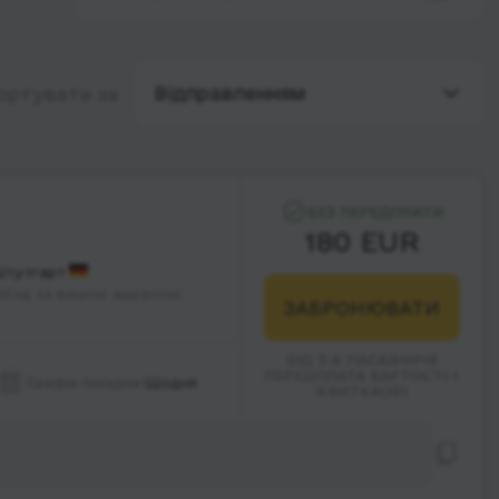
Відправленням
ортувати за
БЕЗ ПЕРЕДПЛАТИ
180 EUR
тутгарт
аїзд за вашою адресою
ЗАБРОНЮВАТИ
ВІД 3-Х ПАСАЖИРІВ
ПЕРЕДПЛАТА ВАРТОСТІ 1
Графік поїздок:
Щодня
КВИТКА(ІВ)