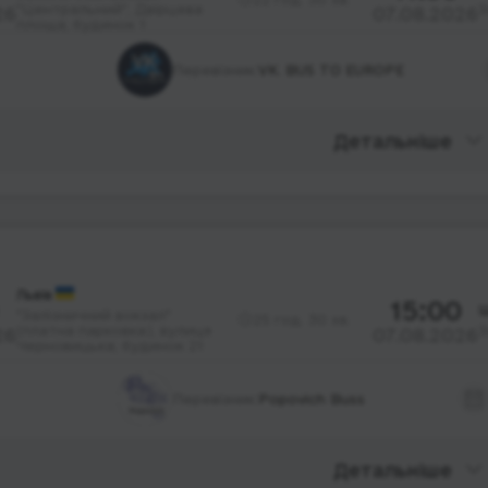
"Центральний", Двірцева
З
26
07.08.2026
площа; будинок 1
Перевізник:
VK. BUS TO EUROPE
Детальніше
Львів
15:00
Ш
"Залізничний вокзал"
25 год. 30 хв.
(платна парковка), вулиця
З
26
07.08.2026
Черновицька; будинок 21
Перевізник:
Popovich Buss
Детальніше