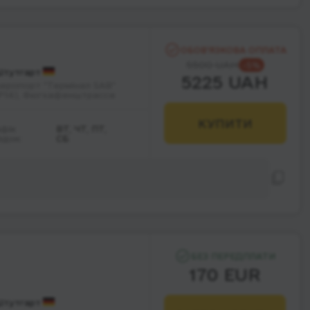
ОБОВ’ЯЗКОВА ОПЛАТА
5500 UAH
-5%
тутгарт
5225 UAH
еропорт "Термінал SAB"
P14), Фюгхафенштрассе
КУПИТИ
афік
ВТ, ЧТ, ПТ,
здок:
СБ
БЕЗ ПЕРЕДПЛАТИ
170 EUR
тутгарт