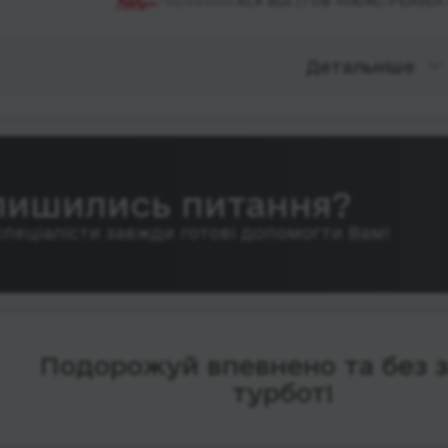
Перевізник:
KLR Bus (ТОВ «ЛЮКС-РЕЙЗЕН 
Детальніше
лишились питання?
спеціалісти завжди готові допомогти Вам!
Подорожуй впевнено та без 
турбот!