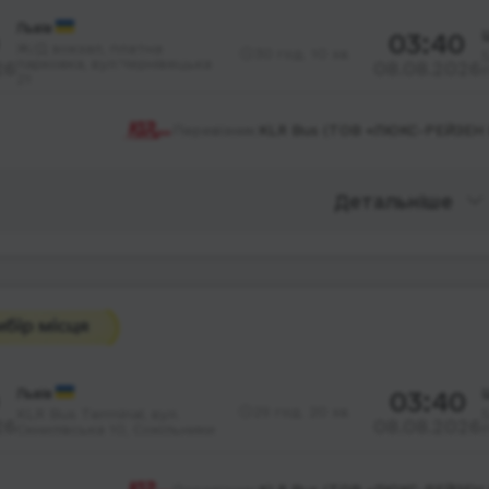
Львів
03:40
Ж/Д вокзал, платна
30 год. 10 хв.
S
парковка, вул.Чернівецька
26
08.08.2026
F
21
Перевізник:
KLR Bus (ТОВ «ЛЮКС-РЕЙЗЕН 
Детальніше
Львів
03:40
29 год. 20 хв.
KLR Bus Terminal, вул.
26
08.08.2026
Скнилівська 10, Сокільники