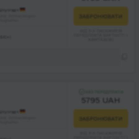
Штутгарт
ЗАБРОНЮВАТИ
AB, Echterdingen
lughafen
ВІД 3-Х ПАСАЖИРІВ
ПЕРЕДПЛАТА ВАРТОСТІ 1
БІС»)
КВИТКА(ІВ)
БЕЗ ПЕРЕДПЛАТИ
5795 UAH
Штутгарт
SAB, Echterdingen
ЗАБРОНЮВАТИ
Flughafen
ВІД 3-Х ПАСАЖИРІВ
ПЕРЕДПЛАТА ВАРТОСТІ 1