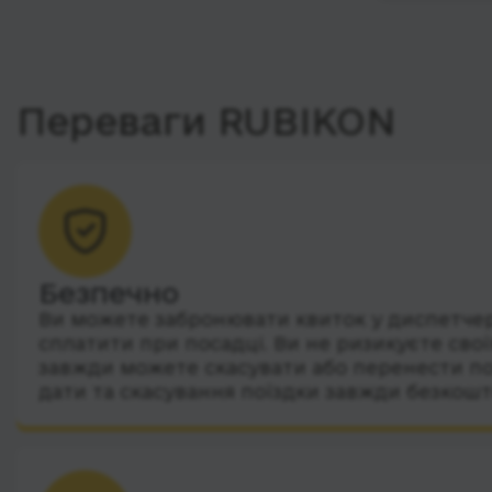
Переваги RUBIKON
Безпечно
Ви можете забронювати квиток у диспетчера
сплатити при посадці. Ви не ризикуєте сво
завжди можете скасувати або перенести по
дати та скасування поїздки завжди безкошт