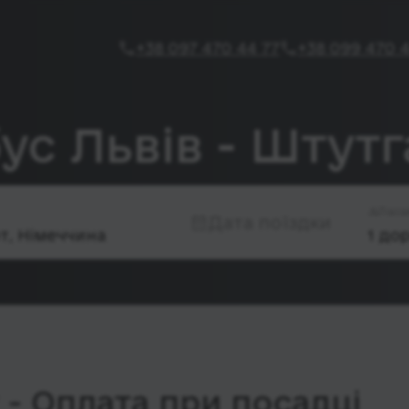
+38 097 470 44 77
+38 099 470 4
ус Львів - Штутг
Паса
Дата поїздки
- Оплата при посадці