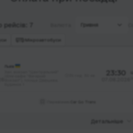
 рейсів: 7
Гривня
Валюта
С
уси
Мікроавтобуси
Львів
23:30
Зал. вокзал "Центральний"
Ш
35 год. 30 хв.
(біля кафе "Вечірній
З
26
07.08.2026
Вокзал"), площа Двірцева;
будинок 1
Перевізник:
Car Go Trans
Детальніше