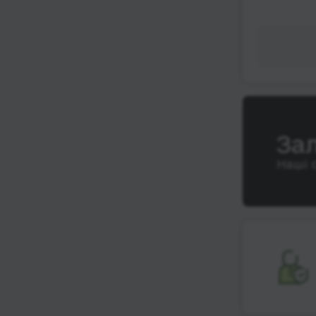
За
Наші 