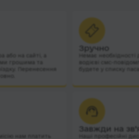
Зручно
 або на сайті, а
Немає необхідності 
їми грошима та
водієві смс-повідом
їздку. Перенесення
будете у списку пас
овно.
Завжди на зв’
місію нам платить
Наші професійні дис