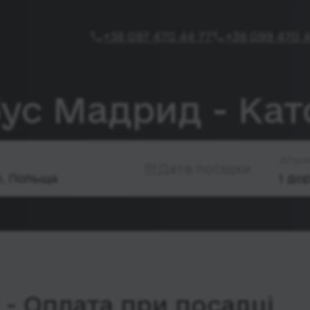
+38 097 470 44 77
+38 099 470 4
бус Мадрид - Кат
Паса
Дата поїздки
- Оплата при посадці