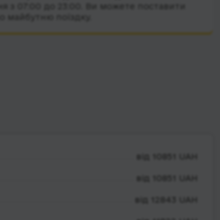
я з 07:00 до 23:00. Ви можете поставити
о майбутню поїздку.
від 10851 UAH
від 10851 UAH
від 12843 UAH