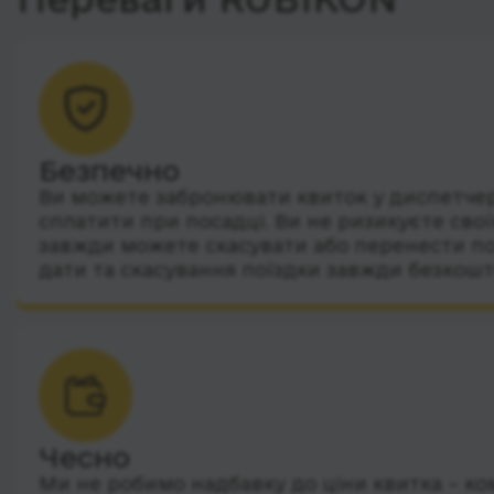
Безпечно
Ви можете забронювати квиток у диспетчера
сплатити при посадці. Ви не ризикуєте сво
завжди можете скасувати або перенести по
дати та скасування поїздки завжди безкошт
Чесно
Ми не робимо надбавку до ціни квитка – ко