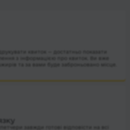
друкувати квиток — достатньо показати
лення з інформацією про квиток. Ви вже
ажирів та за вами буде заброньовано місце.
язку
петчери завжди готові відповісти на всі