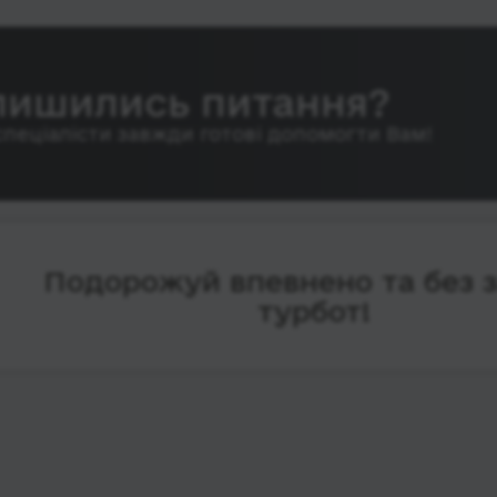
лишились питання?
спеціалісти завжди готові допомогти Вам!
Подорожуй впевнено та без 
турбот!