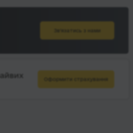
Зв’язатись з нами
зайвих
Оформити страхування