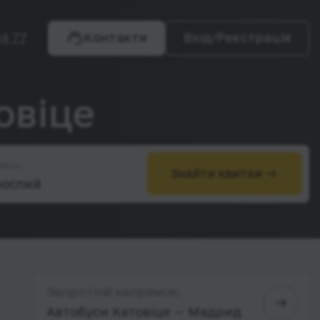
4 77
Контакти
Вхід/Реєстрація
овіце
жири
Знайти квитки
Зворотній напрямок:
Автобуси Катовіце — Мадрид