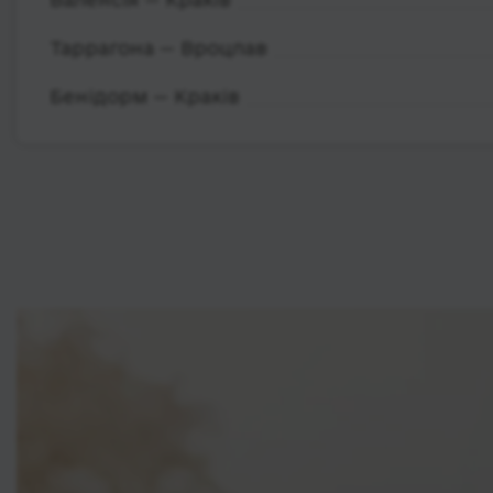
Таррагона — Вроцлав
Бенідорм — Краків