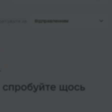
Відправленням
ортувати за
, спробуйте щось