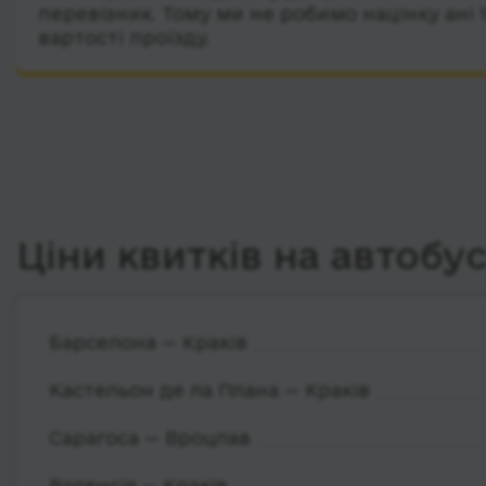
перевізник. Тому ми не робимо націнку ані 
вартості проїзду.
Ціни квитків на автобу
Барселона — Краків
Кастельон де ла Плана — Краків
Сарагоса — Вроцлав
Валенсія — Краків