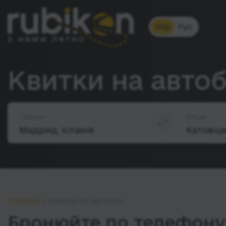
Укр
Рус
Квитки на авто
Звідки
Куди
Головна
Квитки на автобус
Бронюйте по телефону 