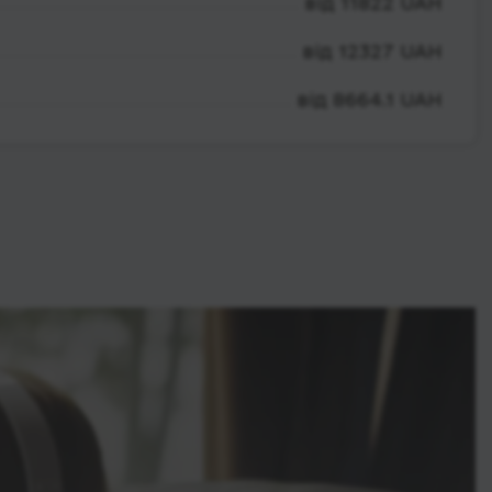
від 11822 UAH
від 12327 UAH
від 8664.1 UAH