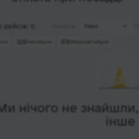
 рейсів: 0
Євро
Валюта
С
рти
Автобуси
Мікроавтобуси
Ми нічого не знайшли
інше