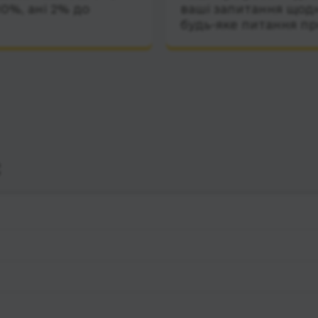
10%, ані 2% до
ваші запитання щодн
будь-яке питання пр
с