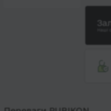
12:00 - 18:00
Wi-Fi
Після 18:00
Туалет
За
Розетка
Наші 
Клімат-контроль
Напої
Індивідуальні ремені
безпеки
Відеосистема
Аудіосистема в
автобусі
Сидіння
підвищенного
комфорту
Лежачі місця
Переваги RUBIKON