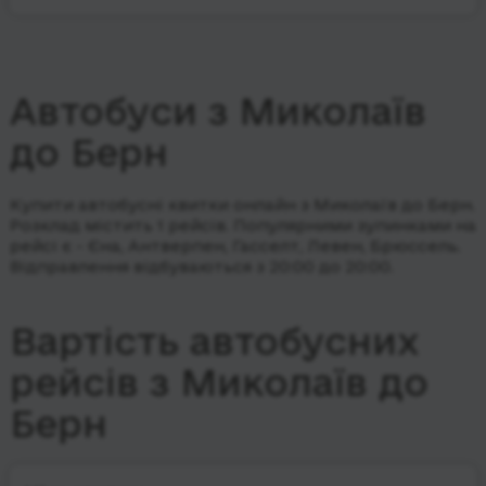
Автобуси з Миколаїв
до Берн
Купити автобусні квитки онлайн з Миколаїв до Берн.
Розклад містить 1 рейсів.
Популярними зупинками на
рейсі є - Єна, Антверпен, Гасселт, Левен, Брюссель.
Відправлення відбуваються з 20:00 до 20:00.
Вартість автобусних
рейсів з Миколаїв до
Берн