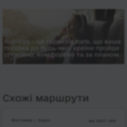
Rubikon – це гарантія того, що ваша
поїздка до будь-якої країни пройде
спокійно, комфортно та за планом.
Схожі маршрути
Житомир — Берн
від 13037 UAH