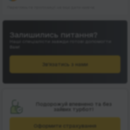
Перегляньте пропозиції на інші дати нижче.
Залишились питання?
Наші спеціалісти завжди готові допомогти
Вам!
Зв’язатись з нами
Подорожуй впевнено та без
зайвих турбот!
Оформити страхування