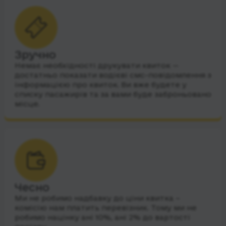
Зручно
Немає необхідності друкувати квиток —
достатньо показати водієві смс-повідомлення з
інформацією про квиток. Ви вже будете у
списку пасажирів та за вами буде заброньовано
місце.
Чесно
Ми не робимо надбавку до ціни квитка –
комісію нам платить перевізник. Тому ми не
робимо націнку ані 10%, ані 2% до вартості