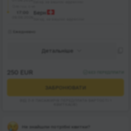
07.08.2026
Заїзд за вашою адресою
46 год. 0 хв.
17:00
Берн
09.08.2026
Заїзд, за вашою адресою
Ежедневно
Детальніше
250 EUR
БЕЗ ПЕРЕДПЛАТИ
ЗАБРОНЮВАТИ
ВІД 3-Х ПАСАЖИРІВ ПЕРЕДПЛАТА ВАРТОСТІ 1
КВИТКА(ІВ)
Не знайшли потрібні квитки?