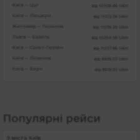
Київ — Цуг
від 10328.46 UAH
Київ — Люцерн
від 11212.36 UAH
Житомир — Лозанна
від 11236.28 UAH
Львів — Базель
від 10254.58 UAH
Київ — Санкт-Галлен
від 11237.86 UAH
Київ — Лозанна
від 8936.53 UAH
Київ — Берн
від 8918.92 UAH
Популярні рейси
З міста Київ