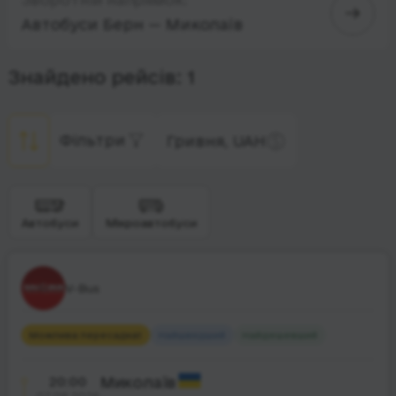
Автобуси Берн — Миколаїв
Знайдено рейсів: 1
Фільтри
Гривня, UAH
Автобуси
Мікроавтобуси
V-Bus
Можлива пересадка
1
Найшвидший
Найдешевший
20:00
Миколаїв