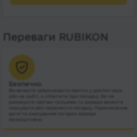
Переваги RUBIKON
Безпечно
Ви можете забронювати квиток у диспетчера
або на сайті, а сплатити при посадці. Ви не
ризикуєте своїми грошима та завжди можете
скасувати або перенести поїздку. Перенесення
дати та скасування поїздки завжди
безкоштовно.