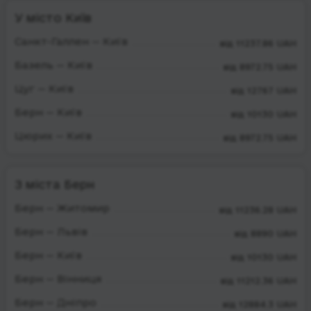
У місто Київ
Санкт-Галлен — Київ
від 11237.86 UAH
Базель — Київ
від 8972.75 UAH
Цуг — Київ
від 12767 UAH
Берн — Київ
від 10130 UAH
Цюрих — Київ
від 8972.75 UAH
З міста Берн
Берн — Житомир
від 11236.28 UAH
Берн — Львів
від 8890 UAH
Берн — Київ
від 10130 UAH
Берн — Вінниця
від 11212.36 UAH
Берн — Дніпро
від 12884.3 UAH