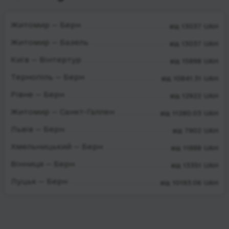
Житомир — Берн
від 13037 UAH
Житомир — Базель
від 13037 UAH
Київ — Вінтертур
від 15898 UAH
Тернопіль — Берн
від 10841.31 UAH
Рівне — Берн
від 12922 UAH
Житомир — Санкт-Галлен
від 11280.03 UAH
Львів — Берн
від 7902 UAH
Хмельницький — Берн
від 11888 UAH
Вінниця — Берн
від 13351 UAH
Луцьк — Берн
від 10193.06 UAH