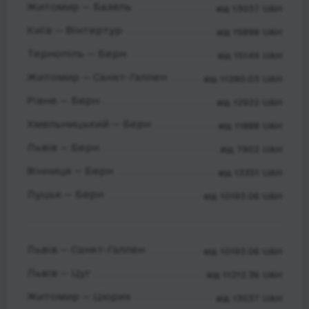
Житомир — Базель
від 13037 UAH
Київ — Вінтертур
від 15898 UAH
Тернопіль — Берн
від 15149 UAH
Житомир — Санкт-Галлен
від 11280.03 UAH
Рівне — Берн
від 12922 UAH
Хмельницький — Берн
від 11888 UAH
Львів — Берн
від 7902 UAH
Вінниця — Берн
від 13351 UAH
Луцьк — Берн
від 10193.06 UAH
Львів — Санкт-Галлен
від 10193.06 UAH
Львів — Цуг
від 11212.36 UAH
Житомир — Цюрих
від 13037 UAH