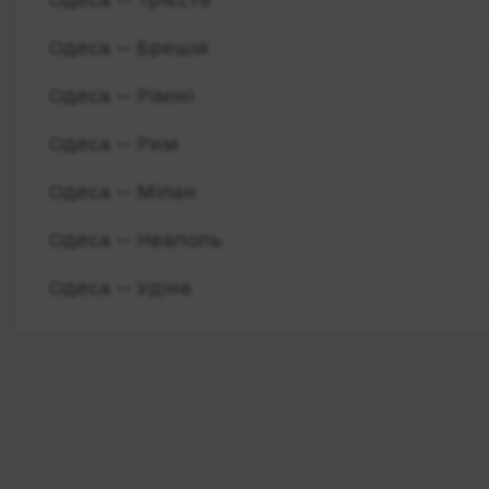
Одеса — Брешія
Одеса — Ріміні
Одеса — Рим
Одеса — Мілан
Одеса — Неаполь
Одеса — Удіне