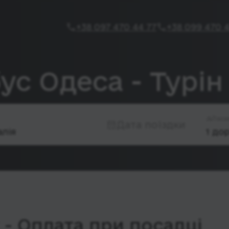
+38 097 470 44 77
+38 099 470 4
ус Одеса - Турін
Паса
Дата поїздки
- Оплата при посадці