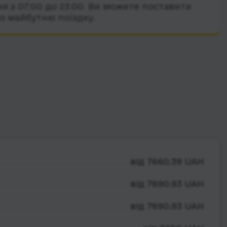
я з 07:00 до 23:00. Ви можете поставити
о майбутню поїздку.
від 7660.39 UAH
від 7690.93 UAH
від 7690.93 UAH