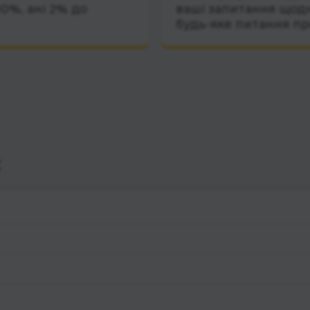
10%, ані 2% до
ваші запитання щодн
будь-яке питання пр
с