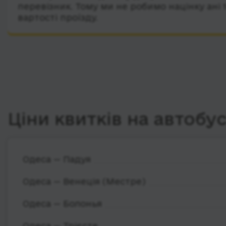
перевізник. Тому ми не робимо націнку ані 
вартості проїзду.
Ціни квитків на автобу
Одеса — Падуя
Одеса — Венеція (Местре)
Одеса — Болонья
Одеса — Трієсте