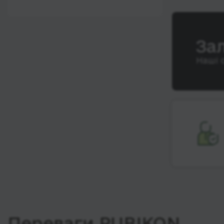
12:00 - 18:00
Wi-Fi
Після 18:00
Туалет
За
Розетка
Наші 
Клімат-контроль
Напої
Індивідуальні ремені
безпеки
Відеосистема
Аудіосистема в
автобусі
Сидіння
підвищенного
комфорту
Лежачі місця
Переваги RUBIKON