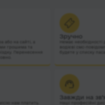
Зручно
 або на сайті, а
Немає необхідності 
їми грошима та
водієві смс-повідом
їздку. Перенесення
будете у списку пас
овно.
Завжди на зв’
місію нам платить
Наші професійні дис