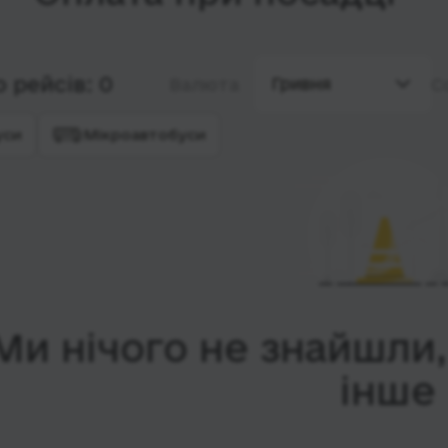
 рейсів: 0
Гривня
Валюта
С
уси
Мікроавтобуси
Ми нічого не знайшли
інше