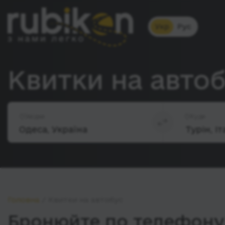
Укр
Рус
Квитки на автоб
Звідки
Куди
Головна
Квитки на автобус
Бронюйте по телефону 