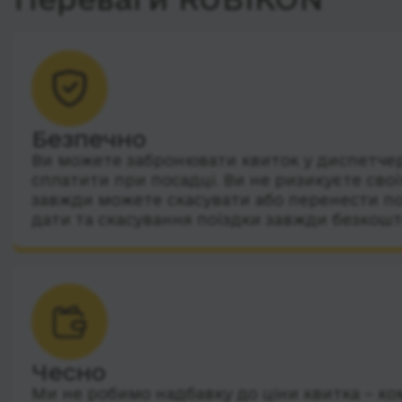
Безпечно
Ви можете забронювати квиток у диспетчера
сплатити при посадці. Ви не ризикуєте сво
завжди можете скасувати або перенести по
дати та скасування поїздки завжди безкошт
Чесно
Ми не робимо надбавку до ціни квитка – ко