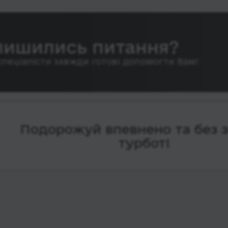
лишились питання?
спеціалісти завжди готові допомогти Вам!
Подорожуй впевнено та без 
турбот!