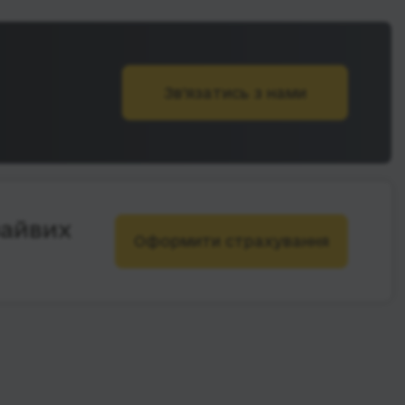
Зв’язатись з нами
зайвих
Оформити страхування