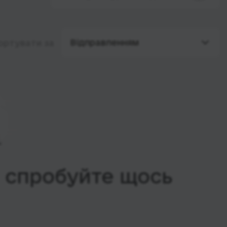
Відправленням
ортувати за
, спробуйте щось