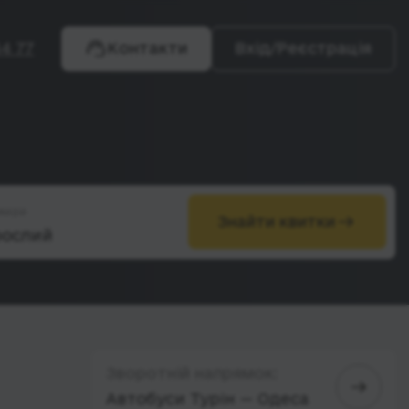
4 77
Контакти
Вхід/Реєстрація
жири
Знайти квитки
Зворотній напрямок:
Автобуси Турін — Одеса