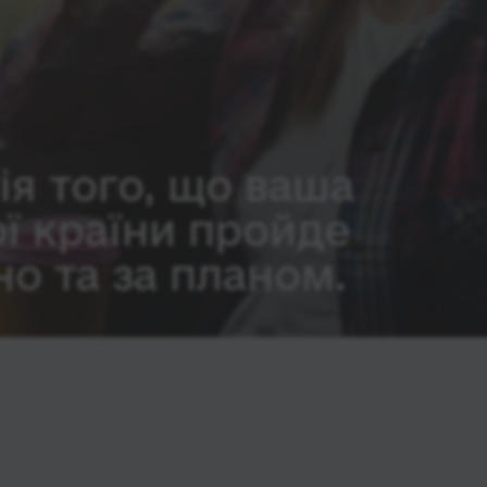
ія того, що ваша
ої країни пройде
о та за планом.