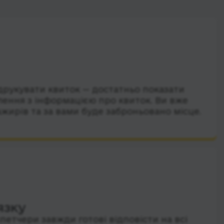
друкувати квиток — достатньо показати
лення з інформацією про квиток. Ви вже
ажирів та за вами буде заброньовано місце.
язку
петчери завжди готові відповісти на всі