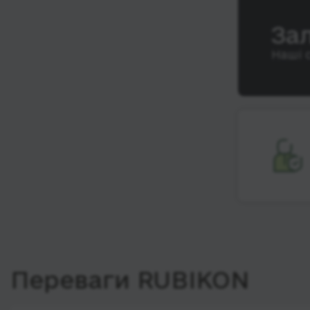
За
Наші 
Переваги RUBIKON