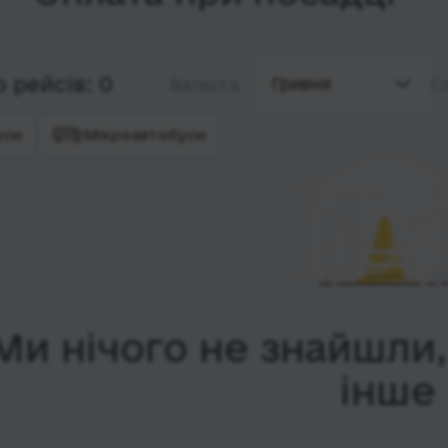
 рейсів: 0
Гривня
Валюта
С
уси
Мікроавтобуси
Ми нічого не знайшли
інше