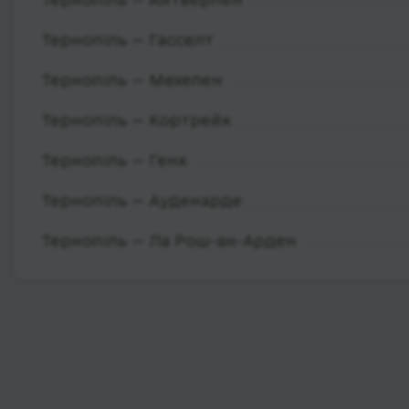
Тернопіль — Гасселт
Тернопіль — Мехелен
Тернопіль — Кортрейк
Тернопіль — Генк
Тернопіль — Ауденарде
Тернопіль — Ла Рош-ан-Арден