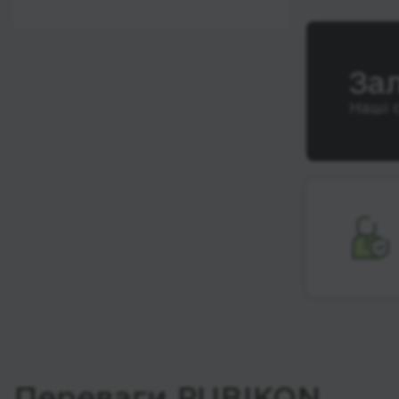
12:00 - 18:00
Wi-Fi
Після 18:00
Туалет
За
Розетка
Наші 
Клімат-контроль
Напої
Індивідуальні ремені
безпеки
Відеосистема
Аудіосистема в
автобусі
Сидіння
підвищенного
комфорту
Лежачі місця
Переваги RUBIKON