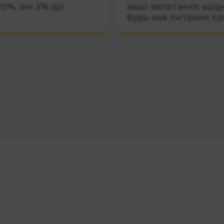
10%, ані 2% до
ваші запитання щодн
будь-яке питання пр
с