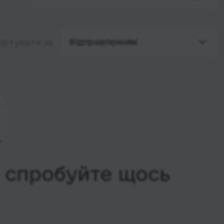
Відправленням
ортувати за
, спробуйте щось