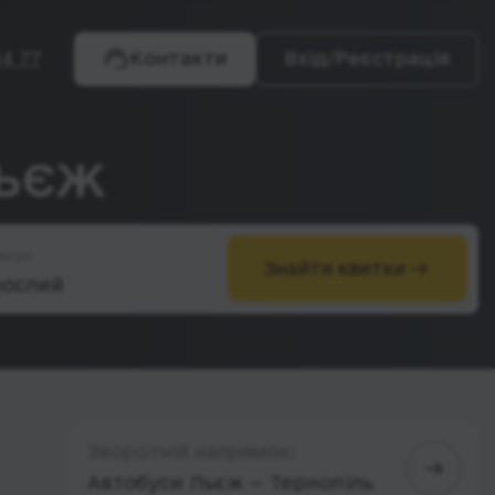
4 77
Контакти
Вхід/Реєстрація
Льєж
жири
Знайти квитки
Зворотній напрямок:
Автобуси Льєж — Тернопіль