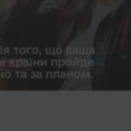
ія того, що ваша
ої країни пройде
о та за планом.