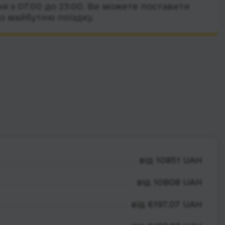
я з 07:00 до 23:00. Ви можете поставити
о майбутню поїздку.
від 10851 UAH
від 10808 UAH
від 6197.07 UAH