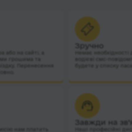
Зручно
 або на сайті, а
Немає необхідності 
їми грошима та
водієві смс-повідом
їздку. Перенесення
будете у списку пас
овно.
Завжди на зв’
місію нам платить
Наші професійні дис