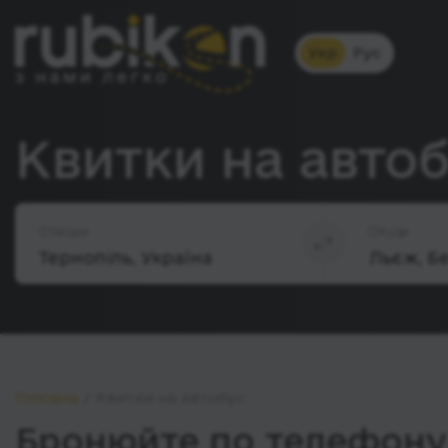
Укр
Рус
Квитки на автоб
Звідки
Куди
Головна
Квитки на автобус
Бронюйте по телефону 