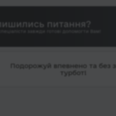
лишились питання?
спеціалісти завжди готові допомогти Вам!
Подорожуй впевнено та без 
турбот!