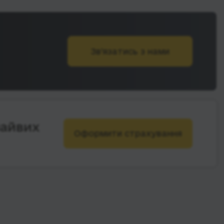
Зв’язатись з нами
зайвих
Оформити страхування