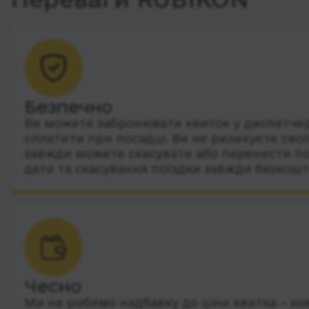
Безпечно
Ви можете забронювати квиток у диспетчера
сплатити при посадці. Ви не ризикуєте сво
завжди можете скасувати або перенести по
дати та скасування поїздки завжди безкошт
Чесно
Ми не робимо надбавку до ціни квитка – ко