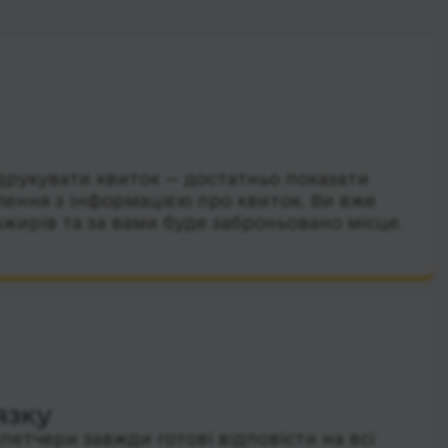
друкувати квиток — достатньо показати
лення з інформацією про квиток. Ви вже
ажирів та за вами буде заброньовано місце.
язку
петчери завжди готові відповісти на всі