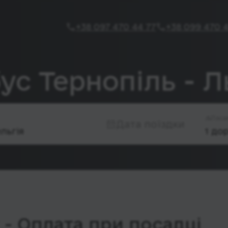
+38 097 470 44 77
+38 099 470 4
ус Тернопіль - 
Паса
Дата поїздки
- Оплата при посадці