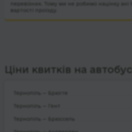
перевізник. Тому ми не робимо націнку ані 
вартості проїзду.
Ціни квитків на автобу
Тернопіль — Брюгге
Тернопіль — Гент
Тернопіль — Брюссель
Тернопіль — Антверпен