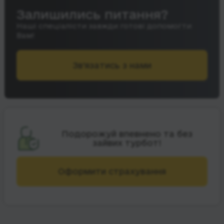
Залишились питання?
Наші спеціалісти завжди готові допомогти
Вам!
Зв’язатись з нами
Подорожуй впевнено та без
зайвих турбот!
Оформити страхування