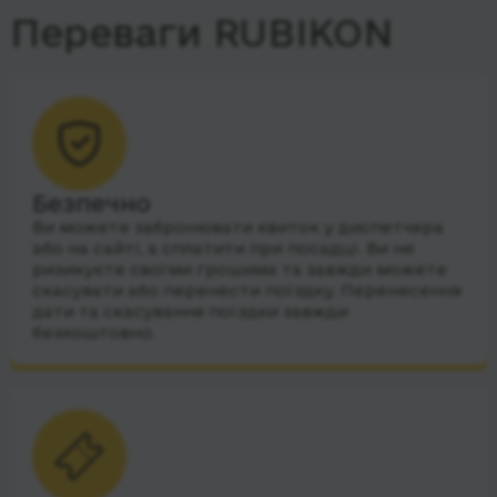
Переваги RUBIKON
Безпечно
Ви можете забронювати квиток у диспетчера
або на сайті, а сплатити при посадці. Ви не
ризикуєте своїми грошима та завжди можете
скасувати або перенести поїздку. Перенесення
дати та скасування поїздки завжди
безкоштовно.