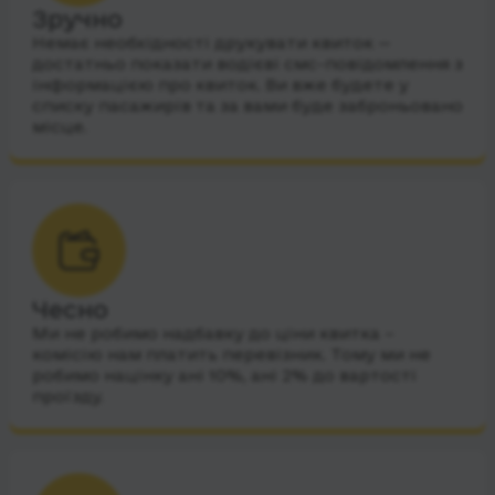
Зручно
Немає необхідності друкувати квиток —
достатньо показати водієві смс-повідомлення з
інформацією про квиток. Ви вже будете у
списку пасажирів та за вами буде заброньовано
місце.
Чесно
Ми не робимо надбавку до ціни квитка –
комісію нам платить перевізник. Тому ми не
робимо націнку ані 10%, ані 2% до вартості
проїзду.