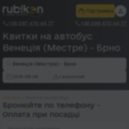
Підтримка
+38 097 470 44 77
+38 099 470 44 77
Квитки на автобус
Венеція (Местре) - Брно
Венеція (Местре) - Брно
2026-08-08
1 дорослий
Головна
Квитки на автобус
Бронюйте по телефону -
Оплата при посадці
Зворотній напрямок: