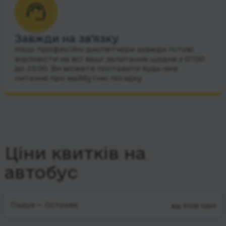
Завжди на зв’язку
Наші професійні диспетчери завжди готові
відповісти на всі ваші запитання щодня з 07:00
до 23:00. Ви можете поставити будь-яке
питання про майбутню поїздку.
Ціни квитків на
автобус
Падуя — Острава
від 5106 UAH