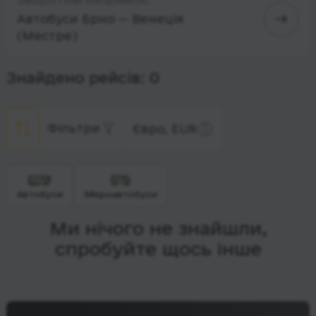
Автобуси Брно — Венеція
(Местре)
Знайдено рейсів: 0
Фільтри
Євро, EUR
Автобуси
Мікроавтобуси
Ми нічого не знайшли,
спробуйте щось інше