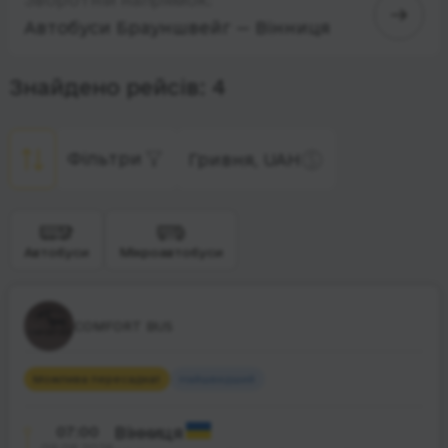
Автобуси Брауншвейг — Вінниця
Знайдено рейсів: 4
Фільтри
Гривня, UAH
Автобуси
Мікроавтобуси
COMFORT BUS
Можлива пересадка
1
Найшвидший
07:00
Вінниця