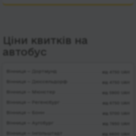
Ціни квитків на
автобус
Вінниця — Дортмунд
від 4750 UAH
Вінниця — Дюссельдорф
від 4750 UAH
Вінниця — Мюнстер
від 5900 UAH
Вінниця — Регенсбург
від 6750 UAH
Вінниця — Бонн
від 5700 UAH
Вінниця — Аугсбург
від 7650 UAH
Вінниця — Інгольштадт
від 6600 UAH