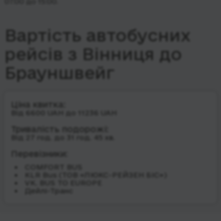
07:00 до 15:00.
Вартість автобусних
рейсів з Вінниця до
Брауншвейг
Ціна квитка:
Від 6600 UAH до 11236 UAH
Тривалість подорожі:
Від 27 год. до 31 год. 45 хв.
Перевізники:
COMFORT BUS
KLR Bus (ТОВ «ЛЮКС-РЕЙЗЕН БІС»)
VK. BUS TO EUROPE
Дейлі-Транс