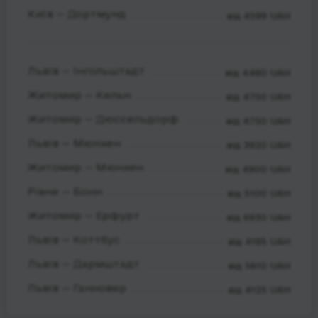
Київ — Дортмунд
від 4599 UAH
Львів — Інгольштадт
від 4480 UAH
Житомир — Кельн
від 4750 UAH
Житомир — Дюссельдорф
від 4750 UAH
Львів — Мюнхен
від 3920 UAH
Житомир — Мюнхен
від 4900 UAH
Рівне — Бонн
від 5100 UAH
Житомир — Ерфурт
від 6930 UAH
Львів — Коттбус
від 4185 UAH
Львів — Дармштадт
від 5610 UAH
Львів — Ганновер
від 4125 UAH