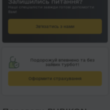
Залишились питання?
Наші спеціалісти завжди готові допомогти
Вам!
Зв’язатись з нами
Подорожуй впевнено та без
зайвих турбот!
Оформити страхування