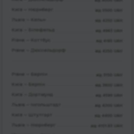
від 4000 UAH
Київ — Нюрнберг
від 5500 UAH
Львів — Кельн
від 4250 UAH
Київ — Білефельд
від 4983 UAH
Рівне — Коттбус
від 4185 UAH
Рівне — Дюссельдорф
від 4250 UAH
Рівне — Берлін
від 3150 UAH
Київ — Берлін
від 3900 UAH
Київ — Дортмунд
від 4599 UAH
Львів — Інгольштадт
від 4200 UAH
Київ — Штутгарт
від 4400 UAH
Львів — Нюрнберг
від 4101.83 UAH