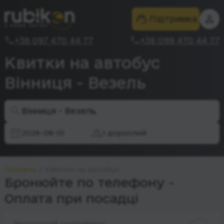
Підтримка
+38 097 470 44 77
+38 099 470 44 77
Квитки на автобус
Вінниця - Везель
Вінниця - Везель
2026-08-10
1 дорослий
Головна
Квитки на автобус
Бронюйте по телефону -
Оплата при посадці
Зворотній напрямок: