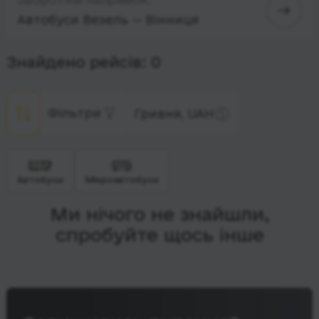
Автобуси Везель — Вінниця
Знайдено рейсів: 0
Фільтри
Гривня, UAH
Автобуси
Мікроавтобуси
Ми нічого не знайшли,
спробуйте щось інше