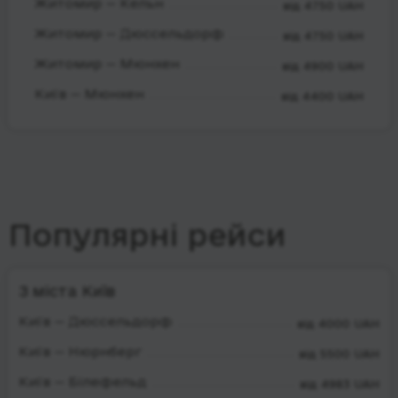
Житомир — Кельн
від 4750 UAH
Житомир — Дюссельдорф
від 4750 UAH
Житомир — Мюнхен
від 4900 UAH
Київ — Мюнхен
від 4400 UAH
Популярні рейси
З міста Київ
Київ — Дюссельдорф
від 4000 UAH
Київ — Нюрнберг
від 5500 UAH
Київ — Білефельд
від 4983 UAH