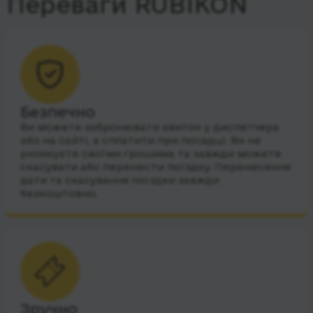
Переваги RUBIKON
Безпечно
Ви можете забронювати квиток у диспетчера
або на сайті, а сплатити при посадці. Ви не
ризикуєте своїми грошима та завжди можете
скасувати або перенести поїздку. Перенесення
дати та скасування поїздки завжди
безкоштовно.
Зручно