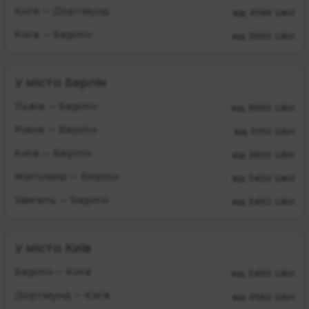
Київ — Дортмунд
від 4599 UAH
Київ — Берлін
від 3900 UAH
У місто Берлін
Львів — Берлін
від 3000 UAH
Рівне — Берлін
від 3150 UAH
Київ — Берлін
від 3900 UAH
Житомир — Берлін
від 3450 UAH
Звягель — Берлін
від 3450 UAH
У місто Київ
Берлін — Київ
від 3400 UAH
Дортмунд — Київ
від 4560 UAH