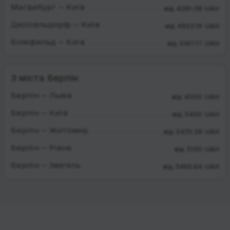
Магдебург — Київ
від 4281.08 UAH
Дюссельдорф — Київ
від 4922.19 UAH
Білефельд — Київ
від 5167.17 UAH
З міста Берлін
Берлін — Львів
від 4000 UAH
Берлін — Київ
від 3400 UAH
Берлін — Житомир
від 3435.28 UAH
Берлін — Рівне
від 3150 UAH
Берлін — Звягель
від 3465.64 UAH