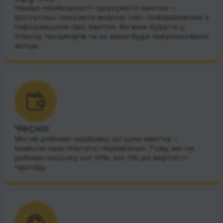
Немає необхідності друкувати квиток —
достатньо показати водієві смс-повідомлення з
інформацією про квиток. Ви вже будете у
списку пасажирів та за вами буде заброньовано
місце.
Чесно
Ми не робимо надбавку до ціни квитка –
комісію нам платить перевізник. Тому ми не
робимо націнку ані 10%, ані 2% до вартості
проїзду.