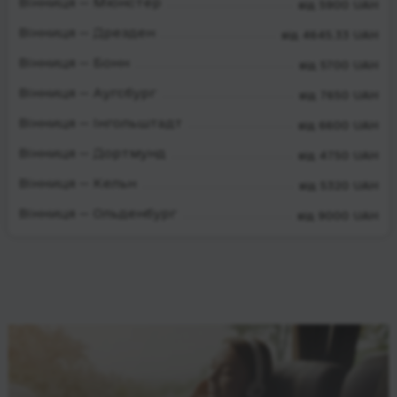
Вінниця — Мюнстер
від 5900 UAH
Вінниця — Дрезден
від 4645.33 UAH
Вінниця — Бонн
від 5700 UAH
Вінниця — Аугсбург
від 7650 UAH
Вінниця — Інгольштадт
від 6600 UAH
Вінниця — Дортмунд
від 4750 UAH
Вінниця — Кельн
від 5320 UAH
Вінниця — Ольденбург
від 9000 UAH