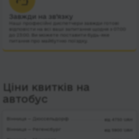
Завжди на зв’язку
Наші професійні диспетчери завжди готові
відповісти на всі ваші запитання щодня з 07:00
до 23:00. Ви можете поставити будь-яке
питання про майбутню поїздку.
Ціни квитків на
автобус
Вінниця — Дюссельдорф
від 4750 UAH
Вінниця — Регенсбург
від 5900 UAH