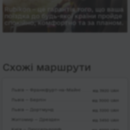
Rubikon – це гарантія того, що ваша
поїздка до будь-якої країни пройде
спокійно, комфортно та за планом.
Схожі маршрути
Львів — Франкфурт-на-Майні
від 3920 UAH
Львів — Берлін
від 3000 UAH
Львів — Дортмунд
від 3200 UAH
Житомир — Дрезден
від 3450 UAH
Київ — Дюссельдорф