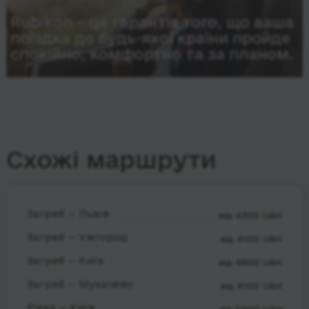
Rubikon – це гарантія того, що ваша
поїздка до будь-якої країни пройде
спокійно, комфортно та за планом.
Схожі маршрути
Загреб — Львів
від 4300 UAH
Загреб — Ужгород
від 4100 UAH
Загреб — Київ
від 4800 UAH
Загреб — Мукачево
від 4100 UAH
Рієка — Київ