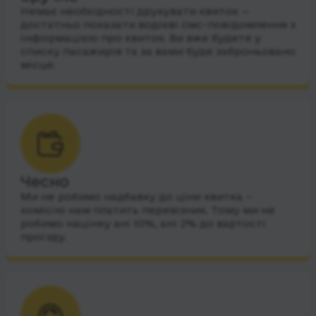
Немає необхідності друкувати квиток —
достатньо показати водієві смс-повідомлення з
інформацією про квиток. Ви вже будете у
списку пасажирів та за вами буде заброньовано
місце.
Чесно
Ми не робимо надбавку до ціни квитка –
комісію нам платить перевізник. Тому ми не
робимо націнку ані 10%, ані 2% до вартості
проїзду.