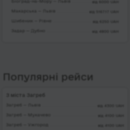
Біоград-на-Мору — Львів
від 6000 UAH
Макарська — Львів
від 5167.17 UAH
Шибеник — Рівне
від 6250 UAH
Задар — Дубно
від 4800 UAH
Популярні рейси
З міста Загреб
Загреб — Львів
від 4300 UAH
Загреб — Мукачево
від 4100 UAH
Загреб — Ужгород
від 4100 UAH