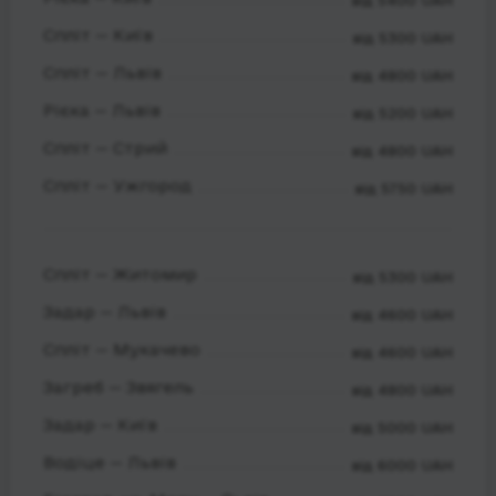
від 5400 UAH
Спліт — Київ
від 5300 UAH
Спліт — Львів
від 4800 UAH
Рієка — Львів
від 5200 UAH
Спліт — Стрий
від 4800 UAH
Спліт — Ужгород
від 5750 UAH
Спліт — Житомир
від 5300 UAH
Задар — Львів
від 4600 UAH
Спліт — Мукачево
від 4600 UAH
Загреб — Звягель
від 4800 UAH
Задар — Київ
від 5000 UAH
Водіце — Львів
від 6000 UAH