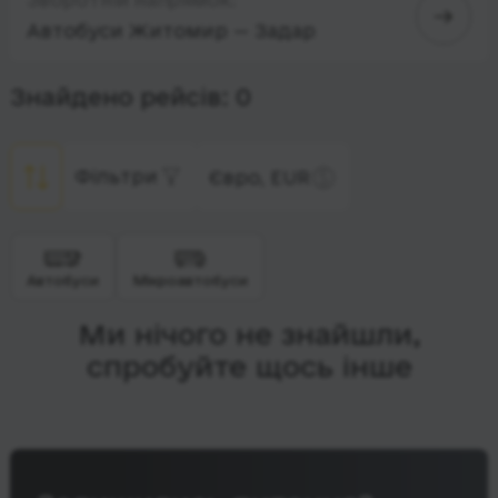
Автобуси Житомир — Задар
Знайдено рейсів: 0
Фільтри
Євро, EUR
Автобуси
Мікроавтобуси
Ми нічого не знайшли,
спробуйте щось інше