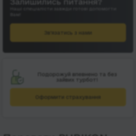
Залишились питання?
Наші спеціалісти завжди готові допомогти
Вам!
Зв’язатись з нами
Подорожуй впевнено та без
зайвих турбот!
Оформити страхування