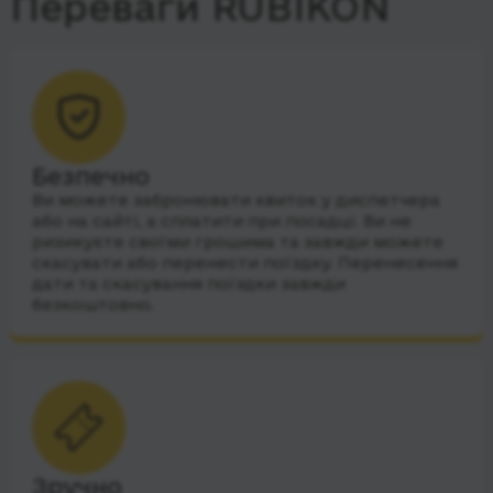
Переваги RUBIKON
Безпечно
Ви можете забронювати квиток у диспетчера
або на сайті, а сплатити при посадці. Ви не
ризикуєте своїми грошима та завжди можете
скасувати або перенести поїздку. Перенесення
дати та скасування поїздки завжди
безкоштовно.
Зручно