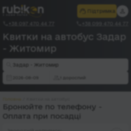
Підтримка
+38 097 470 44 77
+38 099 470 44 77
Квитки на автобус Задар
- Житомир
Задар - Житомир
2026-08-09
1 дорослий
Головна
Квитки на автобус
Бронюйте по телефону -
Оплата при посадці
Зворотній напрямок: