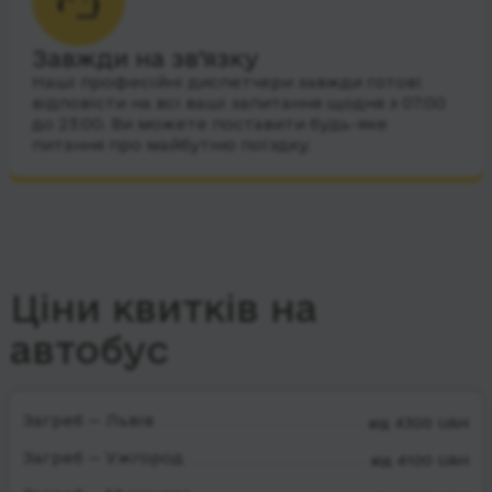
Завжди на зв’язку
Наші професійні диспетчери завжди готові
відповісти на всі ваші запитання щодня з 07:00
до 23:00. Ви можете поставити будь-яке
питання про майбутню поїздку.
Ціни квитків на
автобус
Загреб — Львів
від 4300 UAH
Загреб — Ужгород
від 4100 UAH