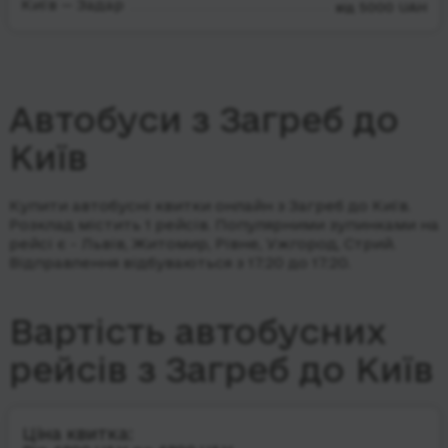
Київ — Задар
від 5000 UAH
Автобуси з Загреб до
Київ
Купити автобусні квитки онлайн з Загреб до Київ.
Розклад містить 1 рейсів.
Популярними зупинками на
рейсі є - Львів, Житомир, Рівне, Ужгород, Стрий.
Відправлення відбуваються з 17:20 до 17:20.
Вартість автобусних
рейсів з Загреб до Київ
Ціна квитка: