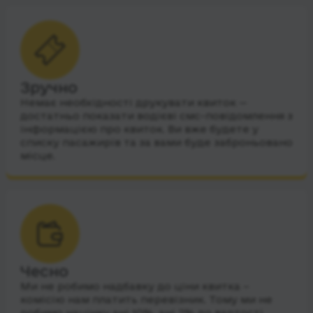
Зручно
Немає необхідності друкувати квиток —
достатньо показати водієві смс-повідомлення з
інформацією про квиток. Ви вже будете у
списку пасажирів та за вами буде заброньовано
місце.
Чесно
Ми не робимо надбавку до ціни квитка –
комісію нам платить перевізник. Тому ми не
робимо націнку ані 10%, ані 2% до вартості