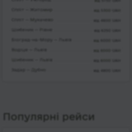
від 5750 UAH
Спліт — Житомир
від 5300 UAH
Спліт — Мукачево
від 4600 UAH
Шибеник — Рівне
від 6250 UAH
Біоград-на-Мору — Львів
від 6000 UAH
Водіце — Львів
від 6000 UAH
Шибеник — Львів
від 6000 UAH
Задар — Дубно
від 4800 UAH
Популярні рейси