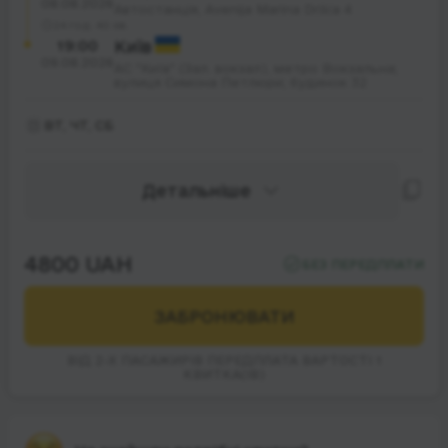
08.08.2026
Автостанція, Avenija Marina Držića 4
24 год. 40 хв.
19:00
Київ
09.08.2026
АС "Київ" (Зал. вокзал), метро Вокзальна;
вулиця Симона Петлюри; будинок 32
ВТ, ЧТ, СБ
Детальніше
4800 UAH
БЕЗ ПЕРЕДПЛАТИ
ЗАБРОНЮВАТИ
ВІД 2-Х ПАСАЖИРІВ ПЕРЕДПЛАТА ВАРТОСТІ 1
КВИТКА(ІВ)