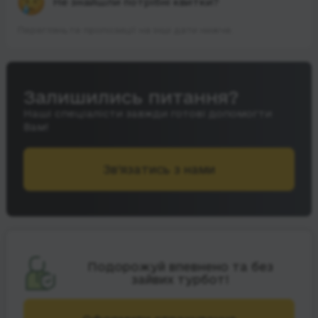
Не знайшли потрібні квитки?
Перегляньте пропозиції на інші дати нижче.
Залишились питання?
Наші спеціалісти завжди готові допомогти
Вам!
Зв’язатись з нами
Подорожуй впевнено та без
зайвих турбот!