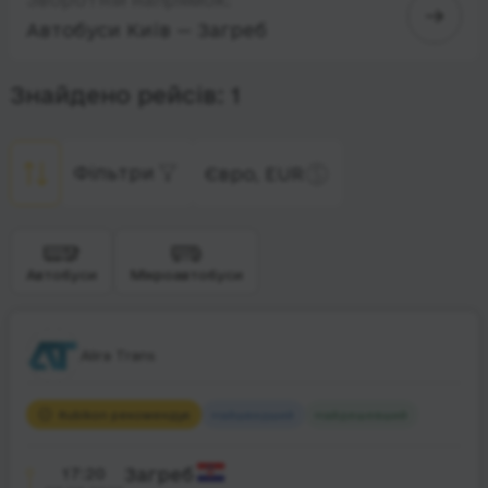
Автобуси Київ — Загреб
Знайдено рейсів: 1
Фільтри
Євро, EUR
Автобуси
Мікроавтобуси
Alira Trans
Rubikon рекомендує
Найшвидший
Найдешевший
17:20
Загреб