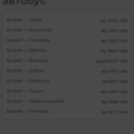
автобус
Загреб — Львів
від 4300 UAH
Загреб — Мукачево
від 4100 UAH
Загреб — Ужгород
від 4100 UAH
Загреб — Звягель
від 4800 UAH
Загреб — Вінниця
від 8142.87 UAH
Загреб — Дубно
від 5750 UAH
Загреб — Чернівці
від 8112 UAH
Загреб — Луцьк
від 6344 UAH
Загреб — Хмельницький
від 6998 UAH
Загреб — Полтава
від 9673 UAH