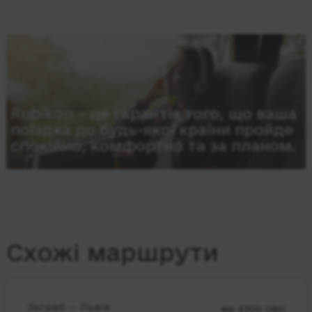
Rubikon – це гарантія того, що ваша
поїздка до будь-якої країни пройде
спокійно, комфортно та за планом.
Схожі маршрути
Загреб — Львів
від 4300 UAH