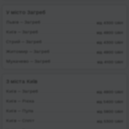
У місто Загреб
Львів — Загреб
від 4300 UAH
Київ — Загреб
від 4800 UAH
Стрий — Загреб
від 4300 UAH
Житомир — Загреб
від 4800 UAH
Мукачево — Загреб
від 4100 UAH
З міста Київ
Київ — Загреб
від 4800 UAH
Київ — Рієка
від 5400 UAH
Київ — Пула
від 5800 UAH
Київ — Спліт
від 5300 UAH