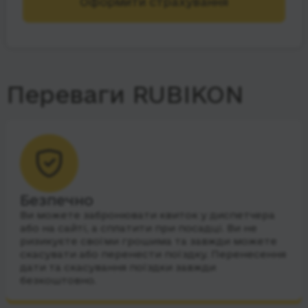
Оформити страхування
Переваги RUBIKON
Безпечно
Ви можете забронювати квиток у диспетчера
або на сайті, а сплатити при посадці. Ви не
ризикуєте своїми грошима та завжди можете
скасувати або перенести поїздку. Перенесення
дати та скасування поїздки завжди
безкоштовно.