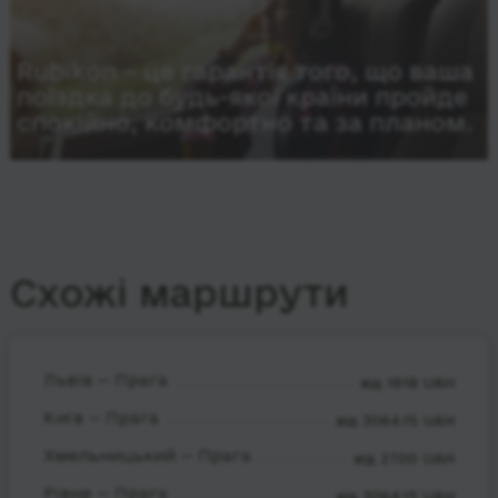
Rubikon – це гарантія того, що ваша
поїздка до будь-якої країни пройде
спокійно, комфортно та за планом.
Схожі маршрути
Львів — Прага
від 1618 UAH
Київ — Прага
від 3064.15 UAH
Хмельницький — Прага
від 2700 UAH
Рівне — Прага
від 3064.15 UAH