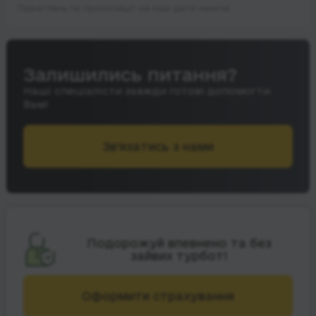
Перегляньте пропозиції на інші дати нижче.
Залишились питання?
Наші спеціалісти завжди готові допомогти
Вам!
Зв’язатись з нами
Подорожуй впевнено та без
зайвих турбот!
Оформити страхування