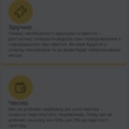
Зручно
Немає необхідності друкувати квиток —
достатньо показати водієві смс-повідомлення з
інформацією про квиток. Ви вже будете у
списку пасажирів та за вами буде заброньовано
місце.
Чесно
Ми не робимо надбавку до ціни квитка –
комісію нам платить перевізник. Тому ми не
робимо націнку ані 10%, ані 2% до вартості
проїзду.