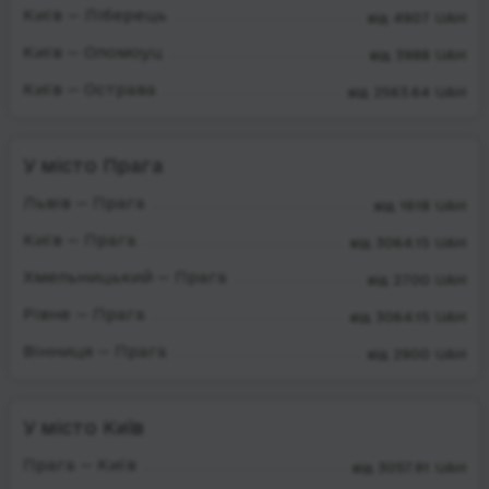
Київ — Ліберець
від 4907 UAH
Київ — Оломоуц
від 3988 UAH
Київ — Острава
від 2563.64 UAH
У місто Прага
Львів — Прага
від 1618 UAH
Київ — Прага
від 3064.15 UAH
Хмельницький — Прага
від 2700 UAH
Рівне — Прага
від 3064.15 UAH
Вінниця — Прага
від 2900 UAH
У місто Київ
Прага — Київ
від 3057.91 UAH