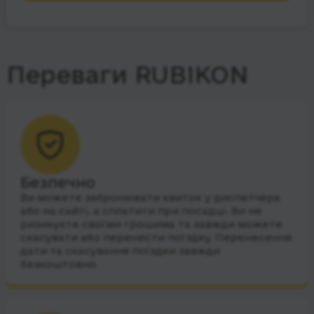
Переваги RUBIKON
Безпечно
Ви можете забронювати квиток у диспетчера
або на сайті, а сплатити при посадці. Ви не
ризикуєте своїми грошима та завжди можете
скасувати або перенести поїздку. Перенесення
дати та скасування поїздки завжди
безкоштовно.