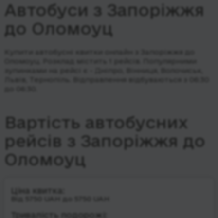
Автобуси з Запоріжжя
до Оломоуц
Купити автобусні квитки онлайн з Запоріжжя до
Оломоуц. Розклад містить 1 рейсів.
Популярними
зупинками на рейсі є - Дніпро, Вінниця, Волочиськ,
Львів, Тернопіль.
Відправлення відбуваються з 06:30
до 06:30.
Вартість автобусних
рейсів з Запоріжжя до
Оломоуц
Ціна квитка:
Від 5750 UAH до 5750 UAH
Тривалість подорожі: