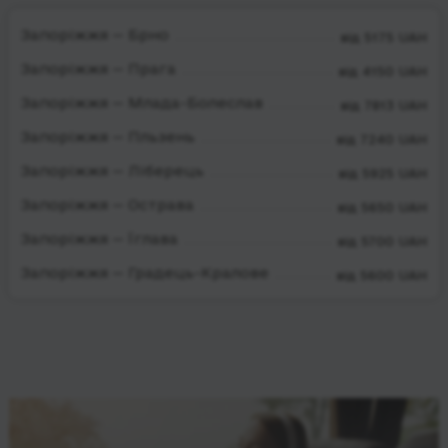
Запоріжжя — Брно
від 5175 UAH
Запоріжжя — Прага
від 4150 UAH
Запоріжжя — Млада-Болеслав
від 7813 UAH
Запоріжжя — Пльзень
від 7240 UAH
Запоріжжя — Ліберець
від 5925 UAH
Запоріжжя — Острава
від 5650 UAH
Запоріжжя — Їглава
від 5700 UAH
Запоріжжя — Градець-Кралове
від 5600 UAH