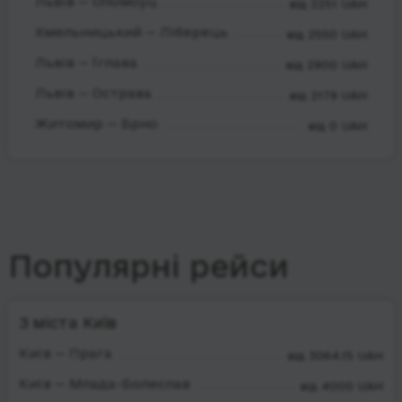
Львів — Оломоуц
від 2251 UAH
Хмельницький — Ліберець
від 2550 UAH
Львів — Їглава
від 2900 UAH
Львів — Острава
від 2179 UAH
Житомир — Брно
від 0 UAH
Популярні рейси
З міста Київ
Київ — Прага
від 3064.15 UAH
Київ — Млада-Болеслав
від 4000 UAH