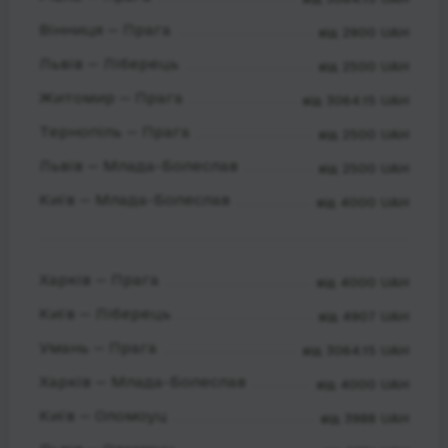
Вінниця — Прага
від 2900 UAH
Львів — Ліберець
від 2500 UAH
Житомир — Прага
від 3064.15 UAH
Тернопіль — Прага
від 2500 UAH
Львів — Млада-Болеслав
від 2500 UAH
Київ — Млада-Болеслав
від 4000 UAH
Харків — Прага
від 4000 UAH
Київ — Ліберець
від 4907 UAH
Умань — Прага
від 3064.15 UAH
Харків — Млада-Болеслав
від 4000 UAH
Київ — Оломоуц
від 3988 UAH