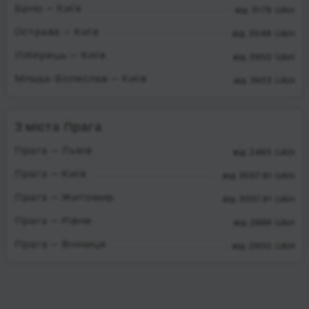
Брно — Київ
від 3179 UAH
Острава — Київ
від 3048 UAH
Ліберець — Київ
від 3950 UAH
Млада-Болеслав — Київ
від 3933 UAH
З міста Прага
Прага — Львів
від 2465 UAH
Прага — Київ
від 3057.91 UAH
Прага — Житомир
від 3057.91 UAH
Прага — Рівне
від 2888 UAH
Прага — Вінниця
від 2900 UAH