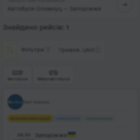
Автобуси Оломоуц — Запоріжжя
Знайдено рейсів: 1
Фільтри
Гривня, UAH
Автобуси
Мікроавтобуси
East Express
Можлива пересадка
1
Найшвидший
Найдешевший
06:30
Запоріжжя