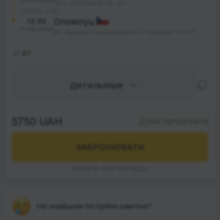
10.08.2026
АС1, Соборний пр. 20
31 год. 0 хв.
12:30
Оломоуц
11.08.2026
АС, вулиця Сладковського; будинок 142/37
ВТ
Детальніше
5750 UAH
БЕЗ ПЕРЕДПЛАТИ
ЗАБРОНЮВАТИ
ОПЛАТА ПРИ ПОСАДЦІ
Не знайшли потрібні квитки?