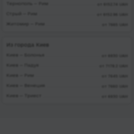
Тернополь — Рим
от 6152.74 UAH
Стрый — Рим
от 6152.96 UAH
Житомир — Рим
от 7665 UAH
Из города Киев
Киев — Болонья
от 6930 UAH
Киев — Падуя
от 7178.2 UAH
Киев — Рим
от 7645 UAH
Киев — Венеция
от 7660 UAH
Киев — Триест
от 6930 UAH