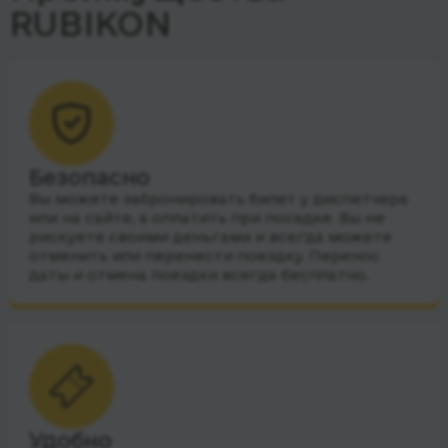
RUBIKON
Безопасно
Вы можете забронировать билет у диспетчера
или на сайте, а оплатить при посадке. Вы не
рискуете своими деньгами и всегда можете
отменить или перенести поездку. Перенос
даты и отмена поездки всегда бесплатно.
Удобно