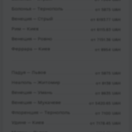
Болонья — Тернополь
от 5875 UAH
Венеция — Стрый
от 6193.77 UAH
Рим — Киев
от 6115.83 UAH
Венеция — Ровно
от 7151.36 UAH
Феррара — Киев
от 8954 UAH
Падуя — Львов
от 5875 UAH
Неаполь — Житомир
от 8138 UAH
Венеция — Умань
от 8635 UAH
Венеция — Мукачеве
от 5420.65 UAH
Флоренция — Тернополь
от 7100 UAH
Удине — Киев
от 7178.45 UAH