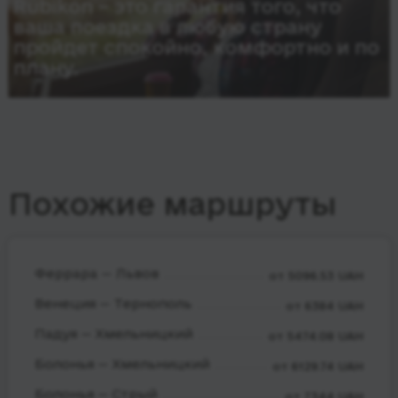
Rubikon – это гарантия того, что
ваша поездка в любую страну
пройдет спокойно, комфортно и по
плану.
Похожие маршруты
Феррара — Львов
от 5096.53 UAH
Венеция — Тернополь
от 6384 UAH
Падуя — Хмельницкий
от 5474.08 UAH
Болонья — Хмельницкий
от 6129.74 UAH
Болонья — Стрый
от 7344 UAH