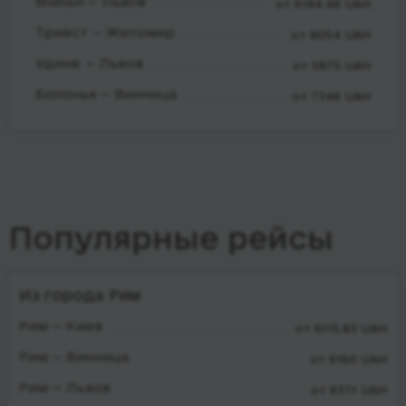
Милан — Львов
от 6184.46 UAH
Триест — Житомир
от 8054 UAH
Удине — Львов
от 5875 UAH
Болонья — Винница
от 7346 UAH
Популярные рейсы
Из города Рим
Рим — Киев
от 6115.83 UAH
Рим — Винница
от 6160 UAH
Рим — Львов
от 6371 UAH