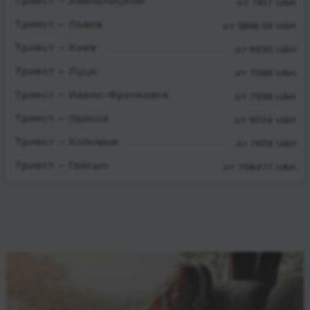
Триест — Хмельницкий
от 7417 UAH
Триест — Львов
от 5896.59 UAH
Триест — Киев
от 6930 UAH
Триест — Луцк
от 7098 UAH
Триест — Ивано-Франковск
от 7098 UAH
Триест — Одесса
от 9024 UAH
Триест — Коломыя
от 7659 UAH
Триест — Гайсын
от 7084.17 UAH