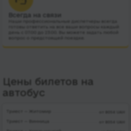
Всегда на связи
Наши профессиональные диспетчеры всегда
готовы ответить на все ваши вопросы каждый
день с 07:00 до 23:00. Вы можете задать любой
вопрос о предстоящей поездке.
Цены билетов на
автобус
Триест — Житомир
от 8054 UAH
Триест — Винница
от 8054 UAH