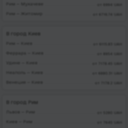
Рим — Мукачеве
от 6994 UAH
Рим — Житомир
от 6716.74 UAH
В город Киев
Рим — Киев
от 6115.83 UAH
Феррара — Киев
от 8954 UAH
Удине — Киев
от 7178.45 UAH
Неаполь — Киев
от 6880.31 UAH
Венеция — Киев
от 7178.2 UAH
В город Рим
Львов — Рим
от 5280 UAH
Киев — Рим
от 7645 UAH