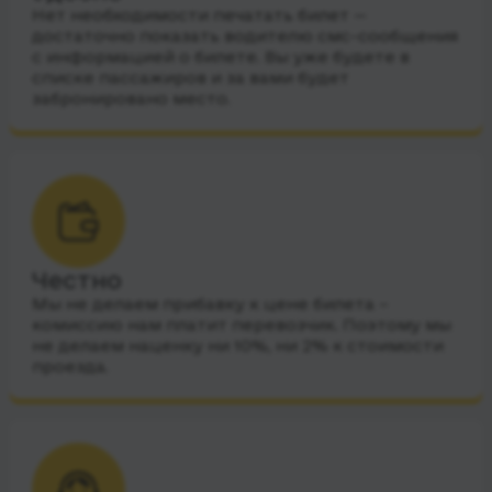
Нет необходимости печатать билет —
достаточно показать водителю смс-сообщения
с информацией о билете. Вы уже будете в
списке пассажиров и за вами будет
забронировано место.
Честно
Мы не делаем прибавку к цене билета –
комиссию нам платит перевозчик. Поэтому мы
не делаем наценку ни 10%, ни 2% к стоимости
проезда.