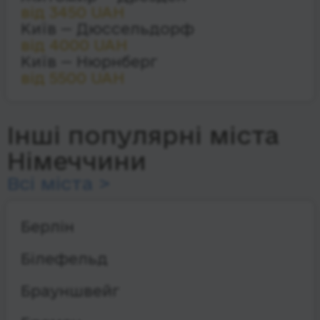
від 3450 UAH
Київ — Дюссельдорф
від 4000 UAH
Київ — Нюрнберг
від 5500 UAH
Інші популярні міста
Німеччини
Всі міста >
Берлін
Білефельд
Брауншвейг