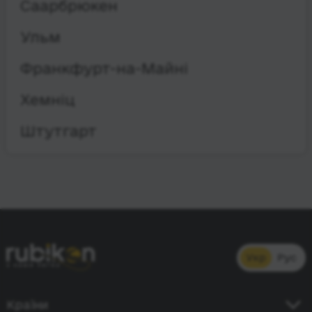
Саарбрюкен
Ульм
Франкфурт-на-Майні
Хемніц
Штутгарт
Укр
Рус
Країни