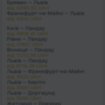
Бремен — Львів
від 4290.82 UAH
Франкфурт-на-Майні — Львів
від 4500 UAH
Київ — Ландау
від 9806.81 UAH
Рівне — Ландау
від 13467 UAH
Вінниця — Ландау
від 11212.36 UAH
Львів — Ландау
від 8716.39 UAH
Львів — Франкфурт-на-Майні
від 3920 UAH
Львів — Берлін
від 3000 UAH
Львів — Дортмунд
від 3200 UAH
Житомир — Дрезден