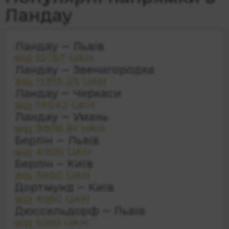
Ландау
Ландау — Львів
від 12767 UAH
Ландау — Звенигородка
від 11355.25 UAH
Ландау — Черкаси
від 14042 UAH
Ландау — Умань
від 9806.81 UAH
Берлін — Львів
від 4000 UAH
Берлін — Київ
від 3400 UAH
Дортмунд — Київ
від 4560 UAH
Дюссельдорф — Львів
від 5550 UAH