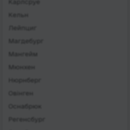
Карлсруе
Кельн
Лейпциг
Магдебург
Мангейм
Мюнхен
Нюрнберг
Овінген
Оснабрюк
Регенсбург