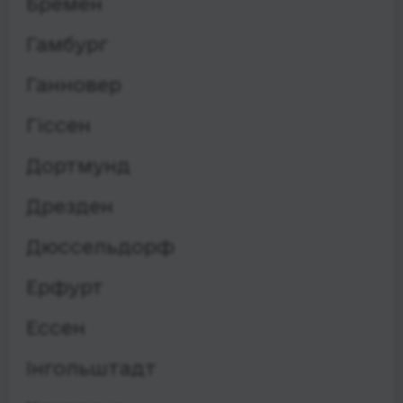
Бремен
Гамбург
Ганновер
Гіссен
Дортмунд
Дрезден
Дюссельдорф
Ерфурт
Ессен
Інгольштадт