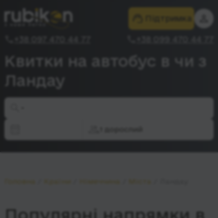
Підтримка
+38 097 470 44 77
+38 099 470 44 77
Квитки на автобус в чи з
Ландау
-
1 дорослий
Головна
Країни
Німеччина
Міста
Ландау
Популярні напрямки в