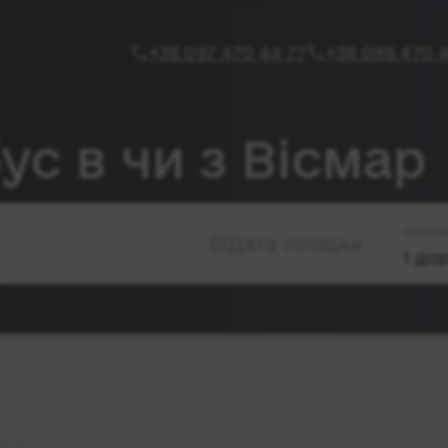
+38 097 470 44 77
+38 099 470 4
ус в чи з Вісмар
Паса
Дата поїздки