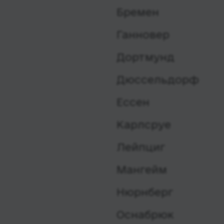
Бремен
Ганновер
Дортмунд
Дюссельдорф
Ессен
Карлсруе
Лейпциг
Мангейм
Нюрнберг
Оснабрюк