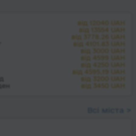
від 12040 UAH
від 13554 UAH
від 3778.26 UAH
г
від 4101.83 UAH
від 3000 UAH
від 4599 UAH
від 4250 UAH
від 4595.19 UAH
ьд
від 3200 UAH
ден
від 3450 UAH
Всі міста >