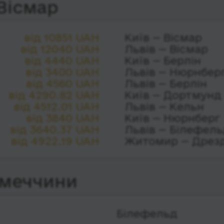
Вісмар
від 10851 UAH
Київ — Вісмар
від 12040 UAH
Львів — Вісмар
від 4440 UAH
Київ — Берлін
від 3400 UAH
Львів — Нюрнбер
від 4560 UAH
Львів — Берлін
від 4290.82 UAH
Київ — Дортмунд
від 4512.01 UAH
Львів — Кельн
від 3840 UAH
Київ — Нюрнберг
від 3640.37 UAH
Львів — Білефел
від 4922.19 UAH
Житомир — Дрез
імеччини
Білефельд