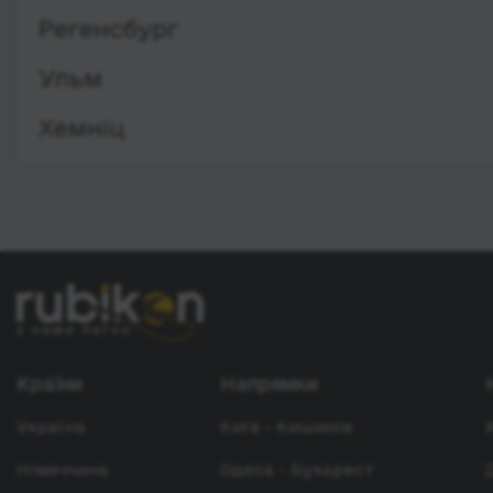
Регенсбург
Ульм
Хемніц
Країни
Напрямки
Україна
Київ - Кишинів
Німеччина
Одеса - Бухарест