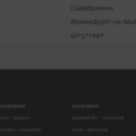
Саарбрюкен
Франкфурт-на-Май
Штутгарт
Напрямки
Напрямки
Київ - Берлін
Кривий Ріг - Кишинів
Дніпро - Кишинів
Київ - Вроцлав