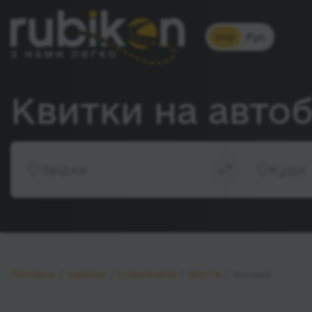
Укр
Рус
Квитки на автоб
Звідки
Куди
Головна
Країни
Німеччина
Міста
Вісмар