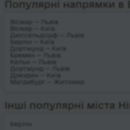
Популярні напрямки в 
Вісмар — Львів
Вісмар — Київ
Дюссельдорф — Львів
Берлін — Київ
Дортмунд — Київ
Бремен — Львів
Кельн — Львів
Дортмунд — Львів
Дрезден — Київ
Магдебург — Житомир
Інші популярні міста Н
Берлін