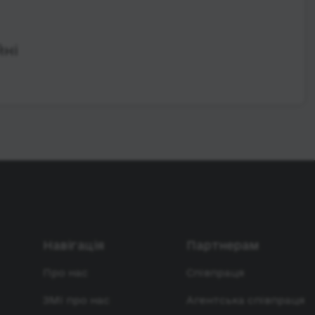
ні
Навігація
Партнерам
Про нас
Співпраця
ЗМІ про нас
Агентська співпраця