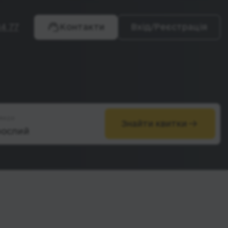
4 77
Контакти
Вхід/Реєстрація
жири
Знайти квитки