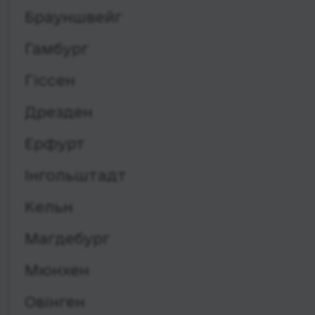
Брауншвейг
Гамбург
Гіссен
Дрезден
Ерфурт
Інгольштадт
Кельн
Магдебург
Мюнхен
Овінген