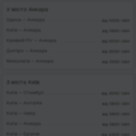
У місто Анкара
Одеса — Анкара
від 5000 UAH
Київ — Анкара
від 5800 UAH
Кривий Ріг — Анкара
від 6000 UAH
Дніпро — Анкара
від 6000 UAH
Миколаїв — Анкара
від 5500 UAH
З міста Київ
Київ — Стамбул
від 4000 UAH
Київ — Анталія
від 5800 UAH
Київ — Ізмір
від 5800 UAH
Київ — Анкара
від 5800 UAH
Київ — Едірне
від 4400 UAH