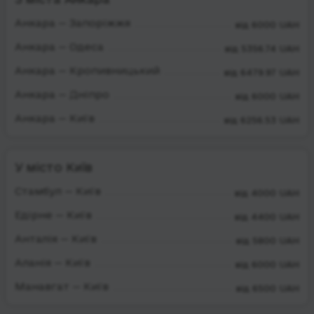
Анкара — Запоріжжя
від 6000 UAH
Анкара — Одеса
від 5356.74 UAH
Анкара — Кропивницький
від 6479.97 UAH
Анкара — Дніпро
від 6000 UAH
Анкара — Київ
від 6256.53 UAH
У місто Київ
Стамбул — Київ
від 4000 UAH
Едірне — Київ
від 4400 UAH
Анталія — Київ
від 5800 UAH
Аланія — Київ
від 6000 UAH
Манавгат — Київ
від 6500 UAH