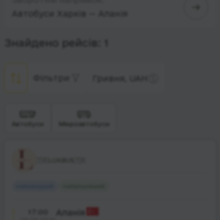
Автобуси Харків — Аланія
Знайдено рейсів: 1
Фільтри
Гривня, UAH
Автобуси
Мікроавтобуси
🇹🇷LUXBUS🇹🇷
Найшвидший
Найдешевший
17:00
Аланія