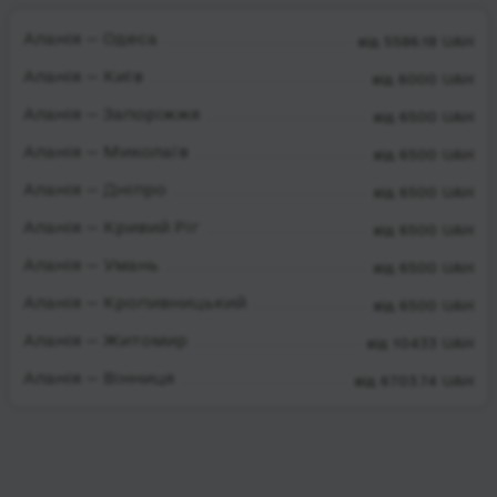
Аланія — Одеса
від 5586.18 UAH
Аланія — Київ
від 6000 UAH
Аланія — Запоріжжя
від 6500 UAH
Аланія — Миколаїв
від 6500 UAH
Аланія — Дніпро
від 6500 UAH
Аланія — Кривий Ріг
від 6500 UAH
Аланія — Умань
від 6500 UAH
Аланія — Кропивницький
від 6500 UAH
Аланія — Житомир
від 10433 UAH
Аланія — Вінниця
від 6703.74 UAH