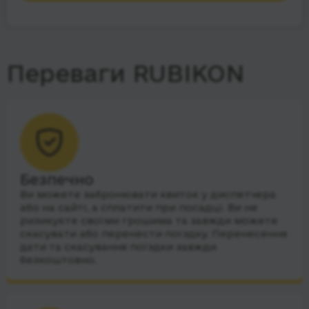
Переваги RUBIKON
Безпечно
Ви можете забронювати квиток у диспетчера
або на сайті, а сплатити при посадці. Ви не
ризикуєте своїми грошима та завжди можете
скасувати або перенести поїздку. Перенесення
дати та скасування поїздки завжди
безкоштовно.