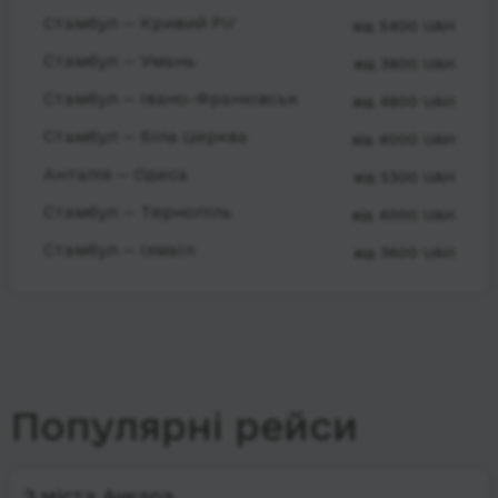
Стамбул — Кривий Ріг
від 5400 UAH
Стамбул — Умань
від 3800 UAH
Стамбул — Івано-Франківськ
від 4800 UAH
Стамбул — Біла Церква
від 4000 UAH
Анталія — Одеса
від 5300 UAH
Стамбул — Тернопіль
від 4000 UAH
Стамбул — Ізмаїл
від 3600 UAH
Популярні рейси
З міста Анкара