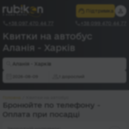
Підтримка
+38 097 470 44 77
+38 099 470 44 77
Квитки на автобус
Аланія - Харків
Аланія - Харків
2026-08-09
1 дорослий
Головна
Квитки на автобус
Бронюйте по телефону -
Оплата при посадці
Зворотній напрямок: