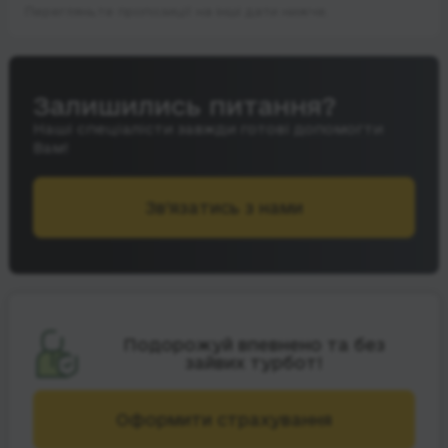
Перегляньте пропозиції на інші дати нижче.
Залишились питання?
Наші спеціалісти завжди готові допомогти
Вам!
Зв’язатись з нами
Подорожуй впевнено та без
зайвих турбот!
Оформити страхування