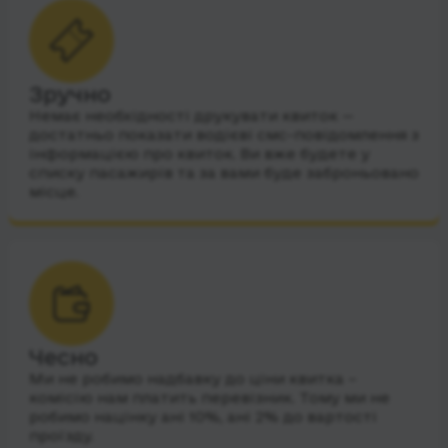
Зручно
Немає необхідності друкувати квиток —
достатньо показати водієві смс-повідомлення з
інформацією про квиток. Ви вже будете у
списку пасажирів та за вами буде заброньовано
місце.
Чесно
Ми не робимо надбавку до ціни квитка –
комісію нам платить перевізник. Тому ми не
робимо націнку ані 10%, ані 2% до вартості
проїзду.