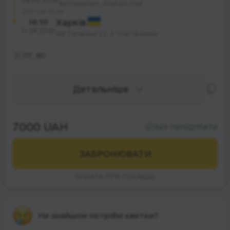
09.08.2026
Автовокзал, Atatürk Cad.
47 год. 10 хв.
16:10
Харків
11.08.2026
АВ Гагаріна 22, 5 платформа
ПТ, ВC
Детальніше
7000 UAH
БЕЗ ПЕРЕДПЛАТИ
ЗАБРОНЮВАТИ
ОПЛАТА ПРИ ПОСАДЦІ
Не знайшли потрібні квитки?