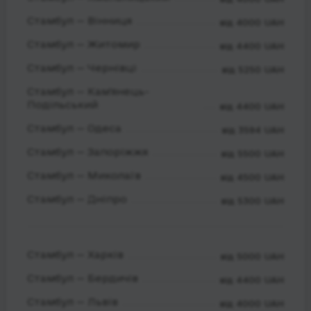
Стамбул — Вінниця
від 4000 UAH
Стамбул — Житомир
від 4400 UAH
Стамбул — Чернівці
від 5250 UAH
Стамбул — Кам'янець-
Подільський
від 4400 UAH
Стамбул — Одеса
від 3594 UAH
Стамбул — Запоріжжя
від 5500 UAH
Стамбул — Миколаїв
від 4500 UAH
Стамбул — Дніпро
від 5300 UAH
Стамбул — Харків
від 5000 UAH
Стамбул — Бердичів
від 4400 UAH
Стамбул — Львів
від 4000 UAH