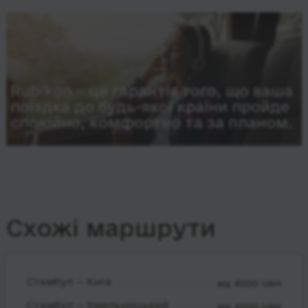
Rubikon – це гарантія того, що ваша
поїздка до будь-якої країни пройде
спокійно, комфортно та за планом.
Схожі маршрути
Стамбул — Київ
від 4000 UAH
Стамбул — Хмельницький
від 4000 UAH