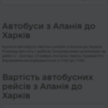
Автобуси з Аланія до
Харків
Купити автобусні квитки онлайн з Аланія до Харків.
Розклад містить 1 рейсів.
Популярними зупинками на
рейсі є - Дніпро, Стамбул, Анталія, Одеса, Кривий Ріг.
Відправлення відбуваються з 17:00 до 17:00.
Вартість автобусних
рейсів з Аланія до
Харків