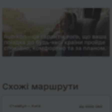
Rubikon – це гарантія того, що ваша
поїздка до будь-якої країни пройде
спокійно, комфортно та за планом.
Схожі маршрути
Стамбул — Київ
від 4000 UAH