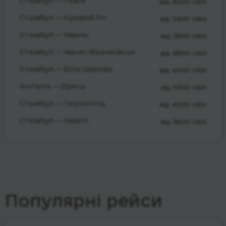
Стамбул — Львів
від 4000 UAH
Стамбул — Кривий Ріг
від 5400 UAH
Стамбул — Умань
від 3800 UAH
Стамбул — Івано-Франківськ
від 4800 UAH
Стамбул — Біла Церква
від 4000 UAH
Анталія — Одеса
від 5300 UAH
Стамбул — Тернопіль
від 4000 UAH
Стамбул — Ізмаїл
від 3600 UAH
Популярні рейси