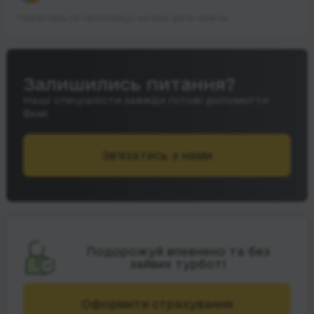
Перегляньте пропозиції на інші дати нижче.
Залишились питання?
Наші спеціалісти завжди готові допомогти
Вам!
Зв’язатись з нами
Подорожуй впевнено та без
зайвих турбот!
Оформити страхування