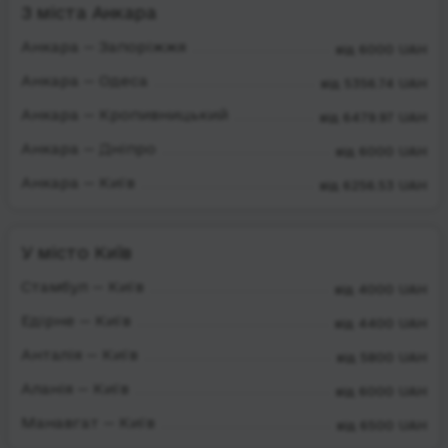
З міста Анкара
Анкара — Запоріжжя
від 6000 UAH
Анкара — Одеса
від 5356.74 UAH
Анкара — Кропивницький
від 6479.97 UAH
Анкара — Дніпро
від 6000 UAH
Анкара — Київ
від 6256.53 UAH
У місто Київ
Стамбул — Київ
від 4000 UAH
Едірне — Київ
від 4400 UAH
Анталія — Київ
від 5800 UAH
Аланія — Київ
від 6000 UAH
Манавгат — Київ
від 6500 UAH