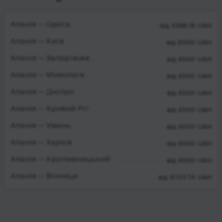
Аланія — Одеса
від 5586.18 UAH
Аланія — Київ
від 6000 UAH
Аланія — Запоріжжя
від 6500 UAH
Аланія — Миколаїв
від 6500 UAH
Аланія — Дніпро
від 6500 UAH
Аланія — Кривий Ріг
від 6500 UAH
Аланія — Умань
від 6500 UAH
Аланія — Харків
від 6500 UAH
Аланія — Кропивницький
від 6500 UAH
Аланія — Вінниця
від 6703.74 UAH