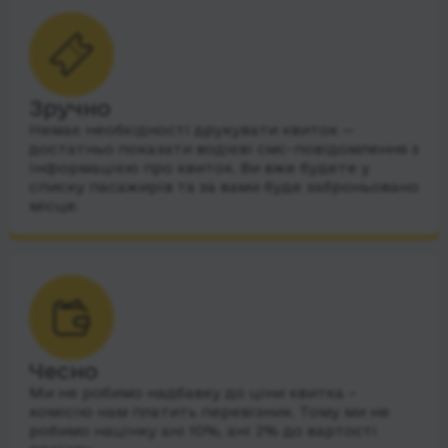
Зручно
Немає необхідності друкувати квиток —
достатньо показати водієві смс-повідомлення з
інформацією про квиток. Ви вже будете у
списку пасажирів та за вами буде заброньовано
місце.
Чесно
Ми не робимо надбавку до ціни квитка –
комісію нам платить перевізник. Тому ми не
робимо націнку ані 10%, ані 2% до вартості