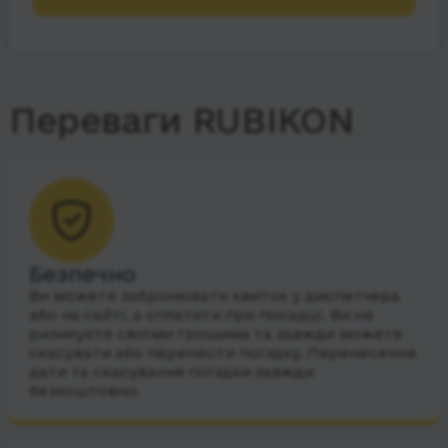
Переваги RUBIKON
Безпечно
Ви можете забронювати квиток у диспетчера
або на сайті, а сплатити при посадці. Ви не
ризикуєте своїми грошима та завжди можете
скасувати або перенести поїздку. Перенесення
дати та скасування поїздки завжди
безкоштовно.