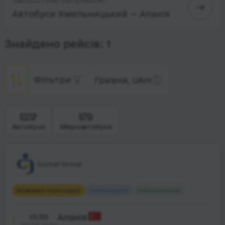
Автобуси Хмельницький — Аланія
Знайдено рейсів: 1
Фільтри
Гривня, UAH
Автобуси
Мікроавтобуси
Günsel Group
Можлива пересадка
1
Найшвидший
Найдешевший
15:30
Аланія