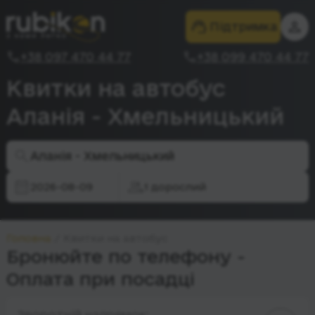
Підтримка
+38 097 470 44 77
+38 099 470 44 77
Квитки на автобус
Аланія - Хмельницький
Аланія - Хмельницький
2026-08-09
1 дорослий
Головна
Квитки на автобус
Бронюйте по телефону -
Оплата при посадці
Зворотній напрямок: