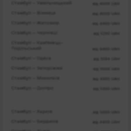
Стамбул — Хмельницький
від 4000 UAH
Стамбул — Вінниця
від 4000 UAH
Стамбул — Житомир
від 4400 UAH
Стамбул — Чернівці
від 5250 UAH
Стамбул — Кам'янець-
Подільський
від 4400 UAH
Стамбул — Одеса
від 3594 UAH
Стамбул — Запоріжжя
від 5500 UAH
Стамбул — Миколаїв
від 4500 UAH
Стамбул — Дніпро
від 5300 UAH
Стамбул — Харків
від 5000 UAH
Стамбул — Бердичів
від 4400 UAH