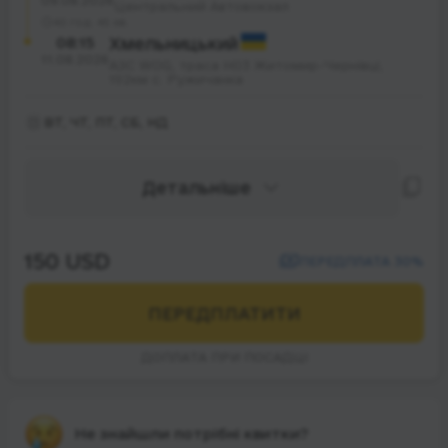
09.08.2026
Центральний Автовокзал
40 год. 45 хв.
08:15
Хмельницький
11.08.2026
АЗС WOG, траса Н03 Житомир-Чернівці,
192км с. Ружичанка
ВТ, ЧТ, ПТ, СБ, НД
Детальніше
150 USD
ПЕРЕДПЛАТА 30%
ПЕРЕДПЛАТИТИ
ДОПЛАТА ПРИ ПОСАДЦІ
Не знайшли потрібні квитки?