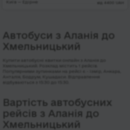
Київ — Едірне
від 4400 UAH
Автобуси з Аланія до
Хмельницький
Купити автобусні квитки онлайн з Аланія до
Хмельницький. Розклад містить 1 рейсів.
Популярними зупинками на рейсі є - Ізмір, Анкара,
Анталія, Бодрум, Кушадаси.
Відправлення
відбуваються з 15:30 до 15:30.
Вартість автобусних
рейсів з Аланія до
Хмельницький