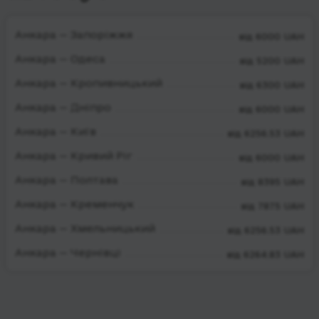
Анкара — Запоріжжя
від 6000 UAH
Анкара — Одеса
від 5200 UAH
Анкара — Кропивницький
від 6300 UAH
Анкара — Дніпро
від 6000 UAH
Анкара — Київ
від 6256.53 UAH
Анкара — Кривий Ріг
від 6000 UAH
Анкара — Полтава
від 8395 UAH
Анкара — Кременчук
від 7875 UAH
Анкара — Хмельницький
від 6256.53 UAH
Анкара — Чернівці
від 6264.83 UAH