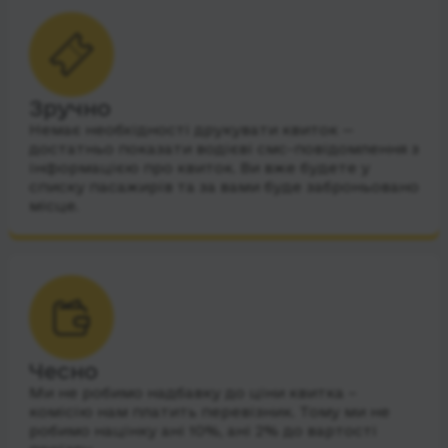
Зручно
Немає необхідності друкувати квиток —
достатньо показати водієві смс-повідомлення з
інформацією про квиток. Ви вже будете у
списку пасажирів та за вами буде заброньовано
місце.
Чесно
Ми не робимо надбавку до ціни квитка –
комісію нам платить перевізник. Тому ми не
робимо націнку ані 10%, ані 2% до вартості