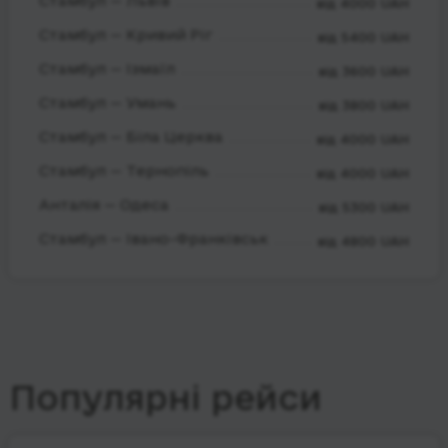
Стамбул — Львів
від 4000 UAH
Стамбул — Кривий Ріг
від 5400 UAH
Стамбул — Ізмаїл
від 3600 UAH
Стамбул — Умань
від 3800 UAH
Стамбул — Біла Церква
від 4000 UAH
Стамбул — Тернопіль
від 4000 UAH
Анталія — Одеса
від 5300 UAH
Стамбул — Івано-Франківськ
від 4800 UAH
Популярні рейси