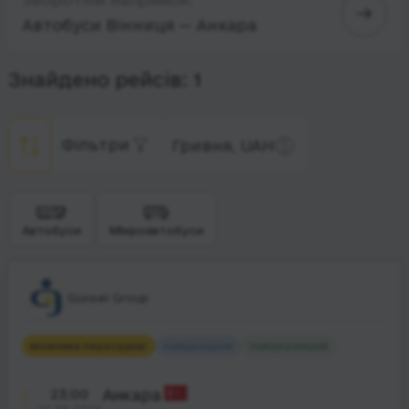
Автобуси Вінниця — Анкара
Знайдено рейсів: 1
Фільтри
Гривня, UAH
Автобуси
Мікроавтобуси
Günsel Group
Можлива пересадка
1
Найшвидший
Найдешевший
23:00
Анкара