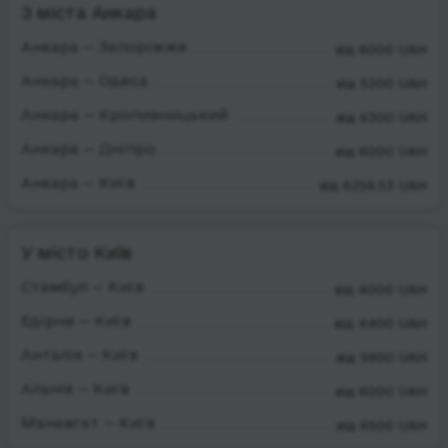
З міста Анкара
Анкара — Запоріжжя
від 6000 UAH
Анкара — Одеса
від 5200 UAH
Анкара — Кропивницький
від 6300 UAH
Анкара — Дніпро
від 6000 UAH
Анкара — Київ
від 6256.53 UAH
У місто Київ
Стамбул — Київ
від 4000 UAH
Едірне — Київ
від 4400 UAH
Анталія — Київ
від 5800 UAH
Аланія — Київ
від 6000 UAH
Манавгат — Київ
від 6500 UAH