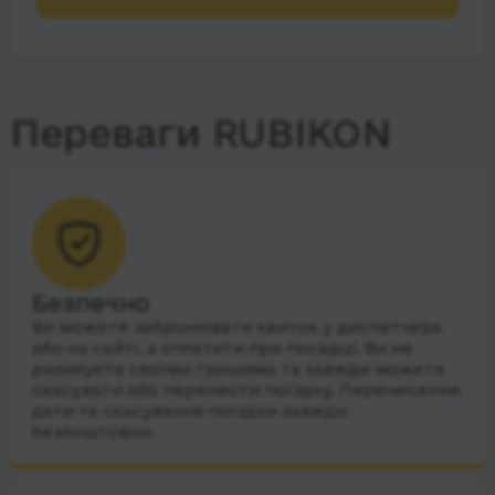
Переваги RUBIKON
Безпечно
Ви можете забронювати квиток у диспетчера
або на сайті, а сплатити при посадці. Ви не
ризикуєте своїми грошима та завжди можете
скасувати або перенести поїздку. Перенесення
дати та скасування поїздки завжди
безкоштовно.