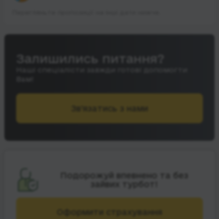
Перегляньте пропозиції на інші дати нижче.
Залишились питання?
Наші спеціалісти завжди готові допомогти
Вам!
Зв’язатись з нами
Подорожуй впевнено та без
зайвих турбот!
Оформити страхування