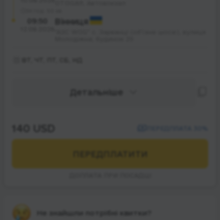
10.08.2026
OTOGAR, Автовокзал
34 год. 50 хв.
09:50
Вінниця
12.08.2026
"АЗС WOG" с. Зарванці (обʼїзне шосе), вулиця
Молодіжна; будинок 29
ВТ, ЧТ, ПТ, СБ, НД
Детальніше
140 USD
ПЕРЕДПЛАТА 30%
ПЕРЕДПЛАТИТИ
ДОПЛАТА ПРИ ПОСАДЦІ
Не знайшли потрібні квитки?