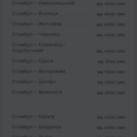
Стамбул — Хмельницький
від 4000 UAH
Стамбул — Вінниця
від 4000 UAH
Стамбул — Житомир
від 4400 UAH
Стамбул — Чернівці
від 4400 UAH
Стамбул — Кам'янець-
Подільський
від 4400 UAH
Стамбул — Одеса
від 3594 UAH
Стамбул — Запоріжжя
від 5500 UAH
Стамбул — Дніпро
від 5300 UAH
Стамбул — Миколаїв
від 4500 UAH
Стамбул — Харків
від 5000 UAH
Стамбул — Бердичів
від 4400 UAH