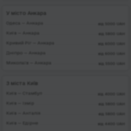
У місто Анкара
Одеса — Анкара
від 5000 UAH
Київ — Анкара
від 5800 UAH
Кривий Ріг — Анкара
від 6000 UAH
Дніпро — Анкара
від 6000 UAH
Миколаїв — Анкара
від 5500 UAH
З міста Київ
Київ — Стамбул
від 4000 UAH
Київ — Ізмір
від 5800 UAH
Київ — Анталія
від 5800 UAH
Київ — Едірне
від 4400 UAH