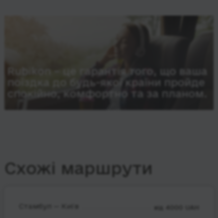
Rubikon – це гарантія того, що ваша
поїздка до будь-якої країни пройде
спокійно, комфортно та за планом.
Схожі маршрути
Стамбул — Київ
від 4000 UAH