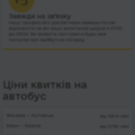
Завжди на зв’язку
Наші професійні диспетчери завжди готові
відповісти на всі ваші запитання щодня з 07:00
до 23:00. Ви можете поставити будь-яке
питання про майбутню поїздку.
Ціни квитків на
автобус
Женева — Катовіце
від 12674 UAH
Берн — Краків
від 12765 UAH