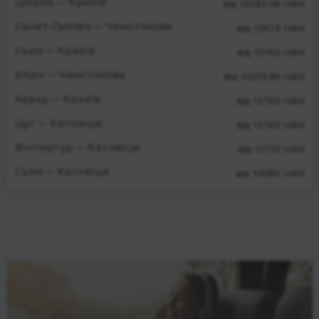
Цюрих — Краків
від 10193.06 UAH
Санкт-Галлен — Ченстохова
від 12674 UAH
Сьон — Краків
від 12160 UAH
Берн — Ченстохова
від 10213.86 UAH
Аарау — Краків
від 12765 UAH
Цуг — Катовіце
від 12765 UAH
Вінтертур — Катовіце
від 12721 UAH
Сьон — Катовіце
від 12085 UAH