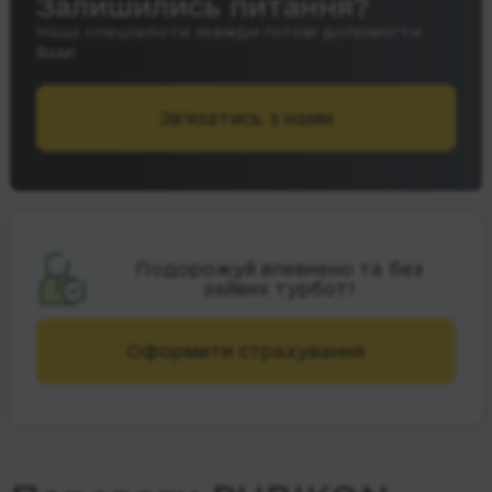
Залишились питання?
Наші спеціалісти завжди готові допомогти
Вам!
Зв’язатись з нами
Подорожуй впевнено та без
зайвих турбот!
Оформити страхування