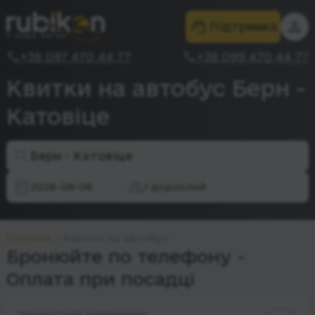
Підтримка
+38 097 470 44 77
+38 099 470 44 77
Квитки на автобус Берн -
Катовіце
Берн - Катовіце
2026-08-06
1 дорослий
Головна
Квитки на автобус
Бронюйте по телефону -
Оплата при посадці
Зворотній напрямок: