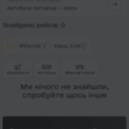
Автобуси Катовіце — Берн
Знайдено рейсів: 0
Фільтри
Євро, EUR
Аеропорти
Автобуси
Мікроавтобуси
Ми нічого не знайшли,
спробуйте щось інше