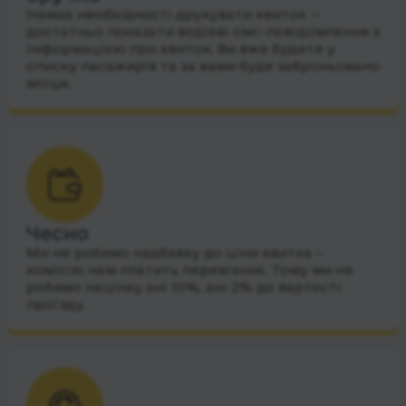
Немає необхідності друкувати квиток —
достатньо показати водієві смс-повідомлення з
інформацією про квиток. Ви вже будете у
списку пасажирів та за вами буде заброньовано
місце.
Чесно
Ми не робимо надбавку до ціни квитка –
комісію нам платить перевізник. Тому ми не
робимо націнку ані 10%, ані 2% до вартості
проїзду.