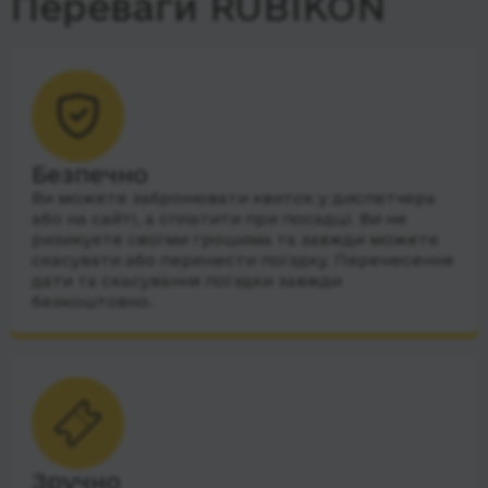
Переваги RUBIKON
Безпечно
Ви можете забронювати квиток у диспетчера
або на сайті, а сплатити при посадці. Ви не
ризикуєте своїми грошима та завжди можете
скасувати або перенести поїздку. Перенесення
дати та скасування поїздки завжди
безкоштовно.
Зручно