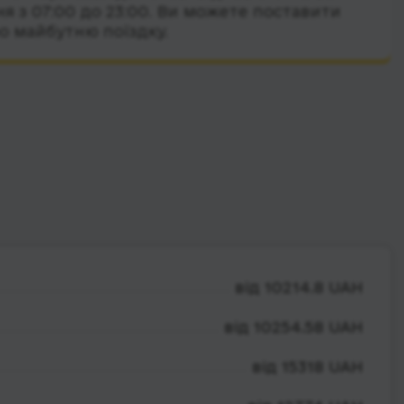
я з 07:00 до 23:00. Ви можете поставити
о майбутню поїздку.
від 10214.8 UAH
від 10254.58 UAH
від 15318 UAH