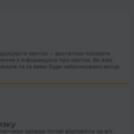
друкувати квиток — достатньо показати
лення з інформацією про квиток. Ви вже
ажирів та за вами буде заброньовано місце.
язку
петчери завжди готові відповісти на всі