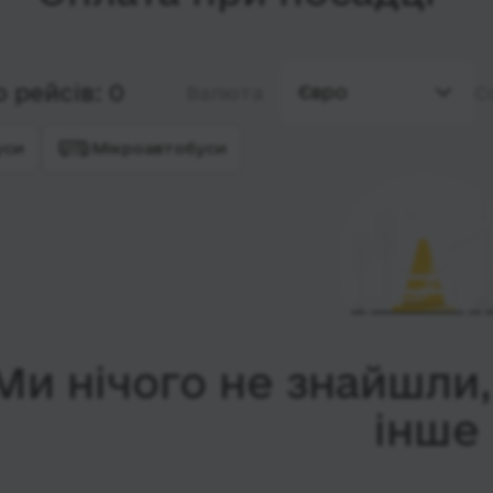
 рейсів: 0
Євро
Валюта
С
уси
Мікроавтобуси
Ми нічого не знайшли
інше