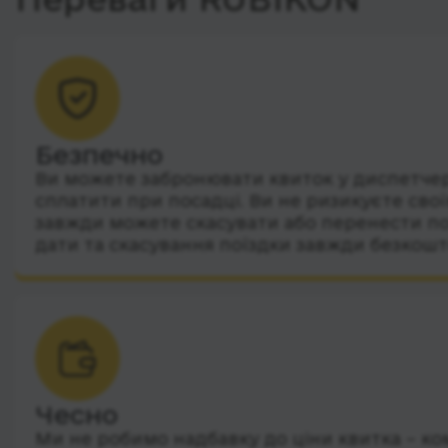
Безпечно
Ви можете забронювати квиток у диспетчера
сплатити при посадці. Ви не ризикуєте сво
завжди можете скасувати або перенести по
дати та скасування поїздки завжди безкошт
Чесно
Ми не робимо надбавку до ціни квитка – ко