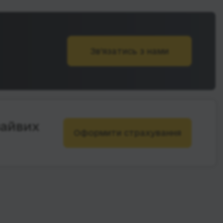
Зв’язатись з нами
зайвих
Оформити страхування