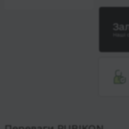
12:00 - 18:00
Wi-Fi
Після 18:00
Туалет
За
Розетка
Наші 
Клімат-контроль
Напої
Індивідуальні ремені
безпеки
Відеосистема
Аудіосистема в
автобусі
Сидіння
підвищенного
комфорту
Лежачі місця
Переваги RUBIKON