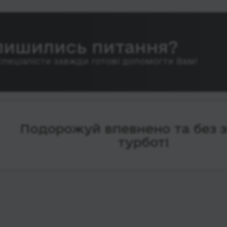
лишились питання?
спеціалісти завжди готові допомогти Вам!
Подорожуй впевнено та без 
турбот!