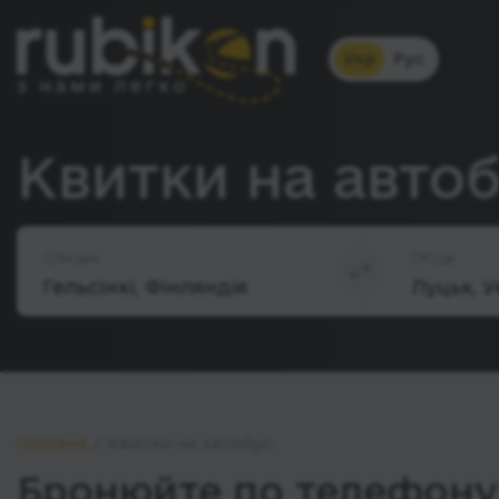
Укр
Рус
Квитки на автоб
Звідки
Куди
Головна
Квитки на автобус
Бронюйте по телефону 