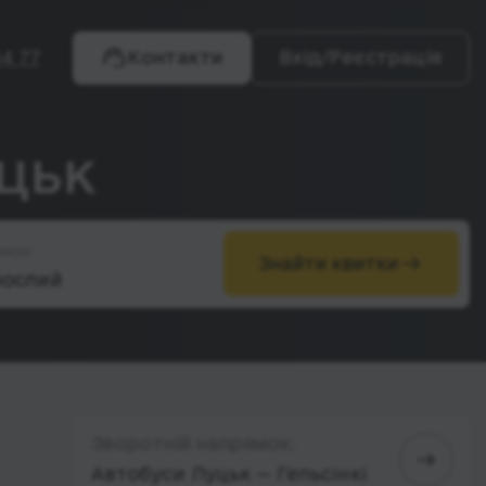
4 77
Контакти
Вхід/Реєстрація
уцьк
жири
Знайти квитки
Зворотній напрямок:
Автобуси Луцьк — Гельсінкі