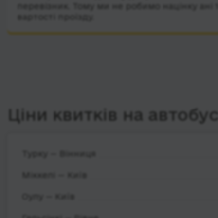
перевізник. Тому ми не робимо націнку ані 
вартості проїзду.
Ціни квитків на автобу
Турку — Вінниця
Міккелі — Київ
Оулу — Київ
Гельсінкі — Рівне