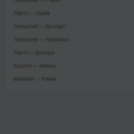
Лахті — Львів
Гельсінкі — Дніпро
Гельсінкі — Черкаси
Лахті — Дніпро
Куопіо — Умань
Міккелі — Рівне