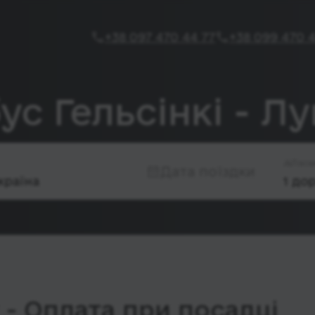
+38 097 470 44 77
+38 099 470 4
ус Гельсінкі - Л
Паса
Дата поїздки
- Оплата при посадці