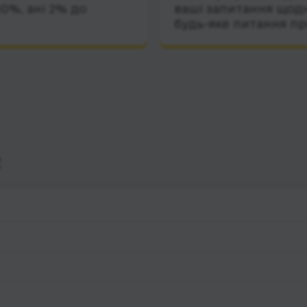
10%, ані 2% до
ваші запитання щодн
будь-яке питання пр
с