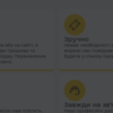
Зручно
 або на сайті, а
Немає необхідності 
їми грошима та
водієві смс-повідом
їздку. Перенесення
будете у списку пас
овно.
Завжди на зв’
місію нам платить
Наші професійні дис