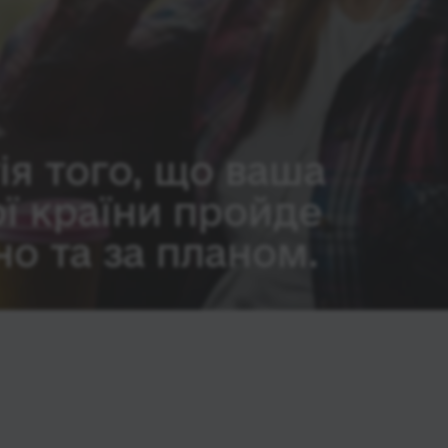
ія того, що ваша
ої країни пройде
о та за планом.