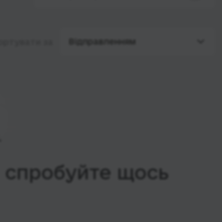
Відправленням
ортувати за
, спробуйте щось